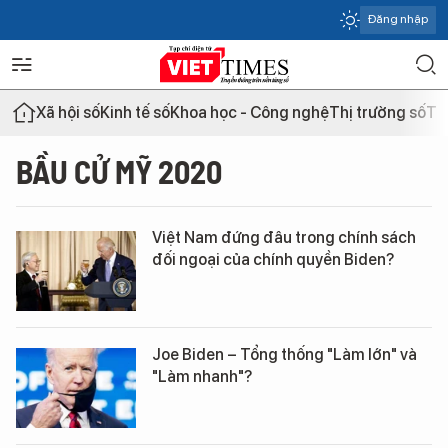
Đăng nhập
Xã hội số
Kinh tế số
Khoa học - Công nghệ
Thị trường số
Th
BẦU CỬ MỸ 2020
Việt Nam đứng đâu trong chính sách
đối ngoại của chính quyền Biden?
Joe Biden – Tổng thống "Làm lớn" và
"Làm nhanh"?