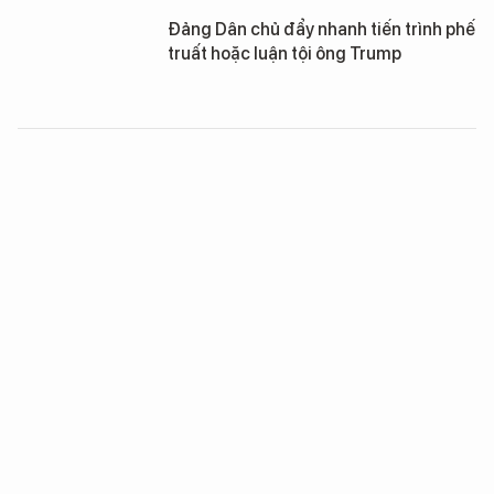
Đảng Dân chủ đẩy nhanh tiến trình phế
truất hoặc luận tội ông Trump
Quyền phát động tấn công hạt nhân
của TT Trump gây quan ngại lớn
Tổng thống Trump bị Twitter, các
mạng xã hội “chặn họng”
Tổng thống Trump đang tìm cách “tự
ân xá”