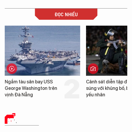
ĐỌC NHIỀU
Ngắm tàu sân bay USS
Cảnh sát diễn tập đấ
George Washington trên
súng với khủng bố, bả
vịnh Đà Nẵng
yếu nhân
KINH TẾ SỐ