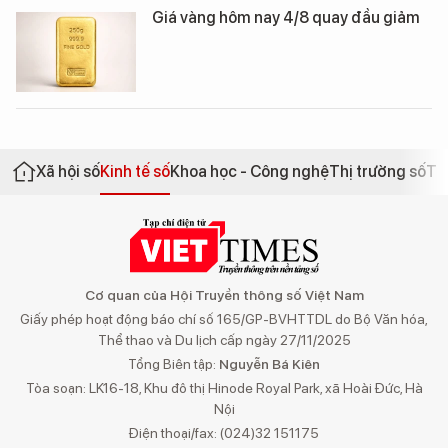
Giá vàng hôm nay 4/8 quay đầu giảm
Xã hội số
Kinh tế số
Khoa học - Công nghệ
Thị trường số
Th
Cơ quan của Hội Truyền thông số Việt Nam
Giấy phép hoạt động báo chí số 165/GP-BVHTTDL do Bộ Văn hóa,
Thể thao và Du lịch cấp ngày 27/11/2025
Tổng Biên tập:
Nguyễn Bá Kiên
Tòa soạn: LK16-18, Khu đô thị Hinode Royal Park, xã Hoài Đức, Hà
Nội
Điện thoại/fax: (024)32 151175