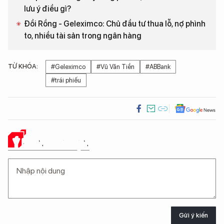
lưu ý điều gì?
Đồi Rồng - Geleximco: Chủ đầu tư thua lỗ, nợ phình
to, nhiều tài sản trong ngân hàng
TỪ KHÓA:
#Geleximco
#Vũ Văn Tiền
#ABBank
#trái phiếu
Ý KIẾN CỦA BẠN
Gửi ý kiến