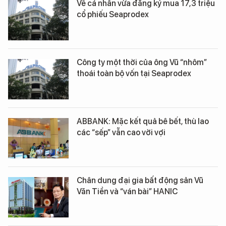
Về cá nhân vừa đăng ký mua 17,3 triệu
cổ phiếu Seaprodex
Công ty một thời của ông Vũ “nhôm”
thoái toàn bộ vốn tại Seaprodex
ABBANK: Mặc kết quả bê bết, thù lao
các “sếp” vẫn cao vời vợi
Chân dung đại gia bất động sản Vũ
Văn Tiền và “ván bài” HANIC