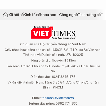
Xã hội số
Kinh tế số
Khoa học - Công nghệ
Thị trường số
Th
Cơ quan của Hội Truyền thông số Việt Nam
Giấy phép hoạt động báo chí số 165/GP-BVHTTDL do Bộ Văn hóa,
Thể thao và Du lịch cấp ngày 27/11/2025
Tổng Biên tập:
Nguyễn Bá Kiên
Tòa soạn: LK16-18, Khu đô thị Hinode Royal Park, xã Hoài Đức, Hà
Nội
Điện thoại/fax: (024)32 151175
VP đại diện tại miền Nam: Tầng 3, số 54, đường C1, phường Tân
Bình, TP.HCM
Email:
toasoan@viettimes.vn
Đường dây nóng:
0862 774 832