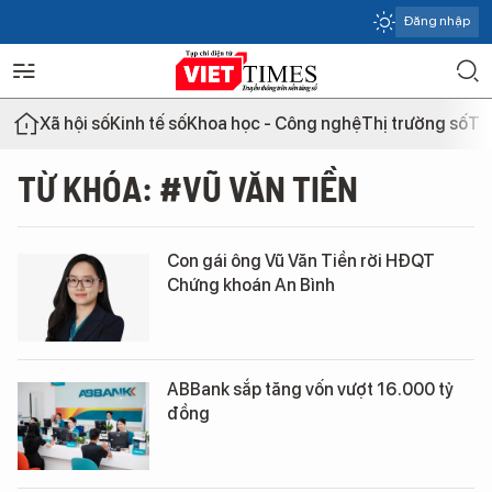
Đăng nhập
Xã hội số
Kinh tế số
Khoa học - Công nghệ
Thị trường số
Th
TỪ KHÓA: #VŨ VĂN TIỀN
Con gái ông Vũ Văn Tiền rời HĐQT
Chứng khoán An Bình
ABBank sắp tăng vốn vượt 16.000 tỷ
đồng