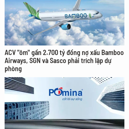
ACV "ôm" gần 2.700 tỷ đồng nợ xấu Bamboo
Airways, SGN và Sasco phải trích lập dự
phòng