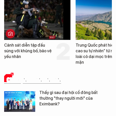
Cảnh sát diễn tập đấu
Trung Quốc phát hiện
súng với khủng bố, bảo vệ
cao su tự nhiên” từ m
yếu nhân
loài cỏ dại mọc trên đ
mặn
CHUYỆN DOANH NHÂN
Thấy gì sau đại hội cổ đông bất
thường "thay người mới" của
Eximbank?