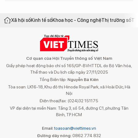
Xã hội số
Kinh tế số
Khoa học - Công nghệ
Thị trường số
Th
Cơ quan của Hội Truyền thông số Việt Nam
Giấy phép hoạt động báo chí số 165/GP-BVHTTDL do Bộ Văn hóa,
Thể thao và Du lịch cấp ngày 27/11/2025
Tổng Biên tập:
Nguyễn Bá Kiên
Tòa soạn: LK16-18, Khu đô thị Hinode Royal Park, xã Hoài Đức, Hà
Nội
Điện thoại/fax: (024)32 151175
VP đại diện tại miền Nam: Tầng 3, số 54, đường C1, phường Tân
Bình, TP.HCM
Email:
toasoan@viettimes.vn
Đường dây nóng:
0862 774 832