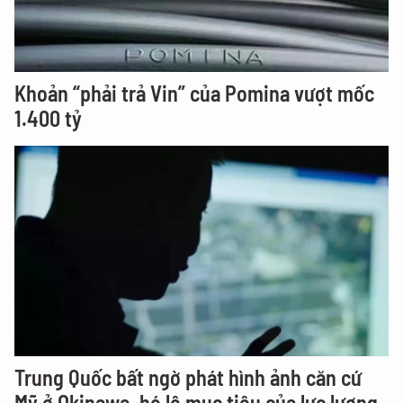
Khoản “phải trả Vin” của Pomina vượt mốc
1.400 tỷ
Trung Quốc bất ngờ phát hình ảnh căn cứ
Mỹ ở Okinawa, hé lộ mục tiêu của lực lượng