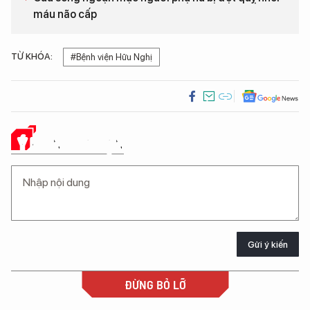
máu não cấp
TỪ KHÓA:
#Bệnh viện Hữu Nghị
Ý KIẾN CỦA BẠN
Gửi ý kiến
ĐỪNG BỎ LỠ