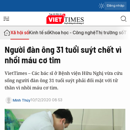
Đăng nhập
Xã hội số
Kinh tế số
Khoa học - Công nghệ
Thị trường số
Th
Người đàn ông 31 tuổi suýt chết vì
nhồi máu cơ tim
VietTimes – Các bác sĩ ở Bệnh viện Hữu Nghị vừa cứu
sống người đàn ông 31 tuổi suýt phải đối mặt với tử
thần vì nhồi máu cơ tim.
10/12/2020 08:53
Minh Thúy