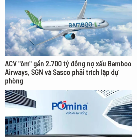
ACV "ôm" gần 2.700 tỷ đồng nợ xấu Bamboo
Airways, SGN và Sasco phải trích lập dự
phòng