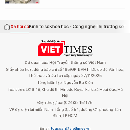
Xã hội số
Kinh tế số
Khoa học - Công nghệ
Thị trường số
Th
Cơ quan của Hội Truyền thông số Việt Nam
Giấy phép hoạt động báo chí số 165/GP-BVHTTDL do Bộ Văn hóa,
Thể thao và Du lịch cấp ngày 27/11/2025
Tổng Biên tập:
Nguyễn Bá Kiên
Tòa soạn: LK16-18, Khu đô thị Hinode Royal Park, xã Hoài Đức, Hà
Nội
Điện thoại/fax: (024)32 151175
VP đại diện tại miền Nam: Tầng 3, số 54, đường C1, phường Tân
Bình, TP.HCM
Email:
toasoan@viettimes.vn