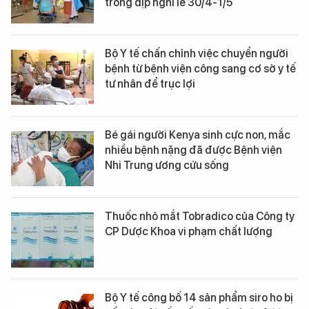
trong dịp nghỉ lễ 30/4-1/5
Bộ Y tế chấn chỉnh việc chuyển người
bệnh từ bệnh viện công sang cơ sở y tế
tư nhân để trục lợi
Bé gái người Kenya sinh cực non, mắc
nhiều bệnh nặng đã được Bệnh viện
Nhi Trung ương cứu sống
Thuốc nhỏ mắt Tobradico của Công ty
CP Dược Khoa vi phạm chất lượng
Bộ Y tế công bố 14 sản phẩm siro ho bị