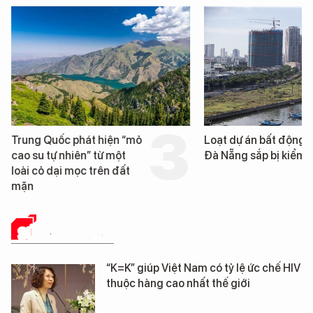
Trung Quốc phát hiện “mỏ
Loạt dự án bất động 
cao su tự nhiên” từ một
Đà Nẵng sắp bị kiểm t
loài cỏ dại mọc trên đất
mặn
SỨC KHỎE 24H
“K=K” giúp Việt Nam có tỷ lệ ức chế HIV
thuộc hàng cao nhất thế giới