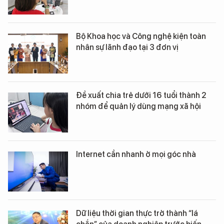
Bộ Khoa học và Công nghệ kiện toàn
nhân sự lãnh đạo tại 3 đơn vị
Đề xuất chia trẻ dưới 16 tuổi thành 2
nhóm để quản lý dùng mạng xã hội
Internet cần nhanh ở mọi góc nhà
Dữ liệu thời gian thực trở thành “lá