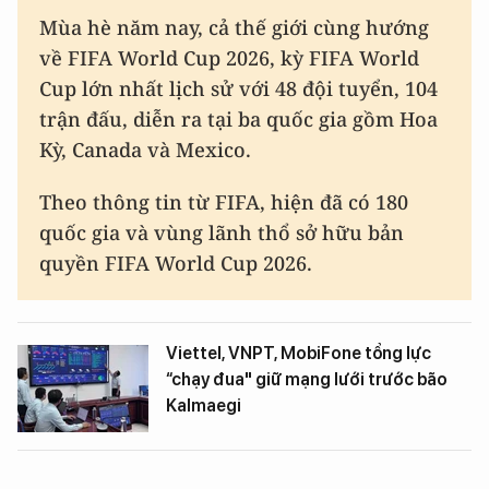
Mùa hè năm nay, cả thế giới cùng hướng
về FIFA World Cup 2026, kỳ FIFA World
Cup lớn nhất lịch sử với 48 đội tuyển, 104
trận đấu, diễn ra tại ba quốc gia gồm Hoa
Kỳ, Canada và Mexico.
Theo thông tin từ FIFA, hiện đã có 180
quốc gia và vùng lãnh thổ sở hữu bản
quyền FIFA World Cup 2026.
Viettel, VNPT, MobiFone tổng lực
“chạy đua" giữ mạng lưới trước bão
Kalmaegi