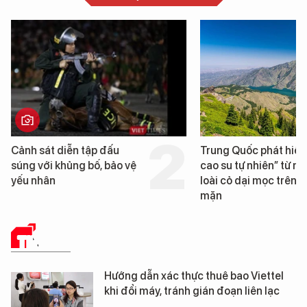
Trung Quốc phát hiện “mỏ
Loạt dự án bất 
cao su tự nhiên” từ một
Đà Nẵng sắp bị 
loài cỏ dại mọc trên đất
mặn
TIN TỨC
Hướng dẫn xác thực thuê bao Viettel
khi đổi máy, tránh gián đoạn liên lạc