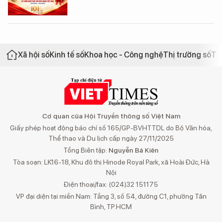
Xã hội số
Kinh tế số
Khoa học - Công nghệ
Thị trường số
Th
Cơ quan của Hội Truyền thông số Việt Nam
Giấy phép hoạt động báo chí số 165/GP-BVHTTDL do Bộ Văn hóa,
Thể thao và Du lịch cấp ngày 27/11/2025
Tổng Biên tập:
Nguyễn Bá Kiên
Tòa soạn: LK16-18, Khu đô thị Hinode Royal Park, xã Hoài Đức, Hà
Nội
Điện thoại/fax: (024)32 151175
VP đại diện tại miền Nam: Tầng 3, số 54, đường C1, phường Tân
Bình, TP.HCM