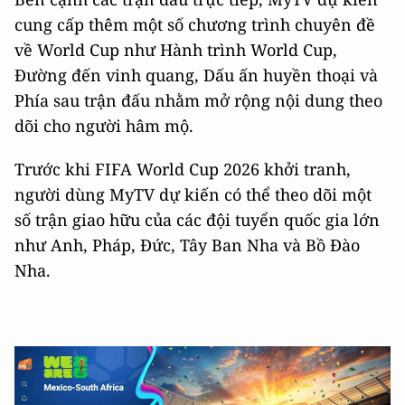
cung cấp thêm một số chương trình chuyên đề
về World Cup như Hành trình World Cup,
Đường đến vinh quang, Dấu ấn huyền thoại và
Phía sau trận đấu nhằm mở rộng nội dung theo
dõi cho người hâm mộ.
Trước khi FIFA World Cup 2026 khởi tranh,
người dùng MyTV dự kiến có thể theo dõi một
số trận giao hữu của các đội tuyển quốc gia lớn
như Anh, Pháp, Đức, Tây Ban Nha và Bồ Đào
Nha.