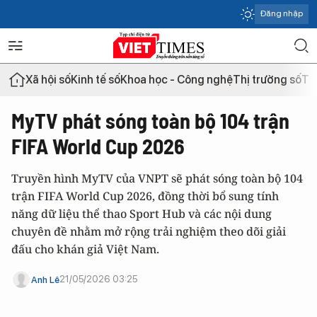
Đăng nhập
Xã hội số
Kinh tế số
Khoa học - Công nghệ
Thị trường số
Th
MyTV phát sóng toàn bộ 104 trận
FIFA World Cup 2026
Truyền hình MyTV của VNPT sẽ phát sóng toàn bộ 104
trận FIFA World Cup 2026, đồng thời bổ sung tính
năng dữ liệu thể thao Sport Hub và các nội dung
chuyên đề nhằm mở rộng trải nghiệm theo dõi giải
đấu cho khán giả Việt Nam.
21/05/2026 03:25
Anh Lê