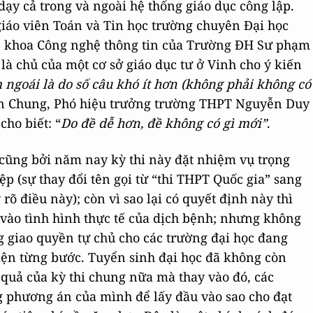
dạy cả trong và ngoài hệ thống giáo dục công lập.
iáo viên Toán và Tin học trường chuyên Đại học
n khoa Công nghệ thông tin của Trường ĐH Sư phạm
là chủ của một cơ sở giáo dục tư ở Vinh cho ý kiến
ngoái là do số câu khó ít hơn (không phải không có
ăn Chung, Phó hiệu trưởng trường THPT Nguyễn Duy
ho biết: “
Do đề dễ hơn, đề không có gì mới”
.
 cũng bởi năm nay kỳ thi này đặt nhiệm vụ trọng
iệp (sự thay đổi tên gọi từ “thi THPT Quốc gia” sang
 rõ điều này); còn vì sao lại có quyết định này thì
ứ vào tình hình thực tế của dịch bệnh; nhưng không
g giao quyền tự chủ cho các trường đại học đang
iện từng bước. Tuyển sinh đại học đã không còn
 quả của kỳ thi chung nữa mà thay vào đó, các
 phương án của mình để lấy đầu vào sao cho đạt