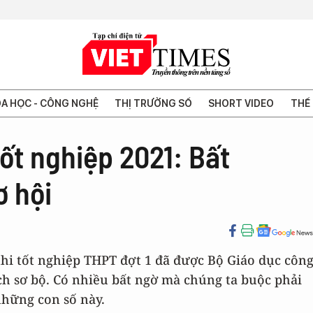
A HỌC - CÔNG NGHỆ
THỊ TRƯỜNG SỐ
SHORT VIDEO
THẾ 
tốt nghiệp 2021: Bất
ơ hội
thi tốt nghiệp THPT đợt 1 đã được Bộ Giáo dục côn
ch sơ bộ. Có nhiều bất ngờ mà chúng ta buộc phải
hững con số này.