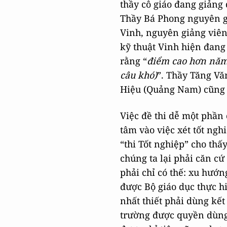
thầy cô giáo đang giảng 
Thầy Bá Phong nguyên g
Vinh, nguyên giảng viê
kỹ thuật Vinh hiện đang 
rằng “
điểm cao hơn năm 
câu khó)
”. Thầy Tăng V
Hiệu (Quảng Nam) cũng c
Việc đề thi dễ một phần
tâm vào việc xét tốt ngh
“thi Tốt nghiệp” cho thấy
chúng ta lại phải căn c
phải chỉ có thế: xu hướn
được Bộ giáo dục thực h
nhất thiết phải dùng kết
trường được quyền dùng