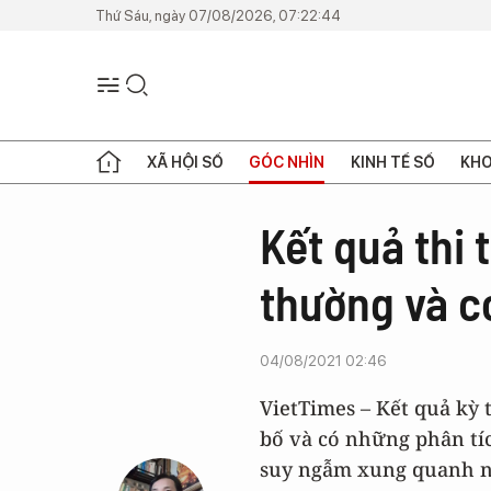
Thứ Sáu, ngày 07/08/2026, 07:22:44
XÃ HỘI SỐ
GÓC NHÌN
KINH TẾ SỐ
KHO
Kết quả thi 
thường và c
04/08/2021 02:46
VietTimes – Kết quả kỳ 
bố và có những phân tí
suy ngẫm xung quanh n