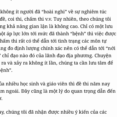
 không ít người đã “hoài nghi” về sự nghiêm túc
ề, coi thi, chấm thi v.v. Tuy nhiên, theo chúng tôi
ưng khả năng gian lận là không cao. Chỉ có một lưu
một áp lực lớn tới mức đã thành “bệnh” thì việc được
chấm thi rất có thể dẫn tới tình trạng các môn tự
ang đo định lượng chính xác nên có thể dẫn tới “nới
n” chỉ đạo nào đó của lãnh đạo địa phương. Chuyện
 ra và xảy ra không ít lần, chúng ta cần lưu tâm để
bệnh”.
ủa nhiều học sinh và giáo viên thì đề thi năm nay
m ngoái. Đây cũng là một lý do quan trọng dẫn đến
ờ.
y, chúng tôi đã nhận được nhiều ý kiến của các