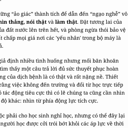
hững “ảo giác” thành tích để dẫn đến “ngạo nghễ” vô
hìn thẳng, nói thật
và
làm thật
. Đặt tương lai của
của đất nước lên trên hết, và phòng ngừa thói bảo vệ
t chấp mọi giá nơi các 'yếu nhân' trong bộ máy là
ả.
 giả định nhiều tình huống nhưng mối băn khoăn
tìm thấy một câu trả lời đủ sức thuyết phục hoàn
ng của dịch bệnh là có thật và rất nặng nề. Thiết
 rằng việc không đến trường và đổi từ học trực tiếp
ó tác động tiêu cực thì có lẽ chúng ta cũng cần nhìn
độ khác: nhìn từ phía động lực tích cực.
c phải cho học sinh nghỉ học, nhưng có thể đây lại
 người học được cởi trói bớt khỏi các áp lực về thời