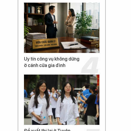
Uy tín công vụ không dừng
ở cánh cửa gia đình
Đề xuất thi lại ở Tuyên