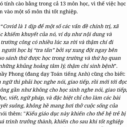
ó tính cào bằng trong cả 13 môn học, vì thế việc học
n vào một số môn thi tốt nghiệp.
 “
Covid là 1 dịp để một số các vấn đề chính trị, xã
các khiếm khuyết của nó, ví dụ như nội dung và
trường công có nhiều lúc xa rời và thậm chí đi
 người học bị “tra tấn” bởi sự xung đột ngay bên
 so sánh thứ được học trong trường và thứ họ quan
a những khủng hoảng tâm lý, thậm chí sinh bệnh
”.
hầy Phong (đang dạy Toán tiếng Anh) cũng cho biết:
ngữ thì phải học nghe nói, giao tiếp, rồi mới tới đọc
ông gần như không cho học sinh nghe nói, giao tiếp,
, viết, ngữ pháp, và đặc biệt chỉ cho làm các bài
uyết suông, không hề mang hơi thở cuộc sống của
nói thêm: "
Kiểu giáo dục này khiến cho thế hệ trẻ bị
á trình trưởng thành, khiến cho sau khi tốt nghiệp