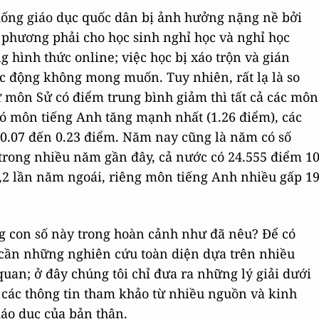
hống giáo dục quốc dân bị ảnh hưởng nặng nề bởi
a phương phải cho học sinh nghỉ học và nghỉ học
 hình thức online; việc học bị xáo trộn và gián
c động không mong muốn. Tuy nhiên, rất lạ là so
ừ môn Sử có điểm trung bình giảm thì tất cả các môn
 đó môn tiếng Anh tăng mạnh nhất (1.26 điểm), các
 0.07 đến 0.23 điểm. Năm nay cũng là năm có số
trong nhiều năm gần đây, cả nước có 24.555 điểm 1
4,2 lần năm ngoái, riêng môn tiếng Anh nhiều gấp 1
g con số này trong hoàn cảnh như đã nêu? Để có
hì cần những nghiên cứu toàn diện dựa trên nhiều
quan; ở đây chúng tôi chỉ đưa ra những lý giải dưới
 các thông tin tham khảo từ nhiều nguồn và kinh
áo dục của bản thân.