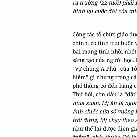
ra trường (22 tuổi) phả
hình lại cuộc đời của m
Công tác tổ chức giáo d
chính, có tính trói buộc v
bài mang tính nhồi nhét
sáng tạo của người học.
“Vợ chồng A Phủ” của Tô
hiểm” gì nhưng trong các
phổ thông có đến hàng c
Thử hỏi, còn đâu là “đất
mùa xuân, Mị ăn lá ngón
ảnh chiếc cửa sổ vuông 
trói đứng, Mị chạy theo 
như thế lại được diễn gi