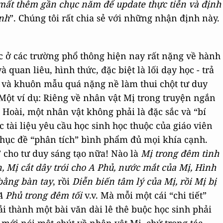
i mất thêm gần chục năm để update thực tiễn và định
ình
”. Chúng tôi rất chia sẻ với những nhận định này.
ục ở các trường phổ thông hiện nay rất nặng về hành
à quan liêu, hình thức, đặc biệt là lối dạy học - trả
 và khuôn mẫu quá nặng nề làm thui chột tư duy
 Một ví dụ: Riêng về nhân vật Mị trong truyện ngắn
 Hoài, một nhân vật không phải là đặc sắc và “bí
 tài liệu yêu cầu học sinh học thuộc của giáo viên
hục đề “phân tích” bình phẩm đủ mọi khía cạnh.
” cho tư duy sáng tạo nữa! Nào là
Mị trong đêm tình
, Mị cắt dây trói cho A Phủ, nước mắt của Mị, Hình
bằng bàn tay
, rồi
Diễn biến tâm lý của Mị, rồi Mị bị
A Phủ trong đêm tối
v.v. Mà mỗi một cái “chi tiết”
ải thành một bài văn dài lê thê buộc học sinh phải