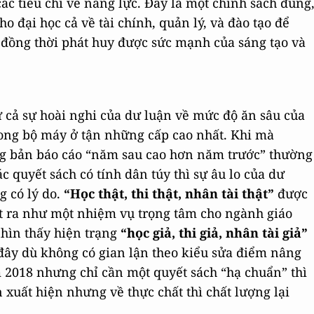
ác tiêu chí về năng lực. Đây là một chính sách đúng
o đại học cả về tài chính, quản lý, và đào tạo để
 đồng thời phát huy được sức mạnh của sáng tạo và
ừ cả sự hoài nghi của dư luận về mức độ ăn sâu của
rong bộ máy ở tận những cấp cao nhất. Khi mà
g bản báo cáo “năm sau cao hơn năm trước” thường
c quyết sách có tính dân túy thì sự âu lo của dư
g có lý do.
“Học thật, thi thật, nhân tài thật”
được
t ra như một nhiệm vụ trọng tâm cho ngành giáo
nhìn thấy hiện trạng
“học giả, thi giả, nhân tài giả”
 đây dù không có gian lận theo kiểu sửa điểm nâng
2018 nhưng chỉ cần một quyết sách “hạ chuẩn” thì
 xuất hiện nhưng về thực chất thì chất lượng lại
.