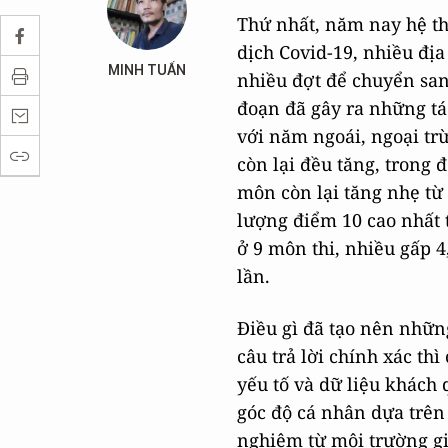
Thứ nhất, năm nay hệ t
dịch Covid-19, nhiều đị
MINH TUẤN
nhiều đợt để chuyển sang
đoạn đã gây ra những tá
với năm ngoái, ngoại tr
còn lại đều tăng, trong
môn còn lại tăng nhẹ từ
lượng điểm 10 cao nhất 
ở 9 môn thi, nhiều gấp 
lần.
Điều gì đã tạo nên nhữn
câu trả lời chính xác t
yếu tố và dữ liệu khách 
góc độ cá nhân dựa trên
nghiệm từ môi trường gi