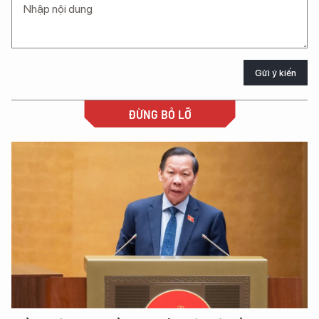
Gửi ý kiến
ĐỪNG BỎ LỠ