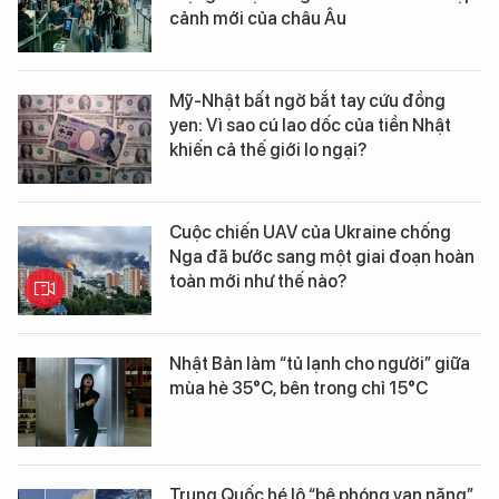
cảnh mới của châu Âu
Mỹ-Nhật bất ngờ bắt tay cứu đồng
yen: Vì sao cú lao dốc của tiền Nhật
khiến cả thế giới lo ngại?
Cuộc chiến UAV của Ukraine chống
Nga đã bước sang một giai đoạn hoàn
toàn mới như thế nào?
Nhật Bản làm “tủ lạnh cho người” giữa
mùa hè 35°C, bên trong chỉ 15°C
Trung Quốc hé lộ “bệ phóng vạn năng”