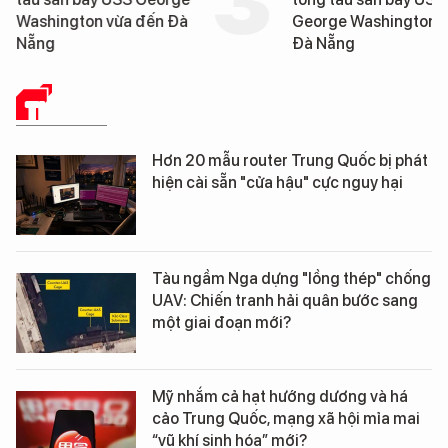
Washington vừa đến Đà
George Washington 
Nẵng
Đà Nẵng
THẾ GIỚI
Hơn 20 mẫu router Trung Quốc bị phát
hiện cài sẵn "cửa hậu" cực nguy hại
Tàu ngầm Nga dựng "lồng thép" chống
UAV: Chiến tranh hải quân bước sang
một giai đoạn mới?
Mỹ nhắm cả hạt hướng dương và há
cảo Trung Quốc, mạng xã hội mỉa mai
“vũ khí sinh hóa” mới?