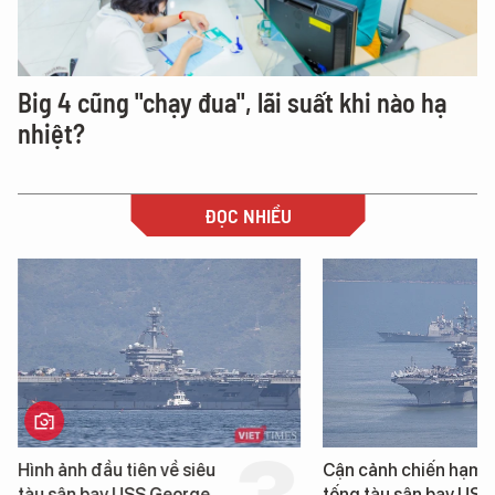
Big 4 cũng "chạy đua", lãi suất khi nào hạ
nhiệt?
ĐỌC NHIỀU
Hình ảnh đầu tiên về siêu
Cận cảnh chiến hạm 
tàu sân bay USS George
tống tàu sân bay USS