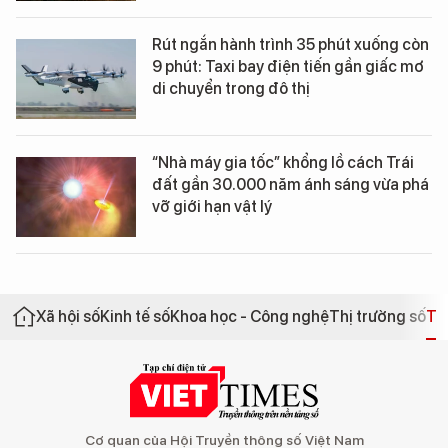
Rút ngắn hành trình 35 phút xuống còn
9 phút: Taxi bay điện tiến gần giấc mơ
di chuyển trong đô thị
“Nhà máy gia tốc” khổng lồ cách Trái
đất gần 30.000 năm ánh sáng vừa phá
vỡ giới hạn vật lý
Xã hội số
Kinh tế số
Khoa học - Công nghệ
Thị trường số
Th
Cơ quan của Hội Truyền thông số Việt Nam