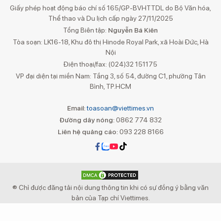
Giấy phép hoạt động báo chí số 165/GP-BVHTTDL do Bộ Văn hóa,
Thể thao và Du lịch cấp ngày 27/11/2025
Tổng Biên tập:
Nguyễn Bá Kiên
Tòa soạn: LK16-18, Khu đô thị Hinode Royal Park, xã Hoài Đức, Hà
Nội
Điện thoại/fax: (024)32 151175
VP đại diện tại miền Nam: Tầng 3, số 54, đường C1, phường Tân
Bình, TP.HCM
Email:
toasoan@viettimes.vn
Đường dây nóng:
0862 774 832
Liên hệ quảng cáo:
093 228 8166
® Chỉ được đăng tải nội dung thông tin khi có sự đồng ý bằng văn
bản của Tạp chí Viettimes.