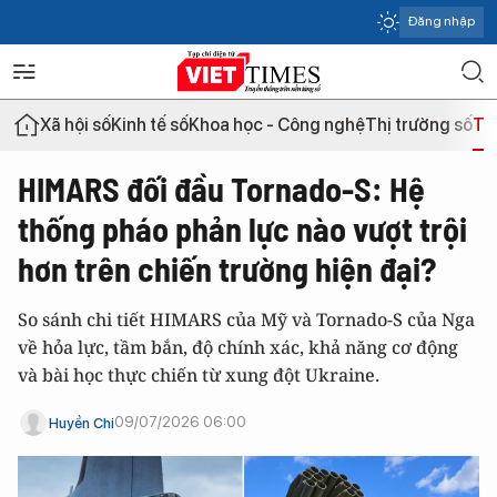
Đăng nhập
Xã hội số
Kinh tế số
Khoa học - Công nghệ
Thị trường số
Th
HIMARS đối đầu Tornado-S: Hệ
thống pháo phản lực nào vượt trội
hơn trên chiến trường hiện đại?
So sánh chi tiết HIMARS của Mỹ và Tornado-S của Nga
về hỏa lực, tầm bắn, độ chính xác, khả năng cơ động
và bài học thực chiến từ xung đột Ukraine.
09/07/2026 06:00
Huyền Chi