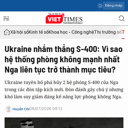
Đăng nhập
Xã hội số
Kinh tế số
Khoa học - Công nghệ
Thị trường số
Th
Ukraine nhắm thẳng S-400: Vì sao
hệ thống phòng không mạnh nhất
Nga liên tục trở thành mục tiêu?
Ukraine tuyên bố phá hủy 2 bệ phóng S-400 của Nga
trong các đòn tập kích mới. Đòn đánh gây chú ý nhưng
khó làm suy giảm đáng kể năng lực phòng không Nga.
08/07/2026 09:13
Huyền Chi