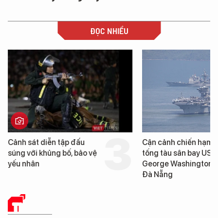
ĐỌC NHIỀU
Cảnh sát diễn tập đấu
Cận cảnh chiến hạm 
súng với khủng bố, bảo vệ
tống tàu sân bay USS
yếu nhân
George Washington 
Đà Nẵng
THẾ GIỚI