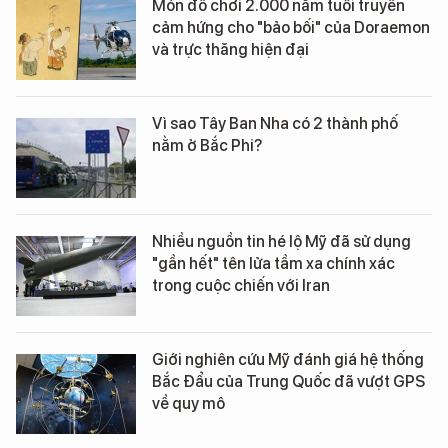
Món đồ chơi 2.000 năm tuổi truyền
cảm hứng cho "bảo bối" của Doraemon
và trực thăng hiện đại
Vì sao Tây Ban Nha có 2 thành phố
nằm ở Bắc Phi?
Nhiều nguồn tin hé lộ Mỹ đã sử dụng
"gần hết" tên lửa tầm xa chính xác
trong cuộc chiến với Iran
Giới nghiên cứu Mỹ đánh giá hệ thống
Bắc Đẩu của Trung Quốc đã vượt GPS
về quy mô