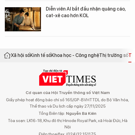
Diễn viên AI bắt đầu nhận quảng cáo,
cat-xê cao hơn KOL
Xã hội số
Kinh tế số
Khoa học - Công nghệ
Thị trường số
Th
Cơ quan của Hội Truyền thông số Việt Nam
Giấy phép hoạt động báo chí số 165/GP-BVHTTDL do Bộ Văn hóa,
Thể thao và Du lịch cấp ngày 27/11/2025
Tổng Biên tập:
Nguyễn Bá Kiên
Tòa soạn: LK16-18, Khu đô thị Hinode Royal Park, xã Hoài Đức, Hà
Nội
Điện thoại/fax: (024)32 151175