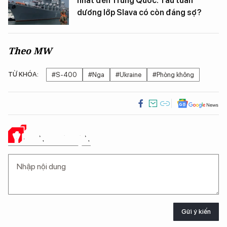
nhất đến Trung Quốc: Tàu tuần
dương lớp Slava có còn đáng sợ?
Theo MW
TỪ KHÓA:
#S-400
#Nga
#Ukraine
#Phòng không
Ý KIẾN CỦA BẠN
Gửi ý kiến