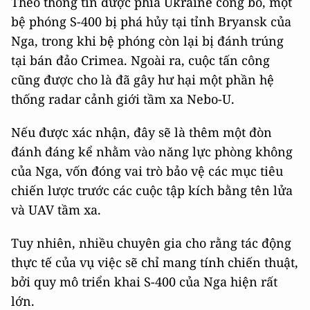
Theo thông tin được phía Ukraine công bố, một
bệ phóng S-400 bị phá hủy tại tỉnh Bryansk của
Nga, trong khi bệ phóng còn lại bị đánh trúng
tại bán đảo Crimea. Ngoài ra, cuộc tấn công
cũng được cho là đã gây hư hại một phần hệ
thống radar cảnh giới tầm xa Nebo-U.
Nếu được xác nhận, đây sẽ là thêm một đòn
đánh đáng kể nhằm vào năng lực phòng không
của Nga, vốn đóng vai trò bảo vệ các mục tiêu
chiến lược trước các cuộc tập kích bằng tên lửa
và UAV tầm xa.
Tuy nhiên, nhiều chuyên gia cho rằng tác động
thực tế của vụ việc sẽ chỉ mang tính chiến thuật,
bởi quy mô triển khai S-400 của Nga hiện rất
lớn.