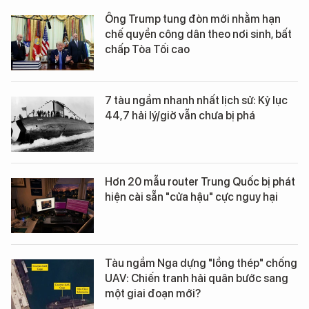
Ông Trump tung đòn mới nhằm hạn
chế quyền công dân theo nơi sinh, bất
chấp Tòa Tối cao
7 tàu ngầm nhanh nhất lịch sử: Kỷ lục
44,7 hải lý/giờ vẫn chưa bị phá
Hơn 20 mẫu router Trung Quốc bị phát
hiện cài sẵn "cửa hậu" cực nguy hại
Tàu ngầm Nga dựng "lồng thép" chống
UAV: Chiến tranh hải quân bước sang
một giai đoạn mới?