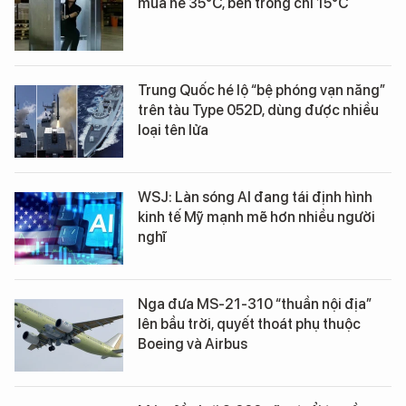
mùa hè 35°C, bên trong chỉ 15°C
Trung Quốc hé lộ “bệ phóng vạn năng”
trên tàu Type 052D, dùng được nhiều
loại tên lửa
WSJ: Làn sóng AI đang tái định hình
kinh tế Mỹ mạnh mẽ hơn nhiều người
nghĩ
Nga đưa MS-21-310 “thuần nội địa”
lên bầu trời, quyết thoát phụ thuộc
Boeing và Airbus