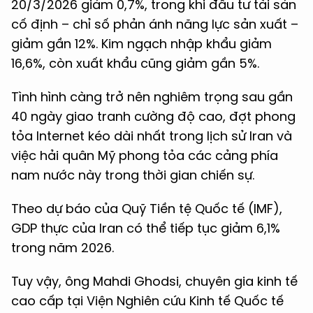
20/3/2026 giảm 0,7%, trong khi đầu tư tài sản
cố định – chỉ số phản ánh năng lực sản xuất –
giảm gần 12%. Kim ngạch nhập khẩu giảm
16,6%, còn xuất khẩu cũng giảm gần 5%.
Tình hình càng trở nên nghiêm trọng sau gần
40 ngày giao tranh cường độ cao, đợt phong
tỏa Internet kéo dài nhất trong lịch sử Iran và
việc hải quân Mỹ phong tỏa các cảng phía
nam nước này trong thời gian chiến sự.
Theo dự báo của Quỹ Tiền tệ Quốc tế (IMF),
GDP thực của Iran có thể tiếp tục giảm 6,1%
trong năm 2026.
Tuy vậy, ông Mahdi Ghodsi, chuyên gia kinh tế
cao cấp tại Viện Nghiên cứu Kinh tế Quốc tế