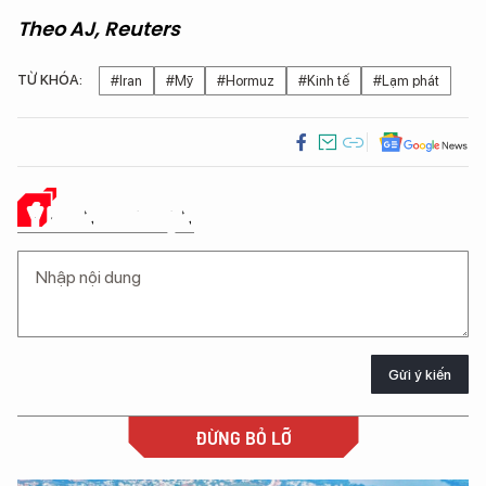
Theo AJ, Reuters
TỪ KHÓA:
#Iran
#Mỹ
#Hormuz
#Kinh tế
#Lạm phát
Ý KIẾN CỦA BẠN
Gửi ý kiến
ĐỪNG BỎ LỠ