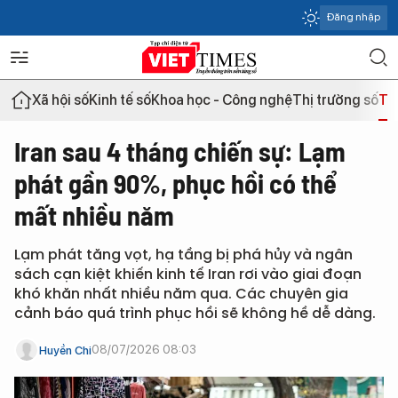
Đăng nhập
Xã hội số
Kinh tế số
Khoa học - Công nghệ
Thị trường số
Th
Iran sau 4 tháng chiến sự: Lạm
phát gần 90%, phục hồi có thể
mất nhiều năm
Lạm phát tăng vọt, hạ tầng bị phá hủy và ngân
sách cạn kiệt khiến kinh tế Iran rơi vào giai đoạn
khó khăn nhất nhiều năm qua. Các chuyên gia
cảnh báo quá trình phục hồi sẽ không hề dễ dàng.
08/07/2026 08:03
Huyền Chi