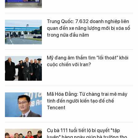
Trung Quốc: 7.632 doanh nghiệp liên
quan đến xe năng lượng mới bị xóa sổ
trong nửa đầu năm
Mỹ đang âm thầm tìm “lối thoát” khỏi
cuộc chiến với Iran?
Mã Hóa Đằng: Từ chàng trai mê máy
tính đến người kiến tạo đế chế
Tencent
Cụ bà 111 tuổi tiết lộ bí quyết "tập
luyện" hàng ngày giúp bà trường thọ