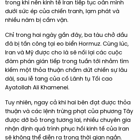
trong khi nền kinh tế Iran tiếp tục oằn mình
dưới sức ép của chiến tranh, lạm phát và
nhiều năm bị cấm vận.
Chỉ trong hai ngày gần đây, ba tàu chở dầu
đã bị tấn công tại eo biển Hormuz. Cùng lúc,
Iran và Mỹ được cho là sẽ nối lại các cuộc
đàm phán gián tiếp trong tuần tới nhằm tìm
kiếm một thỏa thuận chấm dứt chiến sự lâu
dài, sau lễ tang của cố Lãnh tụ Tối cao
Ayatollah Ali Khamenei.
Tuy nhiên, ngay cả khi hai bên đạt được thỏa
thuận và các lệnh trừng phạt của phương Tây
được dỡ bỏ trong tương lai, nhiều chuyên gia
nhận định quá trình phục hồi kinh tế của Iran
sẽ không thể diễn ra trong thời gian ngắn.