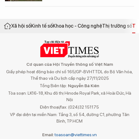
Xã hội số
Kinh tế số
Khoa học - Công nghệ
Thị trường số
Th
Cơ quan của Hội Truyền thông số Việt Nam
Giấy phép hoạt động báo chí số 165/GP-BVHTTDL do Bộ Văn hóa,
Thể thao và Du lịch cấp ngày 27/11/2025
Tổng Biên tập:
Nguyễn Bá Kiên
Tòa soạn: LK16-18, Khu đô thị Hinode Royal Park, xã Hoài Đức, Hà
Nội
Điện thoại/fax: (024)32 151175
VP đại diện tại miền Nam: Tầng 3, số 54, đường C1, phường Tân
Bình, TP.HCM
Email:
toasoan@viettimes.vn