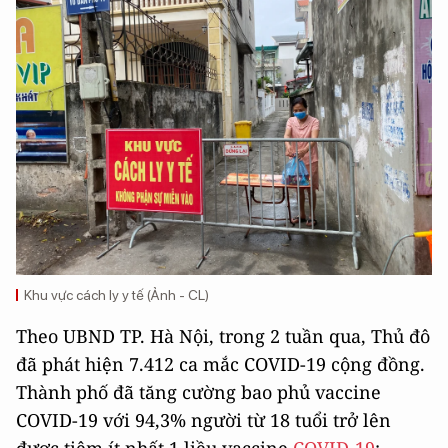
Khu vực cách ly y tế (Ảnh - CL)
Theo UBND TP. Hà Nội, trong 2 tuần qua, Thủ đô
đã phát hiện 7.412 ca mắc COVID-19 cộng đồng.
Thành phố đã tăng cường bao phủ vaccine
COVID-19 với 94,3% người từ 18 tuổi trở lên
được tiêm ít nhất 1 liều vaccine
COVID-19
;