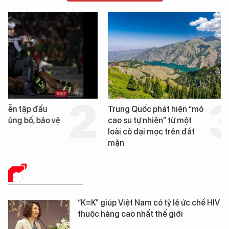
Trung Quốc phát hiện “mỏ
Loạt dự án bất động 
cao su tự nhiên” từ một
Đà Nẵng sắp bị kiểm t
loài cỏ dại mọc trên đất
mặn
SỨC KHỎE 24H
“K=K” giúp Việt Nam có tỷ lệ ức chế HIV
thuộc hàng cao nhất thế giới