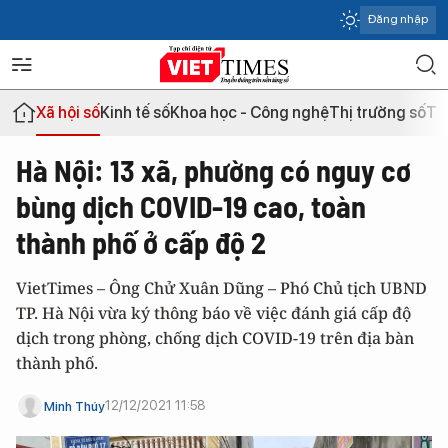
Đăng nhập
Xã hội số
Kinh tế số
Khoa học - Công nghệ
Thị trường số
Th
Hà Nội: 13 xã, phường có nguy cơ
bùng dịch COVID-19 cao, toàn
thành phố ở cấp độ 2
VietTimes – Ông Chử Xuân Dũng – Phó Chủ tịch UBND
TP. Hà Nội vừa ký thông báo về việc đánh giá cấp độ
dịch trong phòng, chống dịch COVID-19 trên địa bàn
thành phố.
12/12/2021 11:58
Minh Thúy