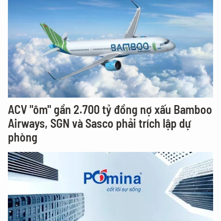
ACV "ôm" gần 2.700 tỷ đồng nợ xấu Bamboo
Airways, SGN và Sasco phải trích lập dự
phòng