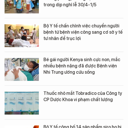
trong dịp nghỉ lễ 30/4-1/5
Bộ Y tế chấn chỉnh việc chuyển người
bệnh từ bệnh viện công sang cơ sở y tế
tư nhân để trục lợi
Bé gái người Kenya sinh cực non, mắc
nhiều bệnh nặng đã được Bệnh viện
Nhi Trung ương cứu sống
Thuốc nhỏ mắt Tobradico của Công ty
CP Dược Khoa vi phạm chất lượng
Bộ Y tế công bố 14 sản phẩm siro ho bị