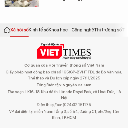
Xã hội số
Kinh tế số
Khoa học - Công nghệ
Thị trường số
Th
Cơ quan của Hội Truyền thông số Việt Nam
Giấy phép hoạt động báo chí số 165/GP-BVHTTDL do Bộ Văn hóa,
Thể thao và Du lịch cấp ngày 27/11/2025
Tổng Biên tập:
Nguyễn Bá Kiên
Tòa soạn: LK16-18, Khu đô thị Hinode Royal Park, xã Hoài Đức, Hà
Nội
Điện thoại/fax: (024)32 151175
VP đại diện tại miền Nam: Tầng 3, số 54, đường C1, phường Tân
Bình, TP.HCM