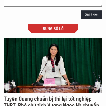
Gửi ý kiến
ĐỪNG BỎ LỠ
Tuyên Quang chuẩn bị thi lại tốt nghiệp
THPT, Phó chủ tịch Vương Ngọc Hà chuyển