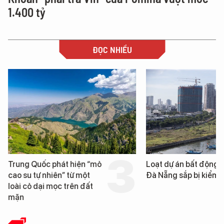
1.400 tỷ
ĐỌC NHIỀU
Trung Quốc phát hiện “mỏ
Loạt dự án bất động 
cao su tự nhiên” từ một
Đà Nẵng sắp bị kiểm t
loài cỏ dại mọc trên đất
mặn