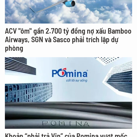
ACV "ôm" gần 2.700 tỷ đồng nợ xấu Bamboo
Airways, SGN và Sasco phải trích lập dự
phòng
Khoản “phải trả Vin” của Pomina vượt mốc