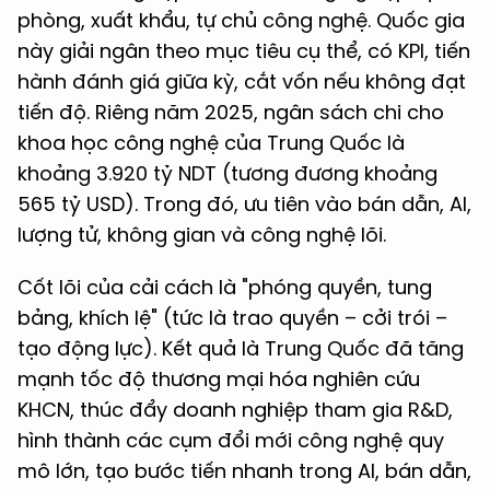
phòng, xuất khẩu, tự chủ công nghệ. Quốc gia
này giải ngân theo mục tiêu cụ thể, có KPI, tiến
hành đánh giá giữa kỳ, cắt vốn nếu không đạt
tiến độ. Riêng năm 2025, ngân sách chi cho
khoa học công nghệ của Trung Quốc là
khoảng 3.920 tỷ NDT (tương đương khoảng
565 tỷ USD). Trong đó, ưu tiên vào bán dẫn, AI,
lượng tử, không gian và công nghệ lõi.
Cốt lõi của cải cách là "phóng quyền, tung
bảng, khích lệ" (tức là trao quyền – cởi trói –
tạo động lực). Kết quả là Trung Quốc đã tăng
mạnh tốc độ thương mại hóa nghiên cứu
KHCN, thúc đẩy doanh nghiệp tham gia R&D,
hình thành các cụm đổi mới công nghệ quy
mô lớn, tạo bước tiến nhanh trong AI, bán dẫn,