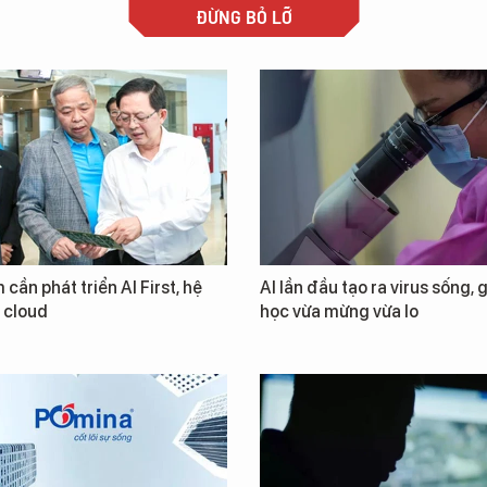
ĐỪNG BỎ LỠ
 cần phát triển AI First, hệ
AI lần đầu tạo ra virus sống, 
i cloud
học vừa mừng vừa lo