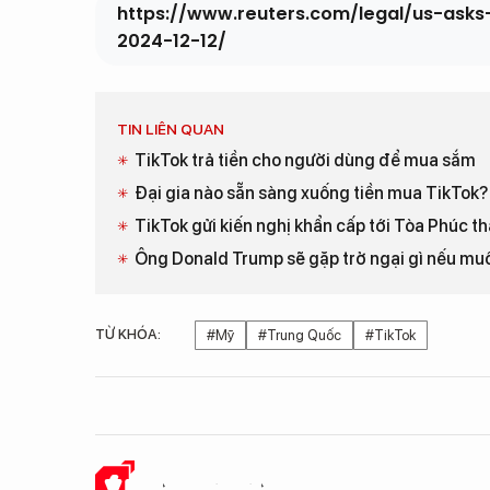
https://www.reuters.com/legal/us-asks
2024-12-12/
TIN LIÊN QUAN
TikTok trả tiền cho người dùng để mua sắm
Đại gia nào sẵn sàng xuống tiền mua TikTok?
TikTok gửi kiến nghị khẩn cấp tới Tòa Phúc 
Ông Donald Trump sẽ gặp trở ngại gì nếu mu
TỪ KHÓA:
#Mỹ
#Trung Quốc
#TikTok
Ý KIẾN CỦA BẠN