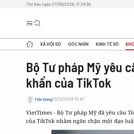
Thứ Sáu, ngày 07/08/2026, 11:24:55
XÃ HỘI SỐ
GÓC NHÌN
KINH TẾ SỐ
KHO
Bộ Tư pháp Mỹ yêu c
khẩn của TikTok
12/12/2024 10:47
Tiến Dũng
VietTimes - Bộ Tư pháp Mỹ đã yêu cầu Tò
của TikTok nhằm ngăn chặn một đạo luật