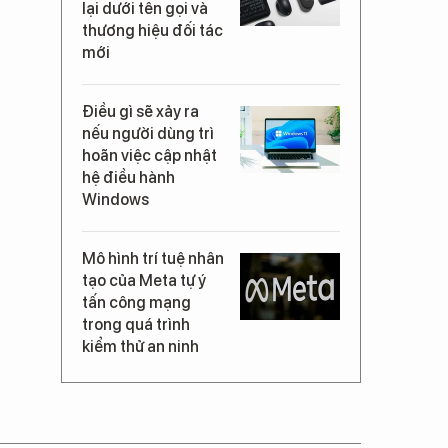
lại dưới tên gọi và
thương hiệu đối tác
mới
Điều gì sẽ xảy ra
nếu người dùng trì
hoãn việc cập nhật
hệ điều hành
Windows
Mô hình trí tuệ nhân
tạo của Meta tự ý
tấn công mạng
trong quá trình
kiểm thử an ninh