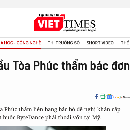
A HỌC - CÔNG NGHỆ
THỊ TRƯỜNG SỐ
SHORT VIDEO
THẾ 
ầu Tòa Phúc thẩm bác đơn
a Phúc thẩm liên bang bác bỏ đề nghị khẩn cấp
 buộc ByteDance phải thoái vốn tại Mỹ.