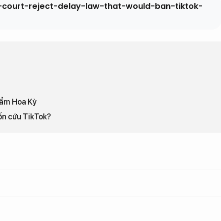
-court-reject-delay-law-that-would-ban-tiktok-
thẩm Hoa Kỳ
ốn cứu TikTok?