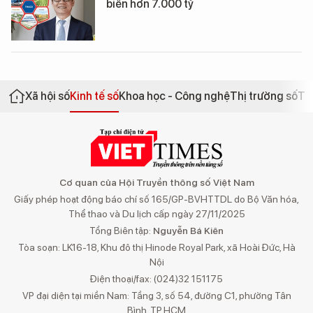
biến hơn 7.000 tỷ
Xã hội số
Kinh tế số
Khoa học - Công nghệ
Thị trường số
Th
Cơ quan của Hội Truyền thông số Việt Nam
Giấy phép hoạt động báo chí số 165/GP-BVHTTDL do Bộ Văn hóa,
Thể thao và Du lịch cấp ngày 27/11/2025
Tổng Biên tập:
Nguyễn Bá Kiên
Tòa soạn: LK16-18, Khu đô thị Hinode Royal Park, xã Hoài Đức, Hà
Nội
Điện thoại/fax: (024)32 151175
VP đại diện tại miền Nam: Tầng 3, số 54, đường C1, phường Tân
Bình, TP.HCM