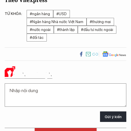
Theo Vnexpress
TỪ KHÓA:
#ngân hàng
#USD
#Ngân hàng Nhà nước Việt Nam
#thương mại
#nước ngoài
#thành lập
#đầu tư nước ngoài
#đối tác
Ý KIẾN CỦA BẠN
Gửi ý kiến