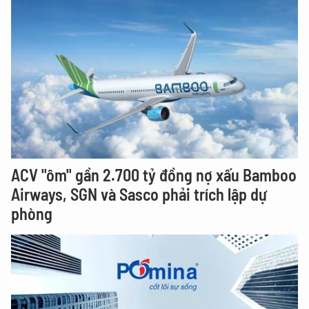
ACV "ôm" gần 2.700 tỷ đồng nợ xấu Bamboo
Airways, SGN và Sasco phải trích lập dự
phòng