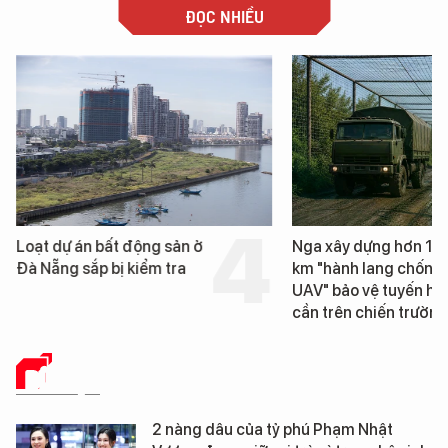
ĐỌC NHIỀU
Loạt dự án bất động sản ở
Nga xây dựng hơn 1.
Đà Nẵng sắp bị kiểm tra
km "hành lang chống
UAV" bảo vệ tuyến hậ
cần trên chiến trường
DỮ LIỆU
2 nàng dâu của tỷ phú Phạm Nhật