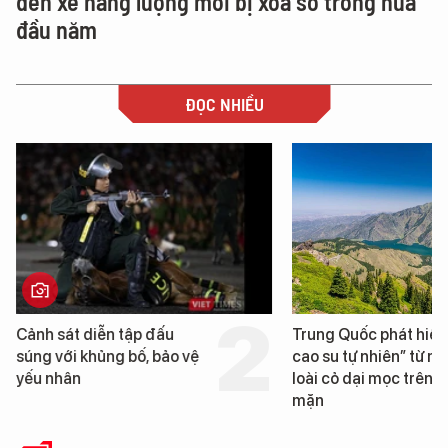
đến xe năng lượng mới bị xóa sổ trong nửa
đầu năm
ĐỌC NHIỀU
Trung Quốc phát hiện “mỏ
Loạt dự án bất động 
cao su tự nhiên” từ một
Đà Nẵng sắp bị kiểm t
loài cỏ dại mọc trên đất
mặn