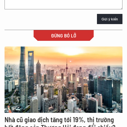
Gửi ý kiến
ĐỪNG BỎ LỠ
Nhà cũ giao dịch tăng tới 19%, thị trường