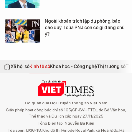
Ngoài khoản trích lập dự phòng, báo
cáo quý II của PNJ còn có gì đáng chú
ý?
Xã hội số
Kinh tế số
Khoa học - Công nghệ
Thị trường số
Th
Cơ quan của Hội Truyền thông số Việt Nam
Giấy phép hoạt động báo chí số 165/GP-BVHTTDL do Bộ Văn hóa,
Thể thao và Du lịch cấp ngày 27/11/2025
Tổng Biên tập:
Nguyễn Bá Kiên
Tòa soạn: LK16-18, Khu đô thị Hinode Royal Park, xã Hoài Đức, Hà