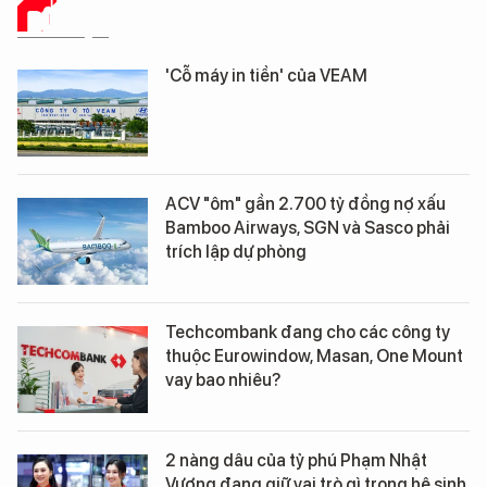
DỮ LIỆU
'Cỗ máy in tiền' của VEAM
ACV "ôm" gần 2.700 tỷ đồng nợ xấu
Bamboo Airways, SGN và Sasco phải
trích lập dự phòng
Techcombank đang cho các công ty
thuộc Eurowindow, Masan, One Mount
vay bao nhiêu?
2 nàng dâu của tỷ phú Phạm Nhật
Vượng đang giữ vai trò gì trong hệ sinh