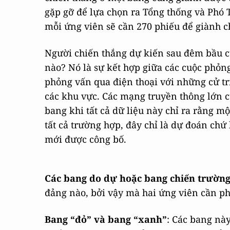
gặp gỡ để lựa chọn ra Tổng thống và Phó T
mỗi ứng viên sẽ cần 270 phiếu để giành c
Người chiến thắng dự kiến sau đêm bầu cử
nào? Nó là sự kết hợp giữa các cuộc phỏng
phỏng vấn qua điện thoại với những cử tr
các khu vực. Các mạng truyền thông lớn c
bang khi tất cả dữ liệu này chỉ ra rằng m
tất cả trường hợp, đây chỉ là dự đoán chứ
mới được công bố.
Các bang do dự hoặc bang chiến trườn
đảng nào, bởi vậy mà hai ứng viên cần ph
Bang “đỏ” và bang “xanh”
: Các bang nà