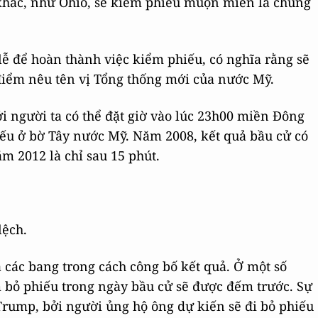
 khác, như Ohio, sẽ kiểm phiếu muộn miễn là chúng
lễ để hoàn thành việc kiểm phiếu, có nghĩa rằng sẽ
điểm nêu tên vị Tổng thống mới của nước Mỹ.
ởi người ta có thể đặt giờ vào lúc 23h00 miền Đông
iếu ở bờ Tây nước Mỹ. Năm 2008, kết quả bầu cử có
m 2012 là chỉ sau 15 phút.
lệch.
 các bang trong cách công bố kết quả. Ở một số
ểm bỏ phiếu trong ngày bầu cử sẽ được đếm trước. Sự
Trump, bởi người ủng hộ ông dự kiến sẽ đi bỏ phiếu