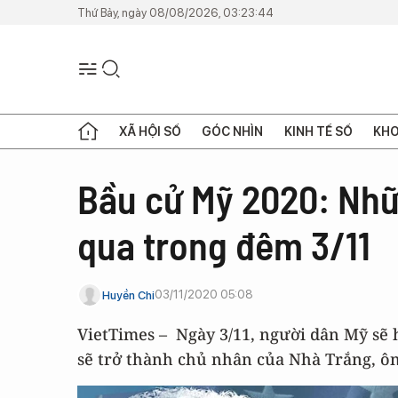
Thứ Bảy, ngày 08/08/2026, 03:23:44
XÃ HỘI SỐ
GÓC NHÌN
KINH TẾ SỐ
KHO
Bầu cử Mỹ 2020: Nhữ
qua trong đêm 3/11
03/11/2020 05:08
Huyền Chi
VietTimes – Ngày 3/11, người dân Mỹ sẽ
sẽ trở thành chủ nhân của Nhà Trắng, ô