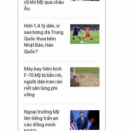
vũ khí Mỹ qua châu
Âu
Hơn 1,4 tỷ dân, vì
sao bóng đá Trung
Quốc thua kém
Nhật Bản, Hàn
Quốc?
Máy bay tiêm kích
F-15 Mỹ bị bắn rơi,
người dân Iran ráo
riết săn lùng phi
công
Ngoại trưởng Mỹ
lên tiếng trấn an
các đồng minh