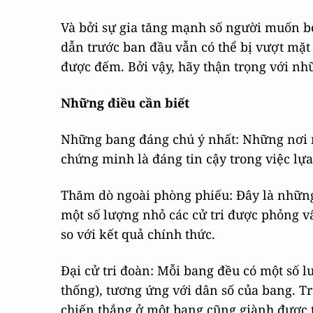
Và bởi sự gia tăng mạnh số người muốn b
dẫn trước ban đầu vẫn có thể bị vượt mặt
được đếm. Bởi vậy, hãy thận trọng với nh
Những điều cần biết
Những bang đáng chú ý nhất: Những nơi n
chứng minh là đáng tin cậy trong việc lự
Thăm dò ngoài phòng phiếu: Đây là những 
một số lượng nhỏ các cử tri được phỏng v
so với kết quả chính thức.
Đại cử tri đoàn: Mỗi bang đều có một số l
thống), tương ứng với dân số của bang. T
chiến thắng ở một bang cũng giành được tấ