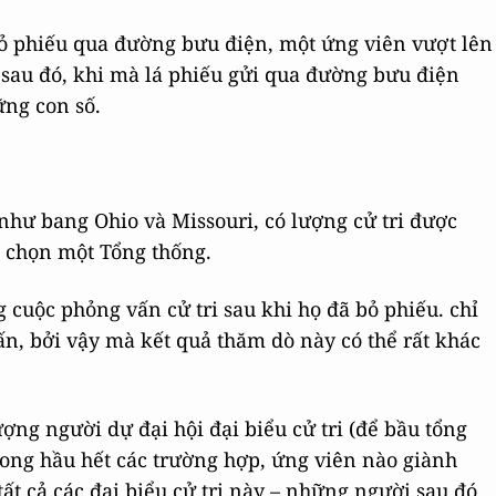
ỏ phiếu qua đường bưu điện, một ứng viên vượt lên
 sau đó, khi mà lá phiếu gửi qua đường bưu điện
ững con số.
hư bang Ohio và Missouri, có lượng cử tri được
a chọn một Tổng thống.
cuộc phỏng vấn cử tri sau khi họ đã bỏ phiếu. chỉ
ấn, bởi vậy mà kết quả thăm dò này có thể rất khác
ượng người dự đại hội đại biểu cử tri (để bầu tổng
rong hầu hết các trường hợp, ứng viên nào giành
t cả các đại biểu cử tri này – những người sau đó