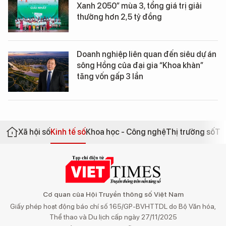
Xanh 2050” mùa 3, tổng giá trị giải
thưởng hơn 2,5 tỷ đồng
Doanh nghiệp liên quan đến siêu dự án
sông Hồng của đại gia “Khoa khàn”
tăng vốn gấp 3 lần
Xã hội số
Kinh tế số
Khoa học - Công nghệ
Thị trường số
Th
Cơ quan của Hội Truyền thông số Việt Nam
Giấy phép hoạt động báo chí số 165/GP-BVHTTDL do Bộ Văn hóa,
Thể thao và Du lịch cấp ngày 27/11/2025