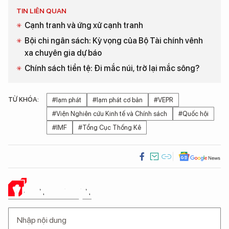
TIN LIÊN QUAN
Cạnh tranh và ứng xử cạnh tranh
Bội chi ngân sách: Kỳ vọng của Bộ Tài chính vênh
xa chuyên gia dự báo
Chính sách tiền tệ: Đi mắc núi, trở lại mắc sông?
TỪ KHÓA:
#lạm phát
#lạm phát cơ bản
#VEPR
#Viện Nghiên cứu Kinh tế và Chính sách
#Quốc hội
#IMF
#Tổng Cục Thống Kê
Ý KIẾN CỦA BẠN