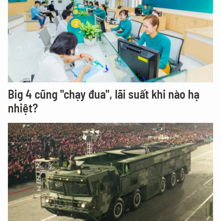
Big 4 cũng "chạy đua", lãi suất khi nào hạ
nhiệt?