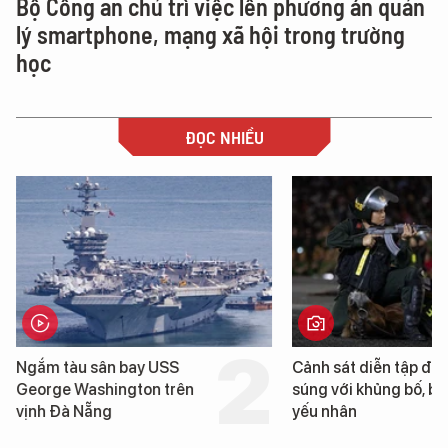
Bộ Công an chủ trì việc lên phương án quản
lý smartphone, mạng xã hội trong trường
học
ĐỌC NHIỀU
Cảnh sát diễn tập đấu
Hình ảnh đầu tiên về 
súng với khủng bố, bảo vệ
tàu sân bay USS Geo
yếu nhân
Washington vừa đến 
Nẵng