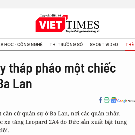
A HỌC - CÔNG NGHỆ
THỊ TRƯỜNG SỐ
SHORT VIDEO
THẾ 
ay tháp pháo một chiếc
Ba Lan
t căn cứ quân sự ở Ba Lan, nơi các quân nhân
c xe tăng Leopard 2A4 do Đức sản xuất bật tung
đồi.