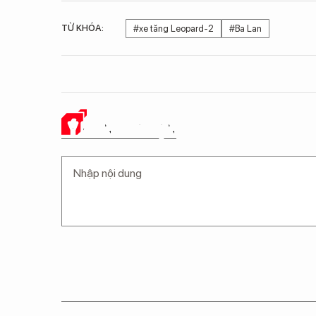
TỪ KHÓA:
#xe tăng Leopard-2
#Ba Lan
Ý KIẾN CỦA BẠN