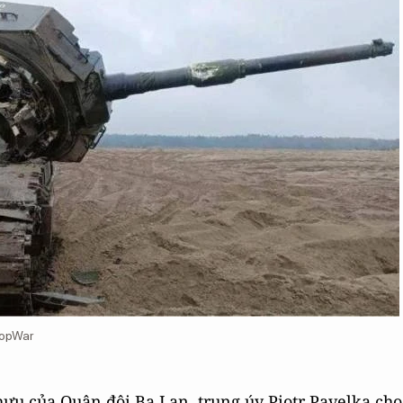
TopWar
hưu của Quân đội Ba Lan, trung úy Piotr Pavelka cho