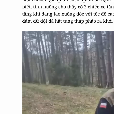
biết, tình huống cho thấy có 2 chiếc xe t
tăng khi đang lao xuống dốc với tốc độ cao
đâm dữ dội đã hất tung tháp pháo ra khỏi 