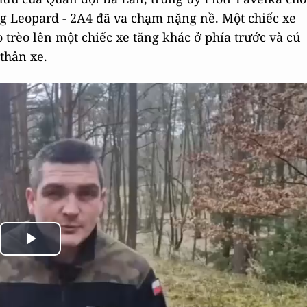
ăng Leopard - 2A4 đã va chạm nặng nề. Một chiếc xe
 trèo lên một chiếc xe tăng khác ở phía trước và cú
thân xe.
Play
Video