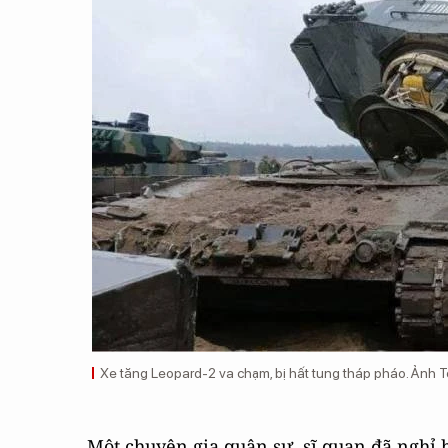
Xe tăng Leopard-2 va chạm, bị hất tung tháp pháo. Ảnh 
Một chuyên gia quân sự, sĩ quan đã nghỉ 