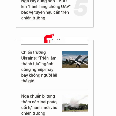
Nga xây dựng hơn 1.800
km "hành lang chống UAV"
bảo vệ tuyến hậu cần trên
chiến trường
TIN MỚI
Chiến trường
Ukraine: “Triển lãm
thành tựu” ngành
công nghiệp máy
bay không người lái
thế giới
Nga chuẩn bị tung
thêm các loại pháo,
cối tự hành mới vào
chiến trường