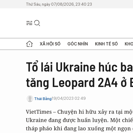
Thứ Sáu, ngày 07/08/2026, 23:40:23
XÃ HỘI SỐ
GÓC NHÌN
KINH TẾ SỐ
KHO
Tổ lái Ukraine húc b
tăng Leopard 2A4 ở 
19/04/2023 02:49
Thái Bằng
VietTimes – Chuyện hi hữu xảy ra tại mộ
Ukraine đang được huấn luyện. Một chiế
tháp pháo khi đang lao xuống một ngọn 