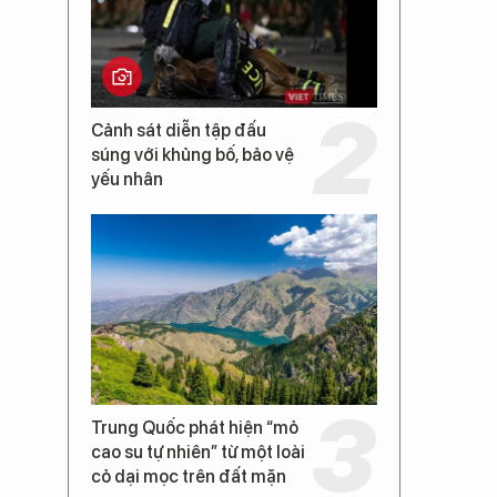
Cảnh sát diễn tập đấu
súng với khủng bố, bảo vệ
yếu nhân
Trung Quốc phát hiện “mỏ
cao su tự nhiên” từ một loài
cỏ dại mọc trên đất mặn