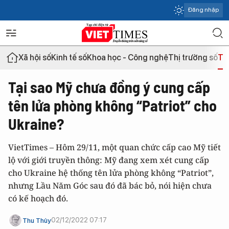
Đăng nhập
Xã hội số
Kinh tế số
Khoa học - Công nghệ
Thị trường số
Th
Tại sao Mỹ chưa đồng ý cung cấp
tên lửa phòng không “Patriot” cho
Ukraine?
VietTimes – Hôm 29/11, một quan chức cấp cao Mỹ tiết
lộ với giới truyền thông: Mỹ đang xem xét cung cấp
cho Ukraine hệ thống tên lửa phòng không “Patriot”,
nhưng Lầu Năm Góc sau đó đã bác bỏ, nói hiện chưa
có kế hoạch đó.
02/12/2022 07:17
Thu Thủy