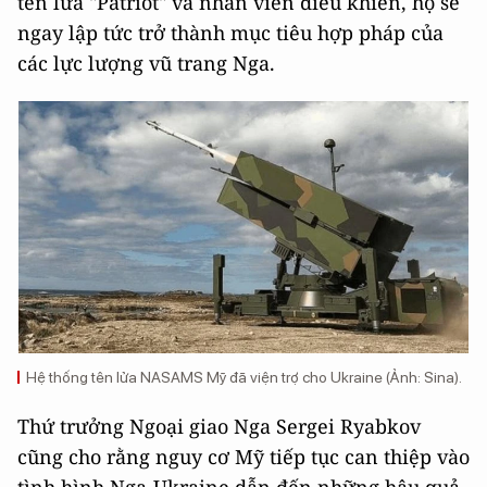
tên lửa "Patriot" và nhân viên điều khiển, họ sẽ
ngay lập tức trở thành mục tiêu hợp pháp của
các lực lượng vũ trang Nga.
Hệ thống tên lửa NASAMS Mỹ đã viện trợ cho Ukraine (Ảnh: Sina).
Thứ trưởng Ngoại giao Nga Sergei Ryabkov
cũng cho rằng nguy cơ Mỹ tiếp tục can thiệp vào
tình hình Nga-Ukraine dẫn đến những hậu quả