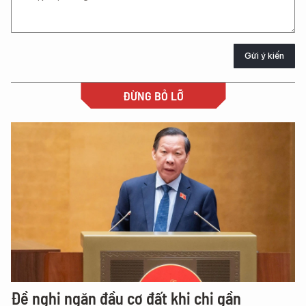
Gửi ý kiến
ĐỪNG BỎ LỠ
Đề nghị ngăn đầu cơ đất khi chi gần