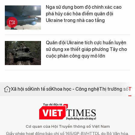
Nga sử dụng bom độ chính xác cao
phá hủy các hỏa điểm quân đội
Ukraine trong nhà cao tầng
Quân đội Ukraine tích cực huấn luyện
sử dụng xe thiết giáp phương Tây cho
cuộc phản công quy mô lớn
Xã hội số
Kinh tế số
Khoa học - Công nghệ
Thị trường số
Th
Cơ quan của Hội Truyền thông số Việt Nam
Giấy phép hoạt động báo chí số 165/GP-BVHTTDL do Bộ Văn hóa,