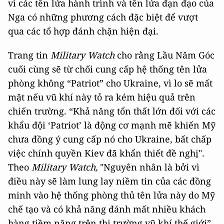
vì các tên lửa hành trình và tên lửa đạn đạo của
Nga có những phương cách đặc biệt để vượt
qua các tổ hợp đánh chặn hiện đại.
Trang tin
Military Watch
cho rằng Lầu Năm Góc
cuối cùng sẽ từ chối cung cấp hệ thống tên lửa
phòng không “Patriot” cho Ukraine, vì lo sẽ mất
mặt nếu vũ khí này tỏ ra kém hiệu quả trên
chiến trường. “Khả năng tổn thất lớn đối với các
khẩu đội ‘Patriot’ là động cơ mạnh mẽ khiến Mỹ
chưa đồng ý cung cấp nó cho Ukraine, bất chấp
việc chính quyền Kiev đã khẩn thiết đề nghị".
Theo
Military Watch,
"Nguyên nhân là bởi vì
điều này sẽ làm lung lay niềm tin của các đồng
minh vào hệ thống phòng thủ tên lửa này do Mỹ
chế tạo và có khả năng đánh mất nhiều khách
hàng tiềm năng trên thị trường vũ khí thế giới”.