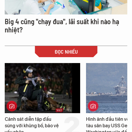
Big 4 cũng "chạy đua", lãi suất khi nào hạ
nhiệt?
ĐỌC NHIỀU
Hình ảnh đầu tiên về siêu
Cận cảnh chiến hạm 
tàu sân bay USS George
tống tàu sân bay USS