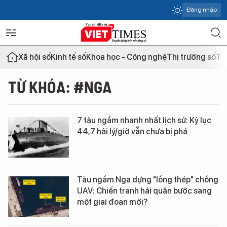
Đăng nhập
Xã hội số
Kinh tế số
Khoa học - Công nghệ
Thị trường số
Th
TỪ KHÓA: #NGA
7 tàu ngầm nhanh nhất lịch sử: Kỷ lục
44,7 hải lý/giờ vẫn chưa bị phá
Tàu ngầm Nga dựng "lồng thép" chống
UAV: Chiến tranh hải quân bước sang
một giai đoạn mới?