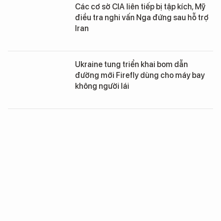
Các cơ sở CIA liên tiếp bị tập kích, Mỹ
điều tra nghi vấn Nga đứng sau hỗ trợ
Iran
Ukraine tung triển khai bom dẫn
đường mới Firefly dùng cho máy bay
không người lái
Châu Âu chọn tên lửa 5V55 của hệ
thống S-300P làm nền tảng hiện đại
hóa phòng không toàn lục địa
Nga không kích tên lửa đạn đạo lớn
chưa từng có, thủ đô Kiev “oằn mình”
chống đỡ