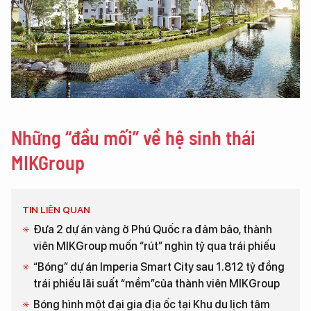
Những “đầu mối” về hệ sinh thái
MIKGroup
TIN LIÊN QUAN
Đưa 2 dự án vàng ở Phú Quốc ra đảm bảo, thành
viên MIKGroup muốn “rút” nghìn tỷ qua trái phiếu
“Bóng” dự án Imperia Smart City sau 1.812 tỷ đồng
trái phiếu lãi suất “mềm”của thành viên MIKGroup
Bóng hình một đại gia địa ốc tại Khu du lịch tâm