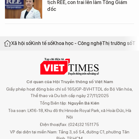
tịch REE, con trai lên làm Tổng Giám
đốc
Xã hội số
Kinh tế số
Khoa học - Công nghệ
Thị trường số
Th
Cơ quan của Hội Truyền thông số Việt Nam
Giấy phép hoạt động báo chí số 165/GP-BVHTTDL do Bộ Văn hóa,
Thể thao và Du lịch cấp ngày 27/11/2025
Tổng Biên tập:
Nguyễn Bá Kiên
Tòa soạn: LK16-18, Khu đô thị Hinode Royal Park, xã Hoài Đức, Hà
Nội
Điện thoại/fax: (024)32 151175
VP đại diện tại miền Nam: Tầng 3, số 54, đường C1, phường Tân
Bình, TP.HCM