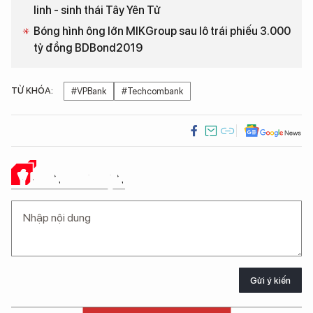
linh - sinh thái Tây Yên Tử
Bóng hình ông lớn MIKGroup sau lô trái phiếu 3.000
tỷ đồng BDBond2019
TỪ KHÓA:
#VPBank
#Techcombank
Ý KIẾN CỦA BẠN
Gửi ý kiến