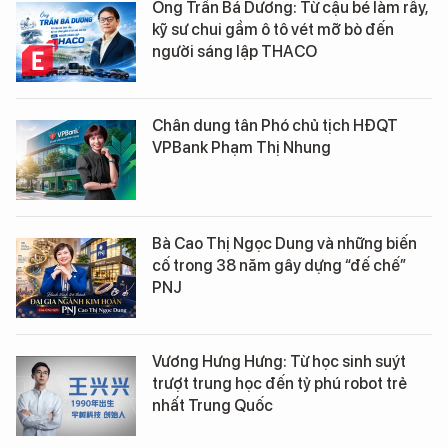
Ông Trần Bá Dương: Từ cậu bé làm rẫy,
kỹ sư chui gầm ô tô vét mỡ bò đến
người sáng lập THACO
Chân dung tân Phó chủ tịch HĐQT
VPBank Phạm Thị Nhung
Bà Cao Thị Ngọc Dung và những biến
cố trong 38 năm gây dựng “đế chế”
PNJ
Vương Hưng Hưng: Từ học sinh suýt
trượt trung học đến tỷ phú robot trẻ
nhất Trung Quốc