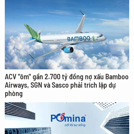
ACV "ôm" gần 2.700 tỷ đồng nợ xấu Bamboo
Airways, SGN và Sasco phải trích lập dự
phòng