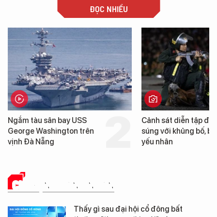
ĐỌC NHIỀU
Cảnh sát diễn tập đấu
Trung Quốc phát
súng với khủng bố, bảo vệ
cao su tự nhiên”
yếu nhân
loài cỏ dại mọc 
mặn
CHUYỆN DOANH NHÂN
Thấy gì sau đại hội cổ đông bất