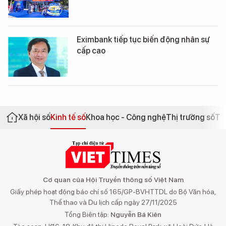
Eximbank tiếp tục biến động nhân sự
cấp cao
Xã hội số
Kinh tế số
Khoa học - Công nghệ
Thị trường số
Th
Cơ quan của Hội Truyền thông số Việt Nam
Giấy phép hoạt động báo chí số 165/GP-BVHTTDL do Bộ Văn hóa,
Thể thao và Du lịch cấp ngày 27/11/2025
Tổng Biên tập:
Nguyễn Bá Kiên