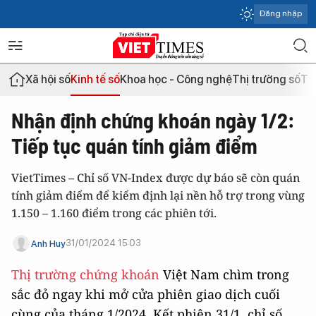
Đăng nhập
Xã hội số
Kinh tế số
Khoa học - Công nghệ
Thị trường số
Th
Nhận định chứng khoán ngày 1/2:
Tiếp tục quán tính giảm điểm
VietTimes – Chỉ số VN-Index được dự báo sẽ còn quán
tính giảm điểm để kiểm định lại nền hỗ trợ trong vùng
1.150 – 1.160 điểm trong các phiên tới.
31/01/2024 15:03
Anh Huy
Thị trường chứng khoán
Việt Nam chìm trong
sắc đỏ ngay khi mở cửa phiên giao dịch cuối
cùng của tháng 1/2024. Kết phiên 31/1, chỉ số