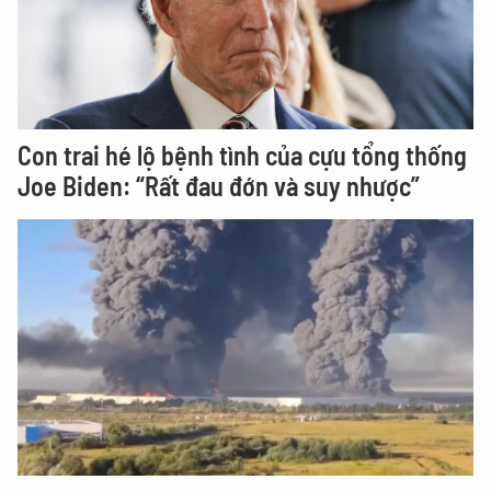
Con trai hé lộ bệnh tình của cựu tổng thống
Joe Biden: “Rất đau đớn và suy nhược”