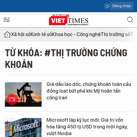
Đăng nhập
Xã hội số
Kinh tế số
Khoa học - Công nghệ
Thị trường số
Th
TỪ KHÓA: #THỊ TRƯỜNG CHỨNG
KHOÁN
Giá dầu lao dốc, chứng khoán toàn cầu
đồng loạt bứt phá khi Mỹ hoãn tấn
công Iran
Microsoft lập kỷ lục mới: Giá trị vốn
hóa tăng 450 tỷ USD trong một ngày,
vượt Nvidia