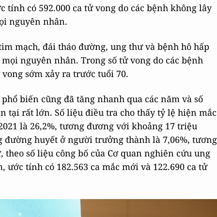
c tính có 592.000 ca tử vong do các bệnh không lây
mọi nguyên nhân.
 tim mạch, đái tháo đường, ung thư và bệnh hô hấp
o mọi nguyên nhân. Trong số tử vong do các bệnh
 vong sớm xảy ra trước tuổi 70.
 phổ biến cũng đã tăng nhanh qua các năm và số
tại rất lớn. Số liệu điều tra cho thấy tỷ lệ hiện mắc
2021 là 26,2%, tương đương với khoảng 17 triệu
g đường huyết ở người trưởng thành là 7,06%, tương
ư, theo số liệu công bố của Cơ quan nghiên cứu ung
m, ước tính có 182.563 ca mắc mới và 122.690 ca tử