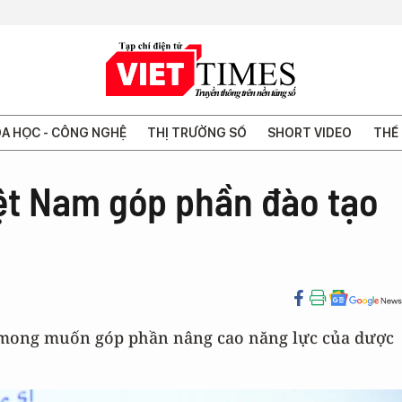
A HỌC - CÔNG NGHỆ
THỊ TRƯỜNG SỐ
SHORT VIDEO
THẾ 
ệt Nam góp phần đào tạo
 mong muốn góp phần nâng cao năng lực của dược