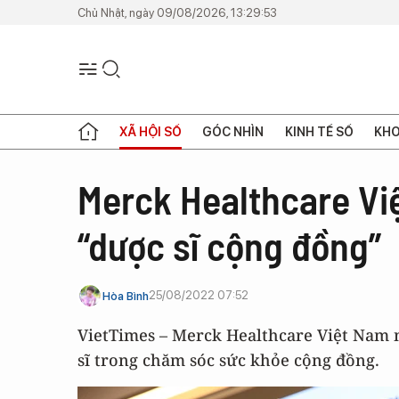
Chủ Nhật, ngày 09/08/2026, 13:29:53
XÃ HỘI SỐ
GÓC NHÌN
KINH TẾ SỐ
KHO
Merck Healthcare Vi
“dược sĩ cộng đồng”
25/08/2022 07:52
Hòa Bình
VietTimes – Merck Healthcare Việt Nam
sĩ trong chăm sóc sức khỏe cộng đồng.