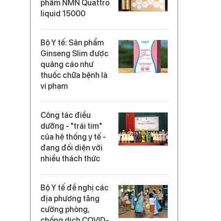
phẩm NMN Quattro
liquid 15000
Bộ Y tế: Sản phẩm
Ginseng Slim được
quảng cáo như
thuốc chữa bệnh là
vi phạm
Công tác điều
dưỡng - "trái tim"
của hệ thống y tế -
đang đối diện với
nhiều thách thức
Bộ Y tế đề nghị các
địa phương tăng
cường phòng,
chống dịch COVID-