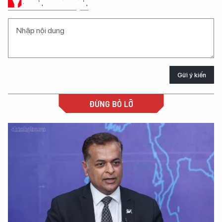
Ý KIẾN CỦA BẠN
Gửi ý kiến
ĐỪNG BỎ LỠ