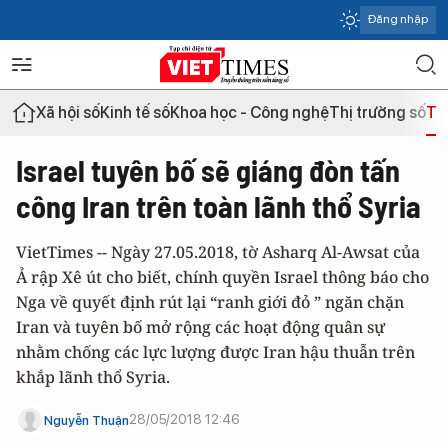
Đăng nhập
Xã hội số
Kinh tế số
Khoa học - Công nghệ
Thị trường số
Th
Israel tuyên bố sẽ giáng đòn tấn
công Iran trên toàn lãnh thổ Syria
VietTimes -- Ngày 27.05.2018, tờ Asharq Al-Awsat của
Ả rập Xê út cho biết, chính quyền Israel thông báo cho
Nga về quyết định rút lại “ranh giới đỏ ” ngăn chặn
Iran và tuyên bố mở rộng các hoạt động quân sự
nhằm chống các lực lượng được Iran hậu thuẫn trên
khắp lãnh thổ Syria.
28/05/2018 12:46
Nguyễn Thuận