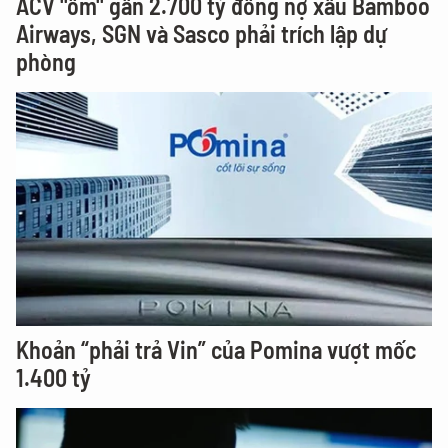
ACV "ôm" gần 2.700 tỷ đồng nợ xấu Bamboo
Airways, SGN và Sasco phải trích lập dự
phòng
Khoản “phải trả Vin” của Pomina vượt mốc
1.400 tỷ