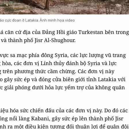
iáo cực đoan ở Latakia. Ảnh minh họa video
há căn cứ địa của Đảng Hồi giáo Turkestan bên trong
 và thành phố Jisr Al-Shughour.
vực sa mạc phía đông Syria, các lực lượng vũ trang
g hòa, các đơn vị Lính thủy đánh bộ Syria và lực
 trên phương thức cầm chừng. Các đơn vị này
 gây sức ép và đóng cửa biên giới tỉnh Latakia với
ợc giải phóng dưới hỏa lực yểm trợ của không quân
ệu hóa sức chiến đấu của các đơn vị này. Do đó các
óng nổi làng Kabani, gây sức ép lên thành phố Jisr
nh ra một điều kiện tương đối thuận lợi để quân đội