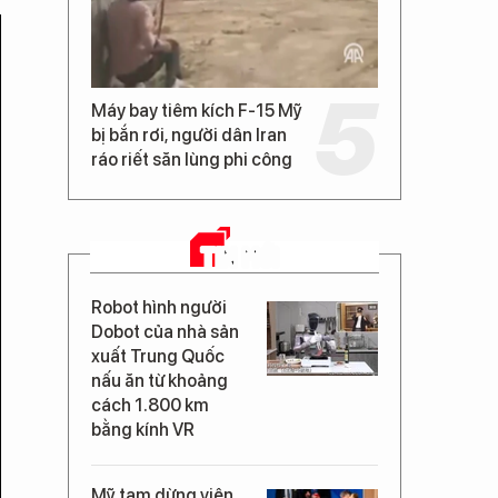
Máy bay tiêm kích F-15 Mỹ
bị bắn rơi, người dân Iran
ráo riết săn lùng phi công
TIN MỚI
Robot hình người
Dobot của nhà sản
xuất Trung Quốc
nấu ăn từ khoảng
cách 1.800 km
bằng kính VR
Mỹ tạm dừng viện