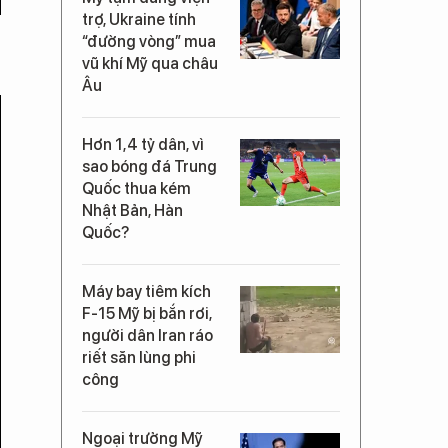
trợ, Ukraine tính
“đường vòng” mua
vũ khí Mỹ qua châu
Âu
Hơn 1,4 tỷ dân, vì
sao bóng đá Trung
Quốc thua kém
Nhật Bản, Hàn
Quốc?
Máy bay tiêm kích
F-15 Mỹ bị bắn rơi,
người dân Iran ráo
riết săn lùng phi
công
Ngoại trưởng Mỹ