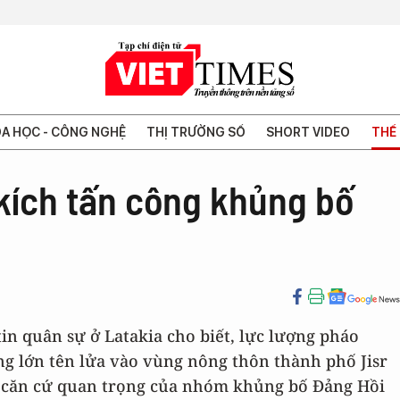
A HỌC - CÔNG NGHỆ
THỊ TRƯỜNG SỐ
SHORT VIDEO
THẾ 
kích tấn công khủng bố
in quân sự ở Latakia cho biết, lực lượng pháo
ng lớn tên lửa vào vùng nông thôn thành phố Jisr
à căn cứ quan trọng của nhóm khủng bố Đảng Hồi