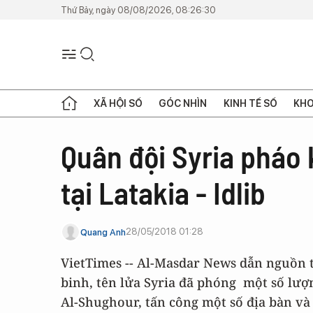
Thứ Bảy, ngày 08/08/2026, 08:26:30
XÃ HỘI SỐ
GÓC NHÌN
KINH TẾ SỐ
KHO
Quân đội Syria pháo 
tại Latakia - Idlib
28/05/2018 01:28
Quang Anh
VietTimes -- Al-Masdar News dẫn nguồn t
binh, tên lửa Syria đã phóng một số lượ
Al-Shughour, tấn công một số địa bàn v