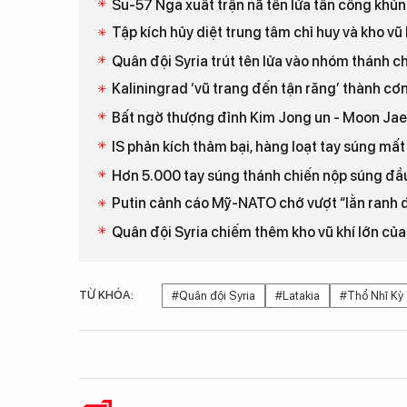
Su-57 Nga xuất trận nã tên lửa tấn công khủn
Tập kích hủy diệt trung tâm chỉ huy và kho vũ k
Quân đội Syria trút tên lửa vào nhóm thánh c
Kaliningrad ‘vũ trang đến tận răng’ thành c
Bất ngờ thượng đỉnh Kim Jong un - Moon Jae 
IS phản kích thảm bại, hàng loạt tay súng mất
Hơn 5.000 tay súng thánh chiến nộp súng đầ
Putin cảnh cáo Mỹ-NATO chớ vượt “lằn ranh 
Quân đội Syria chiếm thêm kho vũ khí lớn củ
TỪ KHÓA:
#Quân đội Syria
#Latakia
#Thổ Nhĩ Kỳ