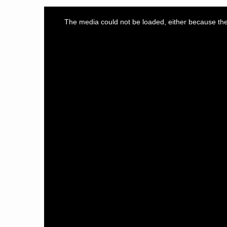
This
is
a
The media could not be loaded, either because the 
modal
window.