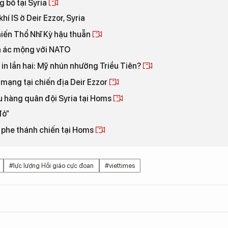
g bố tại Syria
hí IS ở Deir Ezzor, Syria
hiến Thổ Nhĩ Kỳ hậu thuẫn
ơn ác mộng với NATO
in lần hai: Mỹ nhún nhường Triều Tiên?
 mạng tại chiến địa Deir Ezzor
u hàng quân đội Syria tại Homs
đỏ”
a phe thánh chiến tại Homs
#lực lượng Hồi giáo cực đoan
#viettimes