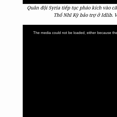
Quân đội Syria tiếp tục pháo kích vào 
Thổ Nhĩ Kỳ bảo trợ ở Idlib. 
This
is
a
The media could not be loaded, either because the 
modal
window.