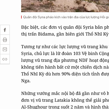
Quân đội Syria pháo kích vào trận địa của lực lượng Hồi g
Đặc biệt, các đơn vị quân đội Syria bắn p
thị trấn Bidama, gần biên giới Thổ Nhĩ Kỳ
Tương tự như các lực lượng vũ trang khu 
Syria, chủ lực là lữ đoàn 103 Vệ binh Cộn
lượng vũ trang địa phương NDF hoạt động
không tiến hành bất cứ một chiến dịch nào
Thổ Nhĩ Kỳ dù hơn 90% diện tích tỉnh đư
Nga.
Những vướng mắc nội bộ đã gần như vô hi
đơn vị vũ trang Latakia không thể giải ph
Al-Shughour trong suốt 2 năm và hình thà