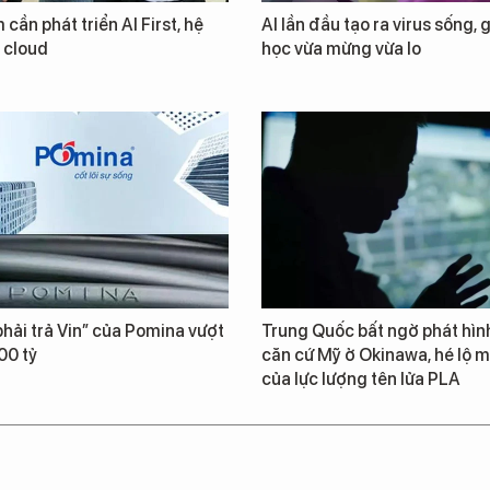
 cần phát triển AI First, hệ
AI lần đầu tạo ra virus sống, 
i cloud
học vừa mừng vừa lo
hải trả Vin” của Pomina vượt
Trung Quốc bất ngờ phát hìn
00 tỷ
căn cứ Mỹ ở Okinawa, hé lộ m
của lực lượng tên lửa PLA