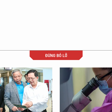
ĐỪNG BỎ LỠ