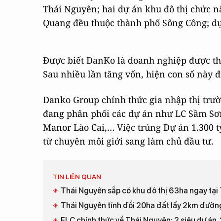
Thái Nguyên; hai dự án khu đô thị chức 
Quang đều thuộc thành phố Sông Công; dự 
Được biết DanKo là doanh nghiệp được thà
Sau nhiều lần tăng vốn, hiện con số này đ
Danko Group chính thức gia nhập thị trườ
đang phân phối các dự án như LC Sầm Sơn
Manor Lào Cai,… Việc trúng Dự án 1.300 
từ chuyên môi giới sang làm chủ đầu tư.
TIN LIÊN QUAN
Thái Nguyên sắp có khu đô thị 63ha ngay tạ
Thái Nguyên tính đổi 20ha đất lấy 2km đườn
FLC chính thức về Thái Nguyên: 2 siêu dự án,