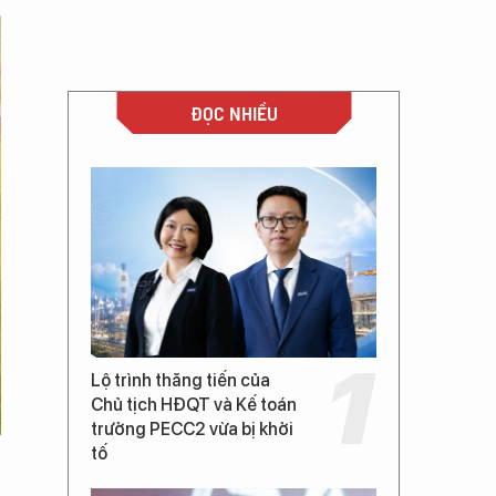
ĐỌC NHIỀU
Lộ trình thăng tiến của
Chủ tịch HĐQT và Kế toán
trưởng PECC2 vừa bị khởi
tố