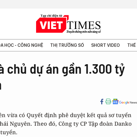
A HỌC - CÔNG NGHỆ
THỊ TRƯỜNG SỐ
SHORT VIDEO
THẾ 
à chủ dự án gần 1.300 tỷ
n
n vừa có Quyết định phê duyệt kết quả sơ tuyển
hái Nguyên. Theo đó, Công ty CP Tập đoàn Danko
 tuyển.