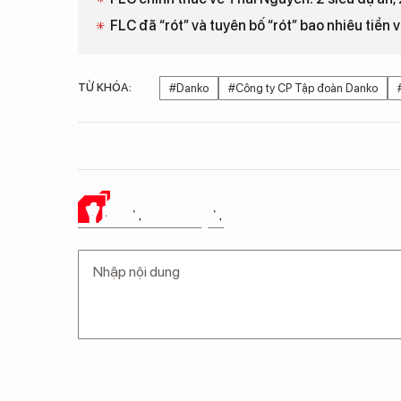
FLC đã “rót” và tuyên bố “rót” bao nhiêu tiền
TỪ KHÓA:
#Danko
#Công ty CP Tập đoàn Danko
Ý KIẾN CỦA BẠN