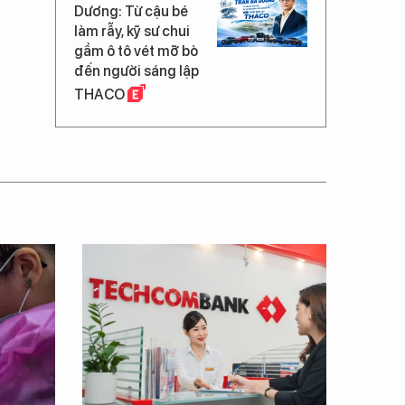
Dương: Từ cậu bé
làm rẫy, kỹ sư chui
gầm ô tô vét mỡ bò
đến người sáng lập
THACO