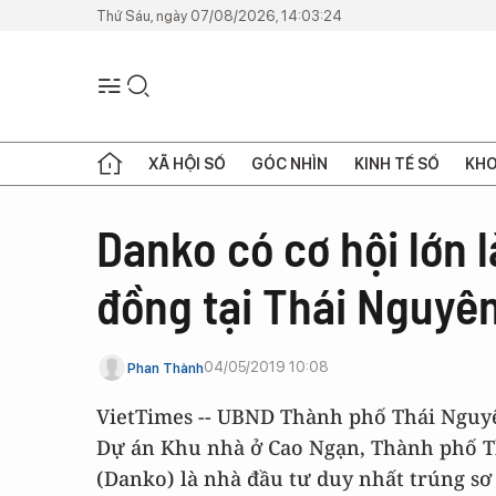
Thứ Sáu, ngày 07/08/2026, 14:03:24
XÃ HỘI SỐ
GÓC NHÌN
KINH TẾ SỐ
KHO
Danko có cơ hội lớn l
đồng tại Thái Nguyê
04/05/2019 10:08
Phan Thành
VietTimes -- UBND Thành phố Thái Nguyê
Dự án Khu nhà ở Cao Ngạn, Thành phố T
(Danko) là nhà đầu tư duy nhất trúng sơ