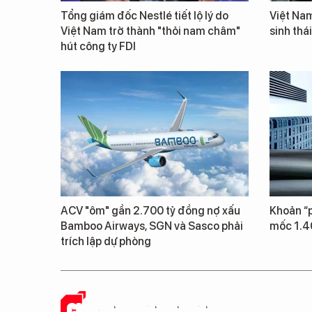
Tổng giám đốc Nestlé tiết lộ lý do
Việt Nam
Việt Nam trở thành "thỏi nam châm"
sinh thá
hút công ty FDI
ACV "ôm" gần 2.700 tỷ đồng nợ xấu
Khoản “p
Bamboo Airways, SGN và Sasco phải
mốc 1.4
trích lập dự phòng
CHUYỆN DOANH NHÂN