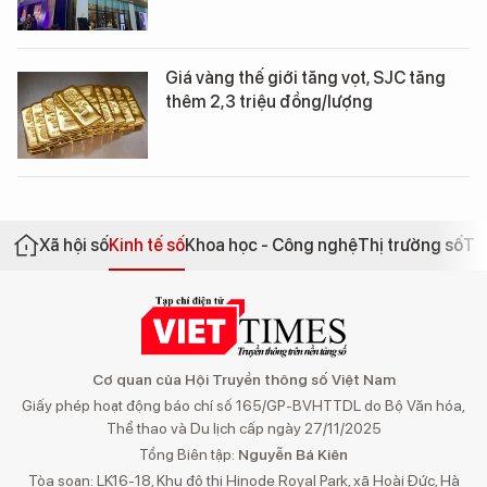
Giá vàng thế giới tăng vọt, SJC tăng
thêm 2,3 triệu đồng/lượng
Xã hội số
Kinh tế số
Khoa học - Công nghệ
Thị trường số
Th
Cơ quan của Hội Truyền thông số Việt Nam
Giấy phép hoạt động báo chí số 165/GP-BVHTTDL do Bộ Văn hóa,
Thể thao và Du lịch cấp ngày 27/11/2025
Tổng Biên tập:
Nguyễn Bá Kiên
Tòa soạn: LK16-18, Khu đô thị Hinode Royal Park, xã Hoài Đức, Hà