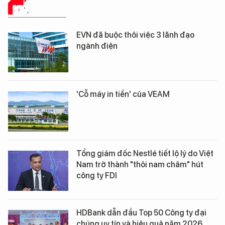
KINH TẾ SỐ
EVN đã buộc thôi việc 3 lãnh đạo
ngành điện
'Cỗ máy in tiền' của VEAM
Tổng giám đốc Nestlé tiết lộ lý do Việt
Nam trở thành "thỏi nam châm" hút
công ty FDI
HDBank dẫn đầu Top 50 Công ty đại
chúng uy tín và hiệu quả năm 2026