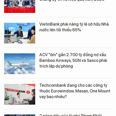
VietinBank phải nâng tỷ lệ sở hữu Nhà
nước lên tối thiểu 65%
ACV "ôm" gần 2.700 tỷ đồng nợ xấu
Bamboo Airways, SGN và Sasco phải
trích lập dự phòng
Techcombank đang cho các công ty
thuộc Eurowindow, Masan, One Mount
vay bao nhiêu?
2 nàng dâu của tỷ phú Phạm Nhật