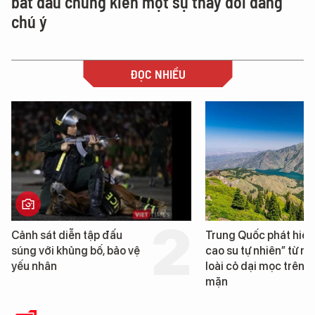
bắt đầu chứng kiến một sự thay đổi đáng
chú ý
ĐỌC NHIỀU
Cảnh sát diễn tập đấu
Trung Quốc phát hiện
súng với khủng bố, bảo vệ
cao su tự nhiên” từ m
yếu nhân
loài cỏ dại mọc trên đ
mặn