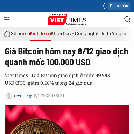
Đăng nhập
Xã hội số
Kinh tế số
Khoa học - Công nghệ
Thị trường số
Th
Giá Bitcoin hôm nay 8/12 giao dịch
quanh mốc 100.000 USD
VietTimes - Giá Bitcoin giao dịch ở mức 99.998
USD/BTC, giảm 0,26% trong 24 giờ qua.
08/12/2024 03:21
Tiến Dũng