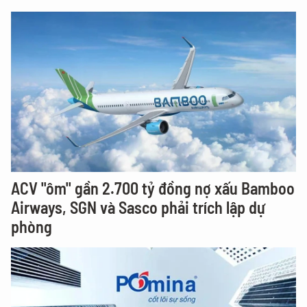
ACV "ôm" gần 2.700 tỷ đồng nợ xấu Bamboo
Airways, SGN và Sasco phải trích lập dự
phòng