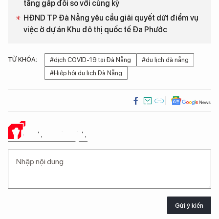
tăng gấp đôi so với cùng kỳ
HĐND TP Đà Nẵng yêu cầu giải quyết dứt điểm vụ
việc ở dự án Khu đô thị quốc tế Đa Phước
TỪ KHÓA:
#dịch COVID-19 tại Đà Nẵng
#du lịch đà nẵng
#Hiệp hội du lịch Đà Nẵng
Ý KIẾN CỦA BẠN
Gửi ý kiến