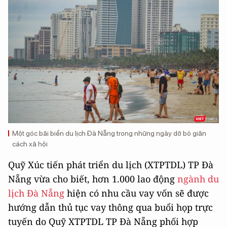
Một góc bãi biển du lịch Đà Nẵng trong những ngày dỡ bỏ giãn
cách xã hội
Quỹ Xúc tiến phát triển du lịch (XTPTDL) TP Đà
Nẵng vừa cho biết, hơn 1.000 lao động
ngành du
lịch Đà Nẵng
hiện có nhu cầu vay vốn sẽ được
hướng dẫn thủ tục vay thông qua buổi họp trực
tuyến do Quỹ XTPTDL TP Đà Nẵng phối hợp