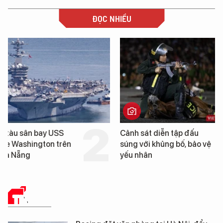
ĐỌC NHIỀU
Cảnh sát diễn tập đấu
Trung Quốc phát hiện
súng với khủng bố, bảo vệ
cao su tự nhiên” từ m
yếu nhân
loài cỏ dại mọc trên đ
mặn
TIN TỨC