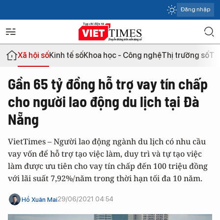
Đăng nhập
Xã hội số
Kinh tế số
Khoa học - Công nghệ
Thị trường số
Th
Gần 65 tỷ đồng hỗ trợ vay tín chấp
cho người lao động du lịch tại Đà
Nẵng
VietTimes – Người lao động ngành du lịch có nhu cầu
vay vốn để hỗ trợ tạo việc làm, duy trì và tự tạo việc
làm được ưu tiên cho vay tín chấp đến 100 triệu đồng
với lãi suất 7,92%/năm trong thời hạn tối đa 10 năm.
29/06/2021 04:54
Hồ Xuân Mai