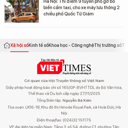
Hà Nội: Thí điểm 9 tuyến phố gỡ bỏ
biển cấm taxi, cho xe máy lưu thông 2
chiều phố Quốc Tử Giám
Xã hội số
Kinh tế số
Khoa học - Công nghệ
Thị trường số
Th
Cơ quan của Hội Truyền thông số Việt Nam
Giấy phép hoạt động báo chí số 165/GP-BVHTTDL do Bộ Văn hóa,
Thể thao và Du lịch cấp ngày 27/11/2025
Tổng Biên tập:
Nguyễn Bá Kiên
Tòa soạn: LK16-18, Khu đô thị Hinode Royal Park, xã Hoài Đức, Hà
Nội
Điện thoại/fax: (024)32 151175
VP đại diện tại miền Nam: Tầng 3, số 54, đường C1, phường Tân