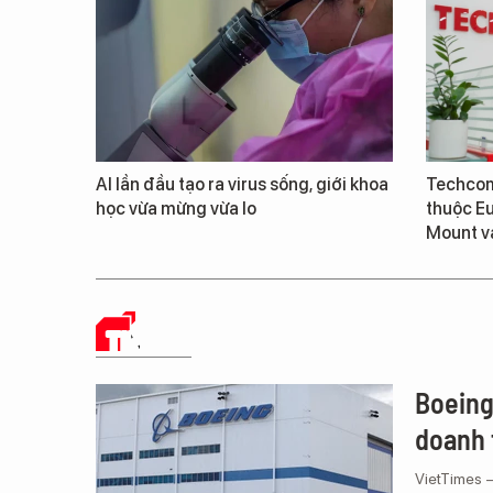
AI lần đầu tạo ra virus sống, giới khoa
Techcom
học vừa mừng vừa lo
thuộc E
Mount v
TIN TỨC
Boeing
doanh 
VietTimes –