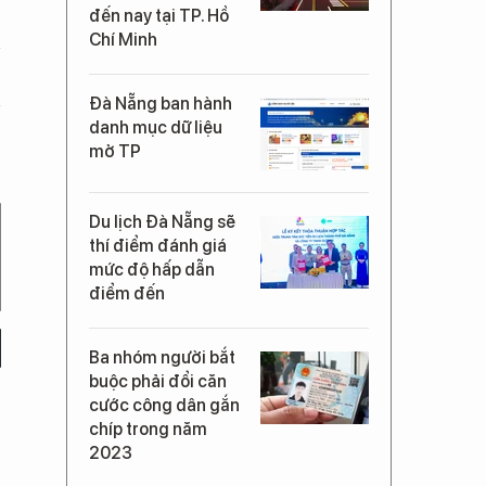
đến nay tại TP. Hồ
Chí Minh
Đà Nẵng ban hành
danh mục dữ liệu
mở TP
Du lịch Đà Nẵng sẽ
thí điểm đánh giá
mức độ hấp dẫn
điểm đến
Ba nhóm người bắt
buộc phải đổi căn
cước công dân gắn
chíp trong năm
2023