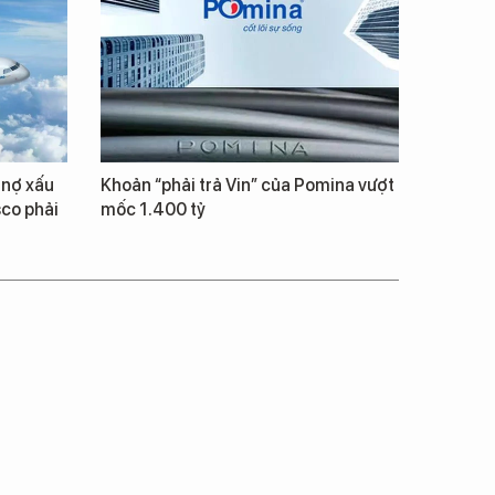
 nợ xấu
Khoản “phải trả Vin” của Pomina vượt
co phải
mốc 1.400 tỷ