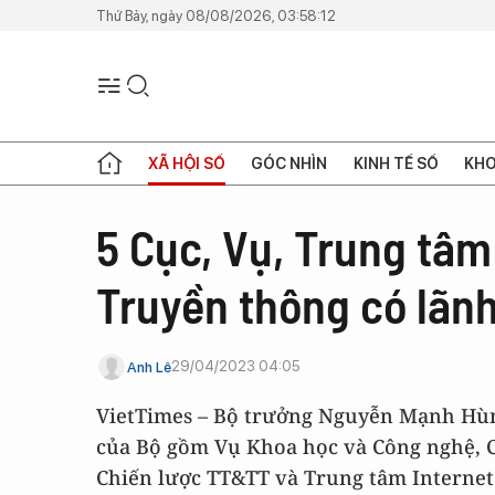
Thứ Bảy, ngày 08/08/2026, 03:58:12
XÃ HỘI SỐ
GÓC NHÌN
KINH TẾ SỐ
KHO
5 Cục, Vụ, Trung tâm
Truyền thông có lãn
29/04/2023 04:05
Anh Lê
VietTimes – Bộ trưởng Nguyễn Mạnh Hùng
của Bộ gồm Vụ Khoa học và Công nghệ, C
Chiến lược TT&TT và Trung tâm Internet