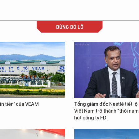
ĐỪNG BỎ LỠ
in tiền' của VEAM
Tổng giám đốc Nestlé tiết lộ 
Việt Nam trở thành "thỏi na
hút công ty FDI