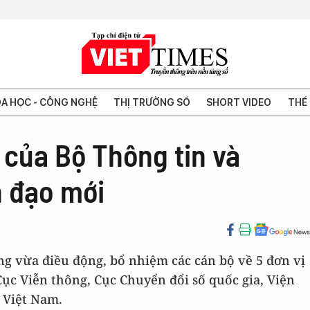
A HỌC - CÔNG NGHỆ
THỊ TRƯỜNG SỐ
SHORT VIDEO
THẾ 
 của Bộ Thông tin và
h đạo mới
 vừa điều động, bổ nhiệm các cán bộ về 5 đơn vị
ục Viễn thông, Cục Chuyển đổi số quốc gia, Viện
 Việt Nam.