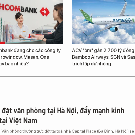
bank đang cho các công ty
ACV "ôm" gần 2.700 tỷ đồng
urowindow, Masan, One
Bamboo Airways, SGN và Sas
ay bao nhiêu?
trích lập dự phòng
 đặt văn phòng tại Hà Nội, đẩy mạnh kinh
tại Việt Nam
 Văn phòng thường trực đặt tại toà nhà Capital Place (Ba Đình, Hà Nội) sẽ