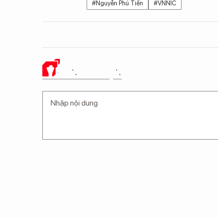
#Nguyễn Phú Tiến
#VNNIC
Ý KIẾN CỦA BẠN