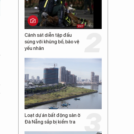
Cảnh sát diễn tập đấu
súng với khủng bố, bảo vệ
yếu nhân
h
g
g
Loạt dự án bất động sản ở
Đà Nẵng sắp bị kiểm tra