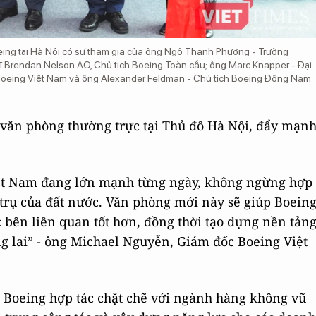
ing tại Hà Nội có sự tham gia của ông Ngô Thanh Phương - Trưởng
 sĩ Brendan Nelson AO, Chủ tịch Boeing Toàn cầu; ông Marc Knapper - Đại
 Boeing Việt Nam và ông Alexander Feldman - Chủ tịch Boeing Đông Nam
văn phòng thường trực tại Thủ đô Hà Nội, đẩy mạn
iệt Nam đang lớn mạnh từng ngày, không ngừng hợp
 trụ của đất nước. Văn phòng mới này sẽ giúp Boein
bên liên quan tốt hơn, đồng thời tạo dựng nền tản
g lai” - ông Michael Nguyễn, Giám đốc Boeing Việt
nh Boeing hợp tác chặt chẽ với ngành hàng không vũ