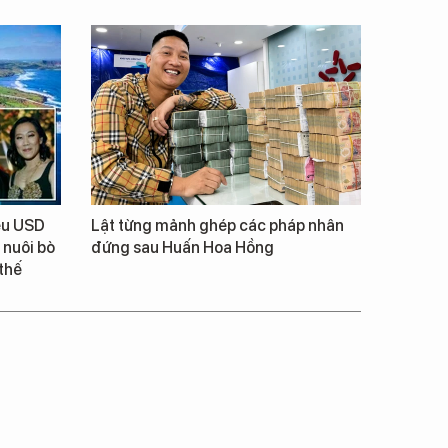
iệu USD
Lật từng mảnh ghép các pháp nhân
 nuôi bò
đứng sau Huấn Hoa Hồng
thế