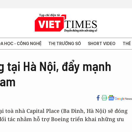
A HỌC - CÔNG NGHỆ
THỊ TRƯỜNG SỐ
SHORT VIDEO
THẾ 
 tại Hà Nội, đẩy mạnh
Nam
i toà nhà Capital Place (Ba Đình, Hà Nội) sẽ đóng
c đối tác nhằm hỗ trợ Boeing triển khai những ưu