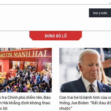
Gửi ý kiến
ĐỪNG BỎ LỠ
 tra Chính phủ điểm tên, Bảo
Con trai hé lộ bệnh tình của 
h Hải khẳng định không thao
thống Joe Biden: “Rất đau đ
c lợi
nhược”