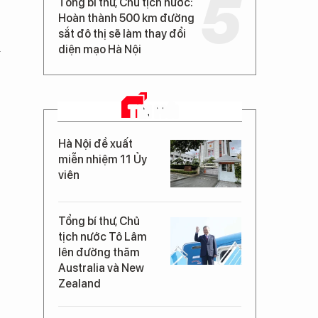
Tổng bí thư, Chủ tịch nước:
Hoàn thành 500 km đường
sắt đô thị sẽ làm thay đổi
ỉ
diện mạo Hà Nội
TIN MỚI
Hà Nội đề xuất
miễn nhiệm 11 Ủy
viên
Tổng bí thư, Chủ
tịch nước Tô Lâm
lên đường thăm
Australia và New
Zealand