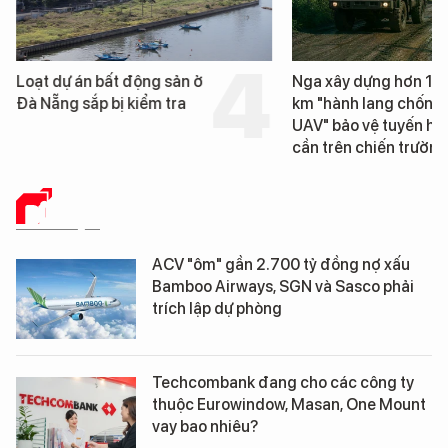
Loạt dự án bất động sản ở
Nga xây dựng hơn 1.
Đà Nẵng sắp bị kiểm tra
km "hành lang chống
UAV" bảo vệ tuyến hậ
cần trên chiến trường
DỮ LIỆU
ACV "ôm" gần 2.700 tỷ đồng nợ xấu
Bamboo Airways, SGN và Sasco phải
trích lập dự phòng
Techcombank đang cho các công ty
thuộc Eurowindow, Masan, One Mount
vay bao nhiêu?