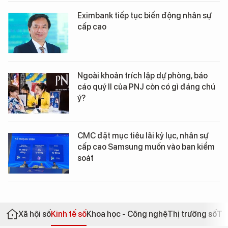
Eximbank tiếp tục biến động nhân sự
cấp cao
Ngoài khoản trích lập dự phòng, báo
cáo quý II của PNJ còn có gì đáng chú
ý?
CMC đặt mục tiêu lãi kỷ lục, nhân sự
cấp cao Samsung muốn vào ban kiểm
soát
Xã hội số
Kinh tế số
Khoa học - Công nghệ
Thị trường số
Th