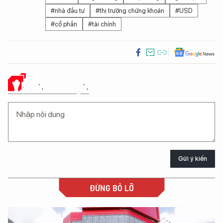
#nhà đầu tư
#thị trường chứng khoán
#USD
#cổ phần
#tài chính
Ý KIẾN CỦA BẠN
Gửi ý kiến
ĐỪNG BỎ LỠ