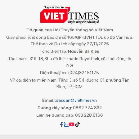
Cơ quan của Hội Truyền thông số Việt Nam
Giấy phép hoạt động báo chí số 165/GP-BVHTTDL do Bộ Văn hóa,
Thể thao và Du lịch cấp ngày 27/11/2025
Tổng Biên tập:
Nguyễn Bá Kiên
Tòa soạn: LK16-18, Khu đô thị Hinode Royal Park, xã Hoài Đức, Hà
Nội
Điện thoại/fax: (024)32 151175
VP đại diện tại miền Nam: Tầng 3, số 54, đường C1, phường Tân
Bình, TP.HCM
Email:
toasoan@viettimes.vn
Đường dây nóng:
0862 774 832
Liên hệ quảng cáo:
093 228 8166