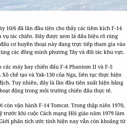
 10/6 đã lần đầu tiên cho thấy các tiêm kích F-14
 vụ tác chiến. Đây được xem là dấu hiệu rõ ràng
 đấu cơ huyền thoại này đang trực tiếp tham gia vào
cùng các đồng minh phương Tây và đối tác khu vực.
n các máy bay chiến đấu F-4 Phantom II và F-5
 Xô chế tạo và Yak-130 của Nga, liên tục thực hiện
ịch. Tuy nhiên, đây là lần đầu tiên xuất hiện bằng
oạt động trong môi trường chiến đấu thực tế.
iới còn vận hành F-14 Tomcat. Trong thập niên 1970,
ỹ trước khi cuộc Cách mạng Hồi giáo năm 1979 làm
 Giới phân tích ước tính hiện nay vẫn còn khoảng từ