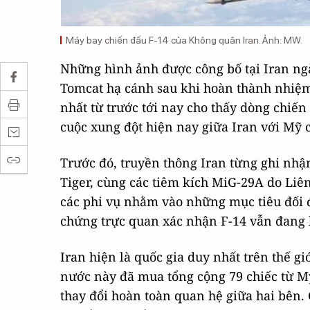
Máy bay chiến đấu F-14 của Không quân Iran. Ảnh: MW.
Những hình ảnh được công bố tại Iran ngày
Tomcat hạ cánh sau khi hoàn thành nhiệm
nhất từ trước tới nay cho thấy dòng chiến
cuộc xung đột hiện nay giữa Iran với Mỹ 
Trước đó, truyền thông Iran từng ghi nhậ
Tiger, cùng các tiêm kích MiG-29A do Liên
các phi vụ nhằm vào những mục tiêu đối đ
chứng trực quan xác nhận F-14 vẫn đang h
Iran hiện là quốc gia duy nhất trên thế g
nước này đã mua tổng cộng 79 chiếc từ M
thay đổi hoàn toàn quan hệ giữa hai bên.