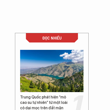
ĐỌC NHIỀU
Trung Quốc phát hiện “mỏ
cao su tự nhiên” từ một loài
cỏ dại mọc trên đất mặn