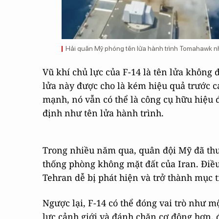
Hải quân Mỹ phóng tên lửa hành trình Tomahawk n
Vũ khí chủ lực của F-14 là tên lửa không 
lửa này được cho là kém hiệu quả trước c
mạnh, nó vẫn có thể là công cụ hữu hiệu đ
định như tên lửa hành trình.
Trong nhiều năm qua, quân đội Mỹ đã thu 
thống phòng không mặt đất của Iran. Điề
Tehran dễ bị phát hiện và trở thành mục t
Ngược lại, F-14 có thể đóng vai trò như m
lực cảnh giới và đánh chặn cơ động hơn, 