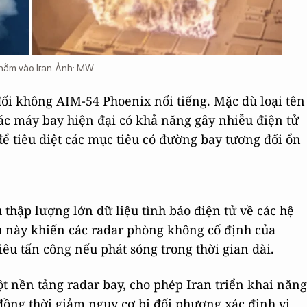
hằm vào Iran. Ảnh: MW.
đối không AIM-54 Phoenix nổi tiếng. Mặc dù loại tên
ác máy bay hiện đại có khả năng gây nhiễu điện tử
ể tiêu diệt các mục tiêu có đường bay tương đối ổn
thập lượng lớn dữ liệu tình báo điện tử về các hệ
u này khiến các radar phòng không cố định của
iêu tấn công nếu phát sóng trong thời gian dài.
ột nền tảng radar bay, cho phép Iran triển khai năng
đồng thời giảm nguy cơ bị đối phương xác định vị