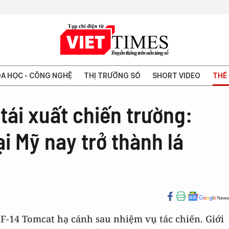
A HỌC - CÔNG NGHỆ
THỊ TRƯỜNG SỐ
SHORT VIDEO
THẾ 
tái xuất chiến trường:
i Mỹ nay trở thành lá
 F-14 Tomcat hạ cánh sau nhiệm vụ tác chiến. Giới