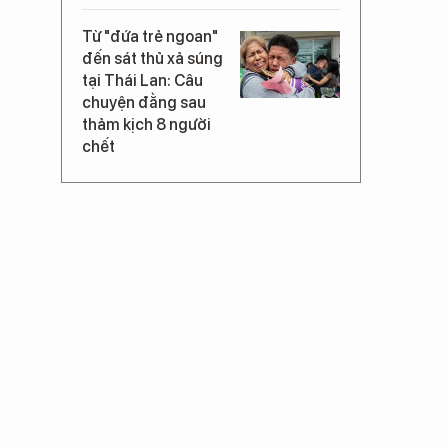
Từ "đứa trẻ ngoan"
đến sát thủ xả súng
tại Thái Lan: Câu
chuyện đằng sau
thảm kịch 8 người
chết