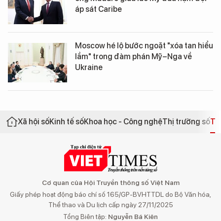
áp sát Caribe
Moscow hé lộ bước ngoặt "xóa tan hiểu
lầm" trong đàm phán Mỹ–Nga về
Ukraine
Xã hội số
Kinh tế số
Khoa học - Công nghệ
Thị trường số
Th
Cơ quan của Hội Truyền thông số Việt Nam
Giấy phép hoạt động báo chí số 165/GP-BVHTTDL do Bộ Văn hóa,
Thể thao và Du lịch cấp ngày 27/11/2025
Tổng Biên tập:
Nguyễn Bá Kiên