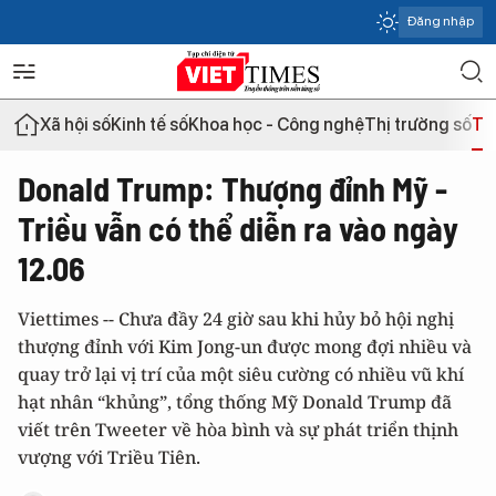
Đăng nhập
Xã hội số
Kinh tế số
Khoa học - Công nghệ
Thị trường số
Th
Donald Trump: Thượng đỉnh Mỹ -
Triều vẫn có thể diễn ra vào ngày
12.06
Viettimes -- Chưa đầy 24 giờ sau khi hủy bỏ hội nghị
thượng đỉnh với Kim Jong-un được mong đợi nhiều và
quay trở lại vị trí của một siêu cường có nhiều vũ khí
hạt nhân “khủng”, tổng thống Mỹ Donald Trump đã
viết trên Tweeter về hòa bình và sự phát triển thịnh
vượng với Triều Tiên.