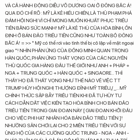
VÀ CẢ HÀNH ĐỘNG DIỄU VÕ DƯƠNG OAI Ở ĐÔNG BẮC Á!
QUA ĐÓ CHỈ RÕ : MỸ LÀ KẺ HIẾU CHIẾN, LÀ THỦ PHẠM PHÁ
ĐÁM HỘI NGHỊ VÌ CHỈ MONG MUỐN KHUẤT PHỤC TRIỀU
TIÊN BẰNG SỨC MẠNH! MỸ LÀ KẺ THÙ CỦA HÒA BÌNH, ỔN
ĐỊNH Ở BÁN ĐẢO TRIỀU TIÊN CŨNG NHƯ TOÀN BỘ ĐÔNG
BẮC Á! = >> " Mỹ có thể rơi vào tình thế bị cô lập về mặt ngoại
giao "! NHÌN PHẢN ỨNG CỦA ĐỒNG MINH QUAN TRỌNG
HÀN QUỐC, PHẢN ỨNG THẤT VỌNG CỦA CÁC NGUYÊN
THỦ QUỐC GIA HÀNG ĐẦU THẾ GIỚI NHƯ ANH + PHÁP +
NGA + TRUNG QUỐC + HÀN QUỐC + SINGAORE... THÌ
THẤY HỌ ĐÃ THẤT VỌNG NHƯ THẾ NÀO VỀ VIỆC TT
TRUMP HỦY HỘI NGHỊ THƯỢNG ĐỈNH MỸ TRIỀU,/ _... MỸ
CHÍNH THỨC SẬP BẪY TRIỀU TIÊN KHI ĐÃ TỰ HỦY TƯ
CÁCH DẪN DẮT VIỆC KIẾN TẠO HÒA BÌNH CHO BÁN ĐẢO
TRIỀU TIÊN TRONG GIAI ĐOẠN NÀY [ GIAI ĐOẠN KHỞI ĐẦU
CHO VIỆC PHI HẠT NHÂN HÓA BÁN ĐẢO TRIỀU TIÊN ]!
NHƯỜNG SÂN CHƠI LẠI CHO 2 MIỀN TRIỀU TIÊN VỚI SỰ
ỦNG HỘ CỦA CÁC CƯỜNG QUỐC TRUNG - NGA - ANH -