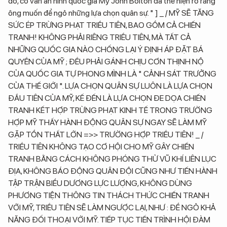
đó, cố vấn an ninh quốc gia Mỹ John Bolton đã thể hiện rõ rằng
ông muốn để ngỏ những lựa chọn quân sự. " ] _ / MỸ SẼ TĂNG
SỨC ÉP TRỪNG PHẠT TRIỀU TIÊN, BAO GỒM CẢ CHIẾN
TRANH! KHÔNG PHẢI RIÊNG TRIỀU TIÊN, MÀ TẤT CẢ
NHỮNG QUỐC GIA NÀO CHỐNG LẠI Ý ĐỊNH ÁP ĐẶT BÁ
QUYỀN CỦA MỸ ; ĐỀU PHẢI GÁNH CHỊU CƠN THỊNH NỘ
CỦA QUỐC GIA TỰ PHONG MÌNH LÀ " CẢNH SÁT TRƯỞNG
CỦA THẾ GIỚI ". LỰA CHỌN QUÂN SỰ LUÔN LÀ LỰA CHỌN
ĐẦU TIÊN CỦA MỸ, KẾ ĐẾN LÀ LỰA CHỌN ĐE DỌA CHIẾN
TRANH KẾT HỢP TRỪNG PHẠT KINH TẾ TRONG TRƯỜNG
HỢP MỸ THẤY HÀNH ĐỘNG QUÂN SỰ NGAY SẼ LÀM MỸ
GẶP TỔN THẤT LỚN =>> TRƯỜNG HỢP TRIỀU TIÊN! _ /
TRIỀU TIÊN KHÔNG TẠO CƠ HỘI CHO MỸ GÂY CHIẾN
TRANH BẰNG CÁCH KHÔNG PHÓNG THỬ VŨ KHÍ LIÊN LỤC
ĐỊA, KHÔNG BÁO ĐỘNG QUÂN ĐỘI CŨNG NHƯ TIẾN HÀNH
TẬP TRẬN BIỂU DƯƠNG LỰC LƯỢNG, KHÔNG DÙNG
PHƯƠNG TIỆN THÔNG TIN THÁCH THỨC CHIẾN TRANH
VỚI MỸ, TRIỀU TIÊN SẼ LÀM NGƯỢC LẠI, NHƯ : ĐỂ NGỎ KHẢ
NĂNG ĐỐI THOẠI VỚI MỸ. TIẾP TỤC TIẾN TRÌNH HỘI ĐÀM