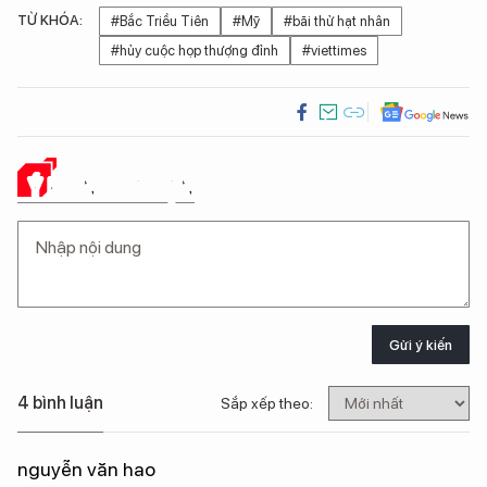
TỪ KHÓA:
#Bắc Triều Tiên
#Mỹ
#bãi thử hạt nhân
#hủy cuộc họp thượng đỉnh
#viettimes
Ý KIẾN CỦA BẠN
Gửi ý kiến
4 bình luận
Sắp xếp theo:
nguyễn văn hao