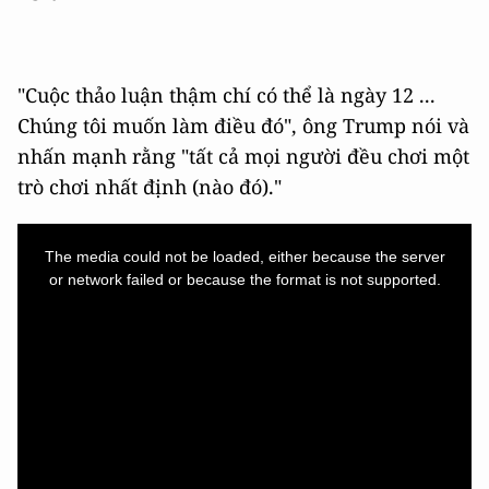
"Cuộc thảo luận thậm chí có thể là ngày 12 ...
Chúng tôi muốn làm điều đó", ông Trump nói và
nhấn mạnh rằng "tất cả mọi người đều chơi một
trò chơi nhất định (nào đó)."
This
is
a
The media could not be loaded, either because the server
modal
window.
or network failed or because the format is not supported.