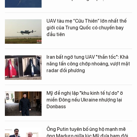
UAV tàu mẹ “Cửu Thiên” lớn nhất thế
giới của Trung Quốc có chuyến bay
đầu tiên
Iran bất ngờ tung UAV "thần tốc": Khả
năng tấn công chớp nhoáng, vượt mặt
radar đối phương
Mỹ đề nghị lập "khu kinh tế tự do" ở
miền Đông nếu Ukraine nhượng lại
Donbass
Ông Putin tuyên bố ủng hộ mạnh mẽ
ông Maduro giữa lúc Mỹ đưa hạm đội