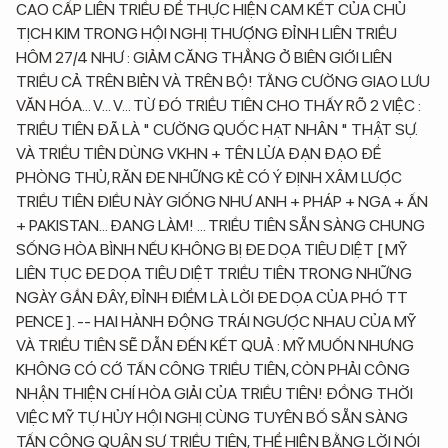
CAO CẤP LIÊN TRIỀU ĐỂ THỰC HIỆN CAM KẾT CỦA CHỦ
TỊCH KIM TRONG HỘI NGHỊ THƯỢNG ĐỈNH LIÊN TRIỀU
HÔM 27/4 NHƯ : GIẢM CĂNG THẲNG Ở BIÊN GIỚI LIÊN
TRIỀU CẢ TRÊN BIẺN VÀ TRÊN BỘ! TẰNG CƯỜNG GIAO LƯU
VĂN HÓA... V... V... TỪ ĐÓ TRIỀU TIÊN CHO THẤY RÕ 2 VIỆC :
TRIỀU TIÊN ĐÃ LÀ " CƯỜNG QUỐC HẠT NHÂN " THẬT SỰ.
VÀ TRIỀU TIÊN DÙNG VKHN + TÊN LỬA ĐẠN ĐẠO ĐỂ
PHÒNG THỦ, RĂN ĐE NHỮNG KẺ CÓ Ý ĐỊNH XÂM LƯỢC
TRIỀU TIÊN ĐIỀU NÀY GIỐNG NHƯ ANH + PHÁP + NGA + ẤN
+ PAKISTAN... ĐANG LÀM! ... TRIỀU TIÊN SẴN SÀNG CHUNG
SỐNG HÒA BÌNH NẾU KHÔNG BỊ ĐE DỌA TIÊU DIỆT [ MỸ
LIÊN TỤC ĐE DỌA TIÊU DIỆT TRIỀU TIÊN TRONG NHỮNG
NGÀY GẦN ĐÂY, ĐỈNH ĐIỂM LÀ LỜI ĐE DỌA CỦA PHÓ TT
PENCE ]. -- HAI HÀNH ĐỘNG TRÁI NGƯỢC NHAU CỦA MỸ
VÀ TRIỀU TIÊN SẼ DẪN ĐẾN KẾT QUẢ : MỸ MUỐN NHƯNG
KHÔNG CÓ CỚ TẤN CÔNG TRIỀU TIÊN, CÒN PHẢI CÔNG
NHẬN THIỆN CHÍ HÒA GIẢI CỦA TRIỀU TIÊN! ĐỒNG THỜI
VIỆC MỸ TỰ HỦY HỘI NGHỊ CÙNG TUYÊN BỐ SẴN SÀNG
TẤN CÔNG QUÂN SỰ TRIỀU TIÊN, THỂ HIỆN BẰNG LỜI NÓI