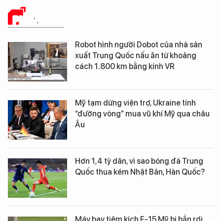
PHÂN TÍCH
Robot hình người Dobot của nhà sản
xuất Trung Quốc nấu ăn từ khoảng
cách 1.800 km bằng kính VR
Mỹ tạm dừng viện trợ, Ukraine tính
“đường vòng” mua vũ khí Mỹ qua châu
Âu
Hơn 1,4 tỷ dân, vì sao bóng đá Trung
Quốc thua kém Nhật Bản, Hàn Quốc?
Máy bay tiêm kích F-15 Mỹ bị bắn rơi,