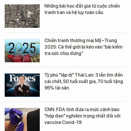
Những bài học đắt giá từ cuộc chiến
tranh Iran và hệ lụy toàn cầu
Chiến tranh thương mại Mỹ–Trung
2025: Cả thế giới bị kéo vào “bài kiểm
tra sức chịu đựng”
Tỷ phú "lập dị" Thái Lan: 3 lần tìm đến
cái chết, 50 tuổi xuất gia, 70 tuổi tặng
95% tài sản
CNN: FDA tính đưa ra mức cảnh báo
"hộp đen" nghiêm trọng nhất đối với
vaccine Covid-19