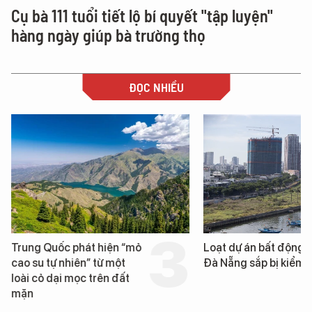
Cụ bà 111 tuổi tiết lộ bí quyết "tập luyện"
hàng ngày giúp bà trường thọ
ĐỌC NHIỀU
Trung Quốc phát hiện “mỏ
Loạt dự án bất động 
cao su tự nhiên” từ một
Đà Nẵng sắp bị kiểm t
loài cỏ dại mọc trên đất
mặn