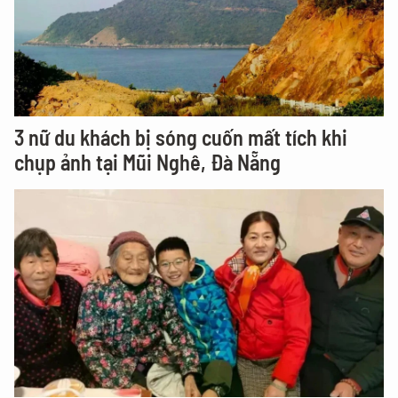
3 nữ du khách bị sóng cuốn mất tích khi
chụp ảnh tại Mũi Nghê, Đà Nẵng