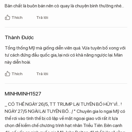
Bản chất là buôn bán nên cò quay là chuyện bình thường nhé...
Thích
Trả lời
Thành Được
Tổng thống Mỹ mà giống diễn viên quá. Vừa tuyên bố xong với
tư cách đứng đầu quốc gia, lại nói có khả năng ngược lại. Màn
này diễn hoài.
Thích
Trả lời
MINHMINH1527
_ CÓ THỂ NGÀY 26/5, TT TRUMP LẠI TUYÊN BỐ HỦY VÌ... !
NGÀY 27/5 NGÀI LẠI TUYÊN BỐ... / " Chuyên gia lo ngại Mỹ có
thể rơi vào tình thế bị cô lập về mặt ngoại giao với rất ít lựa
chọn để kiềm chế chương trình hạt nhân Triều Tiên. Bên cạnh