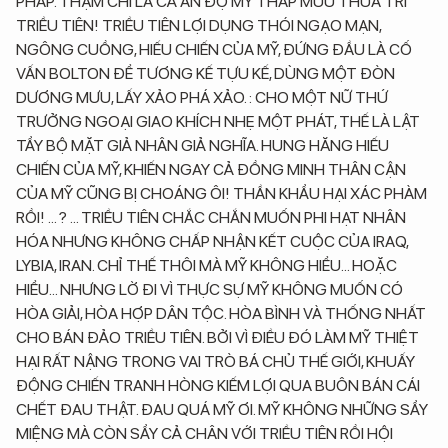
PHÁP. THẬM CHÍ LÀ CẢ ẤN ĐỘ MỸ THẤP MƯU THUA TRÍ
TRIỀU TIÊN! TRIỀU TIÊN LỢI DỤNG THÓI NGẠO MẠN,
NGÔNG CUỒNG, HIẾU CHIẾN CỦA MỸ, ĐỨNG ĐẦU LÀ CỐ
VẤN BOLTON ĐỂ TƯƠNG KẾ TỰU KẾ, DÙNG MỘT ĐÒN
DƯƠNG MƯU, LẤY XẢO PHÁ XẢO. : CHO MỘT NỮ THỨ
TRƯỞNG NGOẠI GIAO KHÍCH NHẸ MỘT PHÁT, THẾ LÀ LẬT
TẨY BỘ MẶT GIẢ NHÂN GIẢ NGHĨA. HUNG HĂNG HIẾU
CHIẾN CỦA MỸ, KHIẾN NGAY CẢ ĐỒNG MINH THÂN CẬN
CỦA MỸ CŨNG BỊ CHOÁNG ÔI! THẦN KHẨU HẠI XÁC PHÀM
RỒI! ... ? ... TRIỀU TIÊN CHẮC CHẮN MUỐN PHI HẠT NHÂN
HÓA NHƯNG KHÔNG CHẤP NHẬN KẾT CUỘC CỦA IRAQ,
LYBIA, IRAN. CHỈ THẾ THÔI MÀ MỸ KHÔNG HIỂU... HOẶC
HIỂU... NHƯNG LỜ ĐI VÌ THỰC SỰ MỸ KHÔNG MUỐN CÓ
HÒA GIẢI, HÒA HỢP DÂN TỘC. HÒA BÌNH VÀ THỐNG NHẤT
CHO BÁN ĐẢO TRIỀU TIÊN. BỞI VÌ ĐIỀU ĐÓ LÀM MỸ THIỆT
HẠI RẤT NẬNG TRONG VAI TRÒ BÁ CHỦ THẾ GIỚI, KHUẤY
ĐỘNG CHIẾN TRANH HÒNG KIẾM LỢI QUA BUÔN BÁN CÁI
CHẾT ĐAU THẬT. ĐAU QUÁ MỸ ƠI. MỸ KHÔNG NHỮNG SẨY
MIỆNG MÀ CÒN SẨY CẢ CHÂN VỚI TRIỀU TIÊN RỒI HỘI