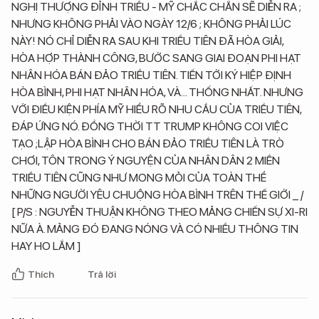
NGHỊ THƯỢNG ĐỈNH TRIỀU - MỸ CHẮC CHẮN SẼ DIỄN RA ;
NHƯNG KHÔNG PHẢI VÀO NGÀY 12/6 ; KHÔNG PHẢI LÚC
NÀY! NÓ CHỈ DIỄN RA SAU KHI TRIỀU TIÊN ĐÃ HÒA GIẢI,
HÒA HỢP THÀNH CÔNG, BƯỚC SANG GIAI ĐOẠN PHI HẠT
NHÂN HÓA BÁN ĐẢO TRIỀU TIÊN. TIẾN TỚI KÝ HIỆP ĐỊNH
HÒA BÌNH, PHI HẠT NHÂN HÓA, VÀ... THỐNG NHẤT. NHƯNG
VỚI ĐIỀU KIỆN PHÍA MỸ HIỂU RÕ NHU CẦU CỦA TRIỀU TIÊN,
ĐÁP ỨNG NÓ. ĐỒNG THỜI TT TRUMP KHÔNG COI VIỆC
TẠO ;LẬP HÒA BÌNH CHO BÁN ĐẢO TRIỀU TIÊN LÀ TRÒ
CHƠI, TÔN TRONG Ý NGUYỆN CỦA NHÂN DÂN 2 MIỀN
TRIỀU TIÊN CŨNG NHƯ MONG MỎI CỦA TOÀN THỂ
NHỮNG NGƯỜI YÊU CHUỘNG HÒA BÌNH TRÊN THẾ GIỚI _ /
[ P/S : NGUYỄN THUẬN KHÔNG THEO MẢNG CHIẾN SỰ XI-RI
NỮA À. MẢNG ĐÓ ĐANG NÓNG VÀ CÓ NHIỀU THÔNG TIN
HAY HO LẮM ]
Thích
Trả lời