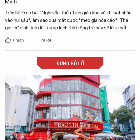
Minh
Trên NLĐ có bài "Nghi vấn Triều Tiên giấu kho vũ khí hạt nhân
vào núi sâu", làm sao qua mặt được "mèo già hóa cáo"! Thế
giới cứ bình tĩnh để Trump kích thích ông trẻ này sẽ lộ ra hết.
Thích
Trả lời
ĐỪNG BỎ LỠ