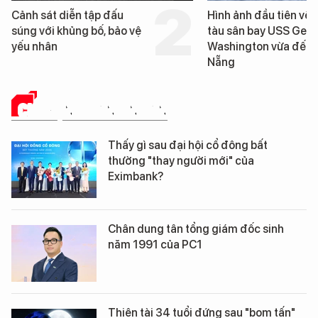
Hình ảnh đầu tiên về siêu
Cận cảnh chiến hạm
tàu sân bay USS George
tống tàu sân bay U
Washington vừa đến Đà
George Washington
Nẵng
Đà Nẵng
CHUYỆN DOANH NHÂN
Thấy gì sau đại hội cổ đông bất
thường "thay người mới" của
Eximbank?
Chân dung tân tổng giám đốc sinh
năm 1991 của PC1
Thiên tài 34 tuổi đứng sau "bom tấn"