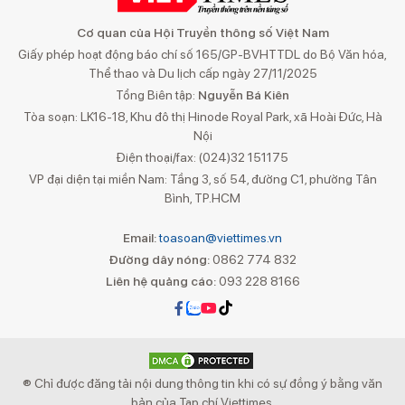
Cơ quan của Hội Truyền thông số Việt Nam
Giấy phép hoạt động báo chí số 165/GP-BVHTTDL do Bộ Văn hóa,
Thể thao và Du lịch cấp ngày 27/11/2025
Tổng Biên tập:
Nguyễn Bá Kiên
Tòa soạn: LK16-18, Khu đô thị Hinode Royal Park, xã Hoài Đức, Hà
Nội
Điện thoại/fax: (024)32 151175
VP đại diện tại miền Nam: Tầng 3, số 54, đường C1, phường Tân
Bình, TP.HCM
Email:
toasoan@viettimes.vn
Đường dây nóng:
0862 774 832
Liên hệ quảng cáo:
093 228 8166
® Chỉ được đăng tải nội dung thông tin khi có sự đồng ý bằng văn
bản của Tạp chí Viettimes.