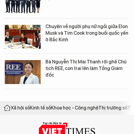
Chuyện về người phụ nữ ngồi giữa Elon
Musk và Tim Cook trong buổi quốc yến
ở Bắc Kinh
Bà Nguyễn Thị Mai Thanh rời ghế Chủ
tịch REE, con trai lên làm Tổng Giám
đốc
Xã hội số
Kinh tế số
Khoa học - Công nghệ
Thị trường số
Th