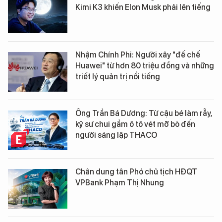
Kimi K3 khiến Elon Musk phải lên tiếng
Nhậm Chính Phi: Người xây "đế chế
Huawei" từ hơn 80 triệu đồng và những
triết lý quản trị nổi tiếng
Ông Trần Bá Dương: Từ cậu bé làm rẫy,
kỹ sư chui gầm ô tô vét mỡ bò đến
người sáng lập THACO
Chân dung tân Phó chủ tịch HĐQT
VPBank Phạm Thị Nhung