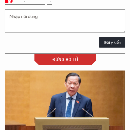
Ý KIẾN CỦA BẠN
Gửi ý kiến
ĐỪNG BỎ LỠ