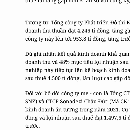
thuế lại tăng gấp hơn 5 lần so với cùng kỳ,
Tương tự, Tổng công ty Phát triển Đô thị
doanh thu thuần đạt 4.246 tỉ đồng, tăng g
công ty này lên tới 953,8 tỉ đồng, tăng t
Dù ghi nhận kết quả kinh doanh khả qua
doanh thu và 48% mục tiêu lợi nhuận sau
nghiệp này tiếp tục lên kế hoạch kinh doa
sau thuế 4.500 tỉ đồng, lần lượt cao gấp đ
Đối với bộ đôi công ty mẹ - con là Tổng C
SNZ) và CTCP Sonadezi Châu Đức (Mã CK: 
kinh doanh ấn tượng trong năm 2021. Cụ t
đồng và lợi nhuận sau thuế đạt 1.497,6 tỉ
trước.