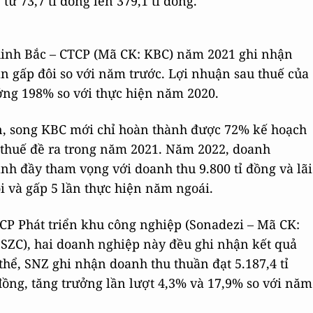
 từ 73,7 tỉ đồng lên 379,1 tỉ đồng.
 Kinh Bắc – CTCP (Mã CK: KBC) năm 2021 ghi nhận
ần gấp đôi so với năm trước. Lợi nhuận sau thuế của
rưởng 198% so với thực hiện năm 2020.
n, song KBC mới chỉ hoàn thành được 72% kế hoạch
 thuế đề ra trong năm 2021. Năm 2022, doanh
nh đầy tham vọng với doanh thu 9.800 tỉ đồng và lãi
ôi và gấp 5 lần thực hiện năm ngoái.
TCP Phát triển khu công nghiệp (Sonadezi – Mã CK:
SZC), hai doanh nghiệp này đều ghi nhận kết quả
hể, SNZ ghi nhận doanh thu thuần đạt 5.187,4 tỉ
 đồng, tăng trưởng lần lượt 4,3% và 17,9% so với năm