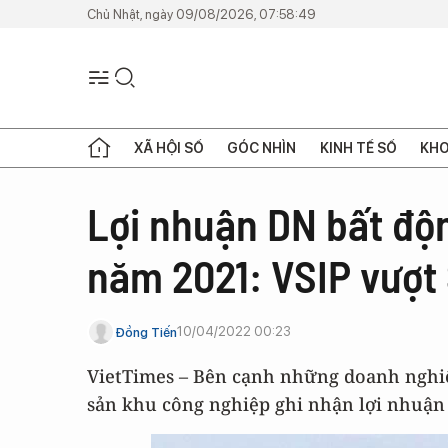
Chủ Nhật, ngày 09/08/2026, 07:58:49
XÃ HỘI SỐ
GÓC NHÌN
KINH TẾ SỐ
KHO
Lợi nhuận DN bất độ
năm 2021: VSIP vượt
10/04/2022 00:23
Đồng Tiến
VietTimes – Bên cạnh những doanh nghiệp
sản khu công nghiệp ghi nhận lợi nhuận