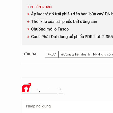
TIN LIÊN QUAN
Áp lực trả nợ trái phiếu đến hạn ‘bủa vây’ DN
Thời khó của trái phiếu bất động sản
Chương mới ở Tasco
Cách Phát Đạt dùng cổ phiếu PDR ‘hút’ 2.355 
TỪ KHÓA:
#KBC
#Công ty liên doanh TNHH Khu côn
Ý KIẾN CỦA BẠN