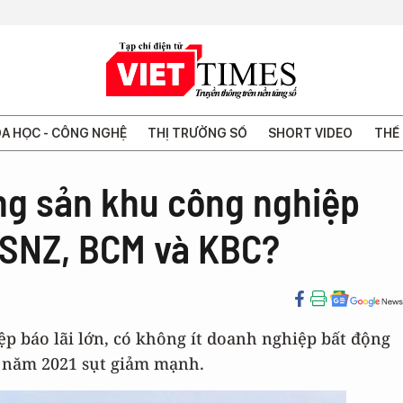
A HỌC - CÔNG NGHỆ
THỊ TRƯỜNG SỐ
SHORT VIDEO
THẾ 
ng sản khu công nghiệp
 SNZ, BCM và KBC?
 báo lãi lớn, có không ít doanh nghiệp bất động
 năm 2021 sụt giảm mạnh.