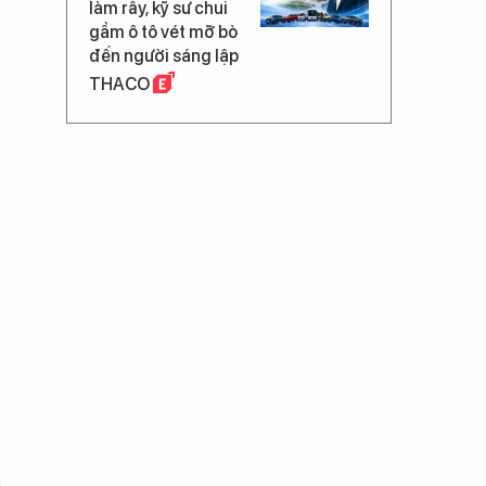
làm rẫy, kỹ sư chui
gầm ô tô vét mỡ bò
đến người sáng lập
THACO
,