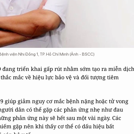
Bệnh viện Nhi Đồng 1, TP. Hồ Chí Minh (Ảnh - BSCC)
 đang triển khai gấp rút nhằm sớm tạo ra miễn dịc
hắc mắc về hiệu lực bảo vệ và đối tượng tiêm
19 giúp giảm nguy cơ mắc bệnh nặng hoặc tử vong
 người dân có thể gặp các phản ứng nhẹ như đau
hững phản ứng này sẽ hết sau một vài ngày. Các
iếm gặp nên khi thấy cơ thể có dấu hiệu bất