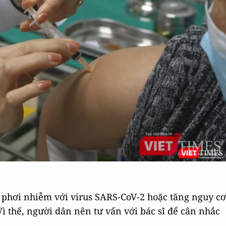
 phơi nhiễm với virus SARS-CoV-2 hoặc tăng nguy cơ
 thế, người dân nên tư vấn với bác sĩ để cân nhắc