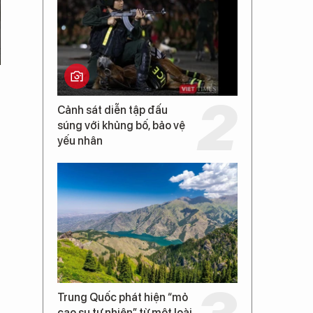
Cảnh sát diễn tập đấu
súng với khủng bố, bảo vệ
yếu nhân
Trung Quốc phát hiện “mỏ
cao su tự nhiên” từ một loài