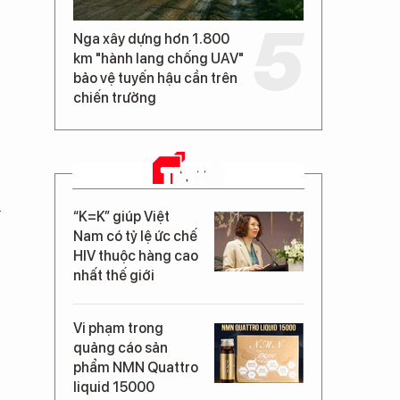
Nga xây dựng hơn 1.800
km "hành lang chống UAV"
bảo vệ tuyến hậu cần trên
chiến trường
TIN MỚI
h
“K=K” giúp Việt
Nam có tỷ lệ ức chế
HIV thuộc hàng cao
nhất thế giới
Vi phạm trong
quảng cáo sản
phẩm NMN Quattro
liquid 15000