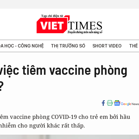
A HỌC - CÔNG NGHỆ
THỊ TRƯỜNG SỐ
SHORT VIDEO
THẾ 
 việc tiêm vaccine phòng
?
iêm vaccine phòng COVID-19 cho trẻ em bởi hầu
nhiễm cho người khác rất thấp.