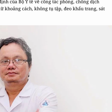
định của Bộ Y tế về công tác phòng, chống dịch
ữ khoảng cách, không tụ tập, đeo khẩu trang, sát