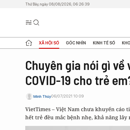
Thứ Bảy, ngày 08/08/2026, 06:26:39
XÃ HỘI SỐ
GÓC NHÌN
KINH TẾ SỐ
KHO
Chuyên gia nói gì về
COVID-19 cho trẻ em
06/07/2021 10:09
Minh Thúy
VietTimes – Việt Nam chưa khuyến cáo t
hết trẻ đều mắc bệnh nhẹ, khả năng lây 