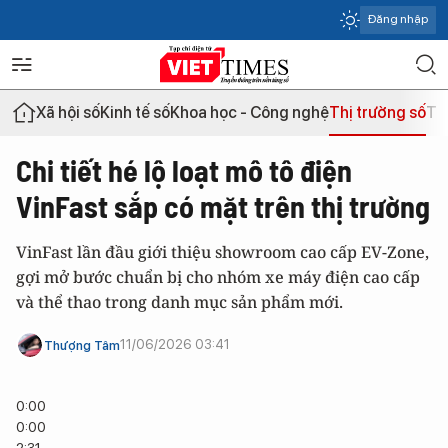
Đăng nhập
Xã hội số
Kinh tế số
Khoa học - Công nghệ
Thị trường số
Th
Chi tiết hé lộ loạt mô tô điện
VinFast sắp có mặt trên thị trường
VinFast lần đầu giới thiệu showroom cao cấp EV-Zone,
gợi mở bước chuẩn bị cho nhóm xe máy điện cao cấp
và thể thao trong danh mục sản phẩm mới.
11/06/2026 03:41
Thượng Tâm
0:00
0:00