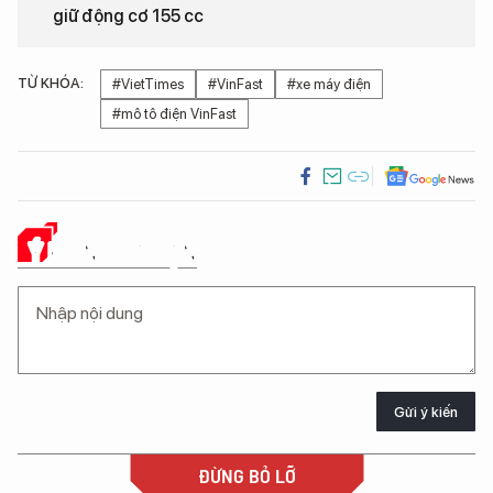
giữ động cơ 155 cc
TỪ KHÓA:
#VietTimes
#VinFast
#xe máy điện
#mô tô điện VinFast
Ý KIẾN CỦA BẠN
Gửi ý kiến
ĐỪNG BỎ LỠ