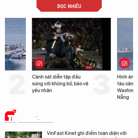
ĐỌC NHIỀU
Cảnh sát diễn tập đấu
Hình ảnh đầu tiên về 
súng với khủng bố, bảo vệ
tàu sân bay USS Geo
yếu nhân
Washington vừa đến 
Nẵng
THỊ TRƯỜNG SỐ
VinFast Kinet ghi điểm toàn diện với