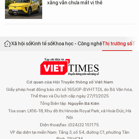
xăng vẫn chưa mất vị thế
Xã hội số
Kinh tế số
Khoa học - Công nghệ
Thị trường số
Th
Cơ quan của Hội Truyền thông số Việt Nam
Giấy phép hoạt động báo chí số 165/GP-BVHTTDL do Bộ Văn hóa,
Thể thao và Du lịch cấp ngày 27/11/2025
Tổng Biên tập:
Nguyễn Bá Kiên
Tòa soạn: LK16-18, Khu đô thị Hinode Royal Park, xã Hoài Đức, Hà
Nội
Điện thoại/fax: (024)32 151175
VP đại diện tại miền Nam: Tầng 3, số 54, đường C1, phường Tân
Bình, TP.HCM