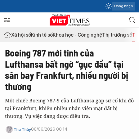
Đăng nhập
Xã hội số
Kinh tế số
Khoa học - Công nghệ
Thị trường số
Th
Boeing 787 mới tinh của
Lufthansa bất ngờ “gục đầu” tại
sân bay Frankfurt, nhiều người bị
thương
Một chiếc Boeing 787-9 của Lufthansa gặp sự cố khi đỗ
tại Frankfurt, khiến nhiều nhân viên mặt đất bị
thương. Vụ việc đang được điều tra.
06/06/2026 00:14
Thu Thủy