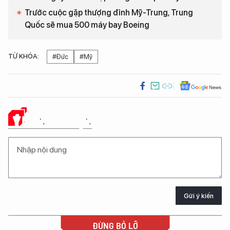
Trước cuộc gặp thượng đỉnh Mỹ-Trung, Trung
Quốc sẽ mua 500 máy bay Boeing
TỪ KHÓA:
#Đức
#Mỹ
Ý KIẾN CỦA BẠN
Gửi ý kiến
ĐỪNG BỎ LỠ