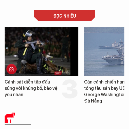
ĐỌC NHIỀU
Cảnh sát diễn tập đấu
Cận cảnh chiến hạm 
súng với khủng bố, bảo vệ
tống tàu sân bay USS
yếu nhân
George Washington 
Đà Nẵng
THẾ GIỚI