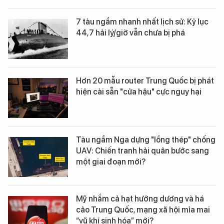
7 tàu ngầm nhanh nhất lịch sử: Kỷ lục
44,7 hải lý/giờ vẫn chưa bị phá
Hơn 20 mẫu router Trung Quốc bị phát
hiện cài sẵn "cửa hậu" cực nguy hại
Tàu ngầm Nga dựng "lồng thép" chống
UAV: Chiến tranh hải quân bước sang
một giai đoạn mới?
Mỹ nhắm cả hạt hướng dương và há
cảo Trung Quốc, mạng xã hội mỉa mai
“vũ khí sinh hóa” mới?