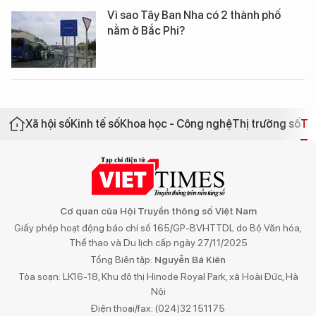
Vì sao Tây Ban Nha có 2 thành phố
nằm ở Bắc Phi?
Xã hội số
Kinh tế số
Khoa học - Công nghệ
Thị trường số
Th
Cơ quan của Hội Truyền thông số Việt Nam
Giấy phép hoạt động báo chí số 165/GP-BVHTTDL do Bộ Văn hóa,
Thể thao và Du lịch cấp ngày 27/11/2025
Tổng Biên tập:
Nguyễn Bá Kiên
Tòa soạn: LK16-18, Khu đô thị Hinode Royal Park, xã Hoài Đức, Hà
Nội
Điện thoại/fax: (024)32 151175