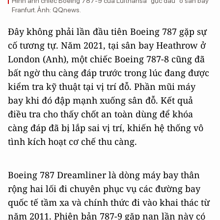
Hình ảnh chiếc Boeing 787-9 của Lufthansa "gục đầu" ở sân bay
Franfurt. Ảnh: QQnews.
Đây không phải lần đầu tiên Boeing 787 gặp sự
cố tương tự. Năm 2021, tại sân bay Heathrow ở
London (Anh), một chiếc Boeing 787-8 cũng đã
bất ngờ thu càng đáp trước trong lúc đang được
kiểm tra kỹ thuật tại vị trí đỗ. Phần mũi máy
bay khi đó đập mạnh xuống sân đỗ. Kết quả
điều tra cho thấy chốt an toàn dùng để khóa
càng đáp đã bị lắp sai vị trí, khiến hệ thống vô
tình kích hoạt cơ chế thu càng.
Boeing 787 Dreamliner là dòng máy bay thân
rộng hai lối đi chuyên phục vụ các đường bay
quốc tế tầm xa và chính thức đi vào khai thác từ
năm 2011. Phiên bản 787-9 gặp nạn lần này có