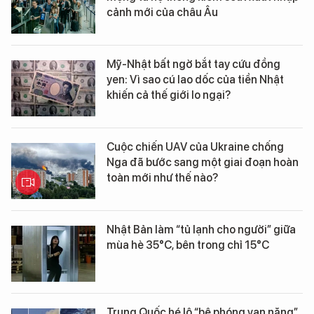
cảnh mới của châu Âu
Mỹ-Nhật bất ngờ bắt tay cứu đồng
yen: Vì sao cú lao dốc của tiền Nhật
khiến cả thế giới lo ngại?
Cuộc chiến UAV của Ukraine chống
Nga đã bước sang một giai đoạn hoàn
toàn mới như thế nào?
Nhật Bản làm “tủ lạnh cho người” giữa
mùa hè 35°C, bên trong chỉ 15°C
Trung Quốc hé lộ “bệ phóng vạn năng”