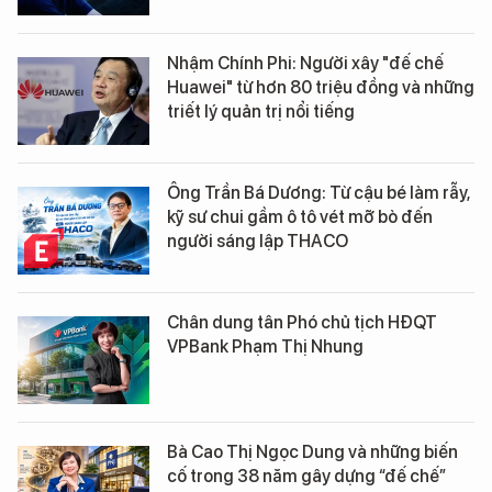
Nhậm Chính Phi: Người xây "đế chế
Huawei" từ hơn 80 triệu đồng và những
triết lý quản trị nổi tiếng
Ông Trần Bá Dương: Từ cậu bé làm rẫy,
kỹ sư chui gầm ô tô vét mỡ bò đến
người sáng lập THACO
Chân dung tân Phó chủ tịch HĐQT
VPBank Phạm Thị Nhung
Bà Cao Thị Ngọc Dung và những biến
cố trong 38 năm gây dựng “đế chế”