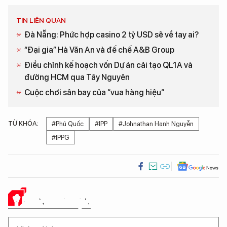
TIN LIÊN QUAN
Đà Nẵng: Phức hợp casino 2 tỷ USD sẽ về tay ai?
“Đại gia” Hà Văn An và đế chế A&B Group
Điều chỉnh kế hoạch vốn Dự án cải tạo QL1A và
đường HCM qua Tây Nguyên
Cuộc chơi sân bay của “vua hàng hiệu“
TỪ KHÓA:
#Phú Quốc
#IPP
#Johnathan Hạnh Nguyễn
#IPPG
Ý KIẾN CỦA BẠN