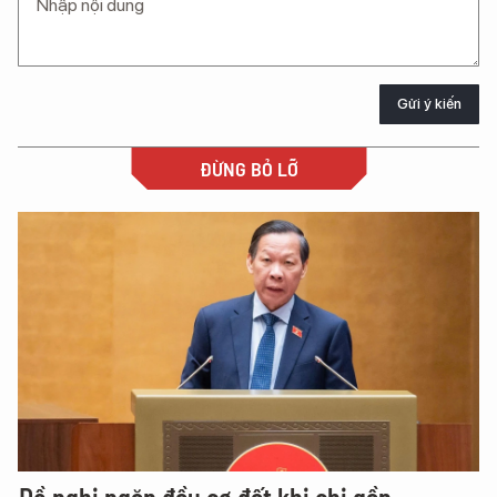
Gửi ý kiến
ĐỪNG BỎ LỠ