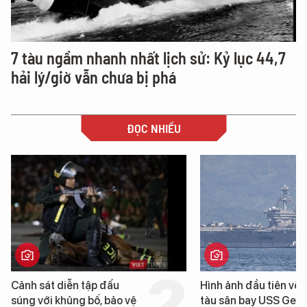
7 tàu ngầm nhanh nhất lịch sử: Kỷ lục 44,7
hải lý/giờ vẫn chưa bị phá
ĐỌC NHIỀU
Hình ảnh đầu tiên về siêu
Cận cảnh chiến hạ
tàu sân bay USS George
tống tàu sân bay 