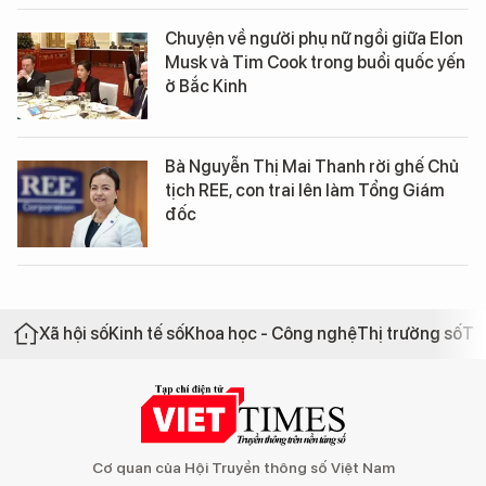
Chuyện về người phụ nữ ngồi giữa Elon
Musk và Tim Cook trong buổi quốc yến
ở Bắc Kinh
Bà Nguyễn Thị Mai Thanh rời ghế Chủ
tịch REE, con trai lên làm Tổng Giám
đốc
Xã hội số
Kinh tế số
Khoa học - Công nghệ
Thị trường số
Th
Cơ quan của Hội Truyền thông số Việt Nam