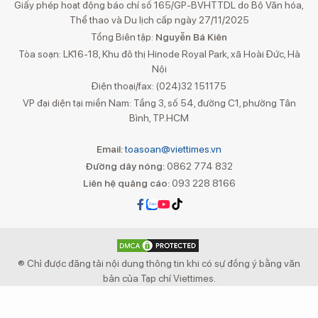
Giấy phép hoạt động báo chí số 165/GP-BVHTTDL do Bộ Văn hóa,
Thể thao và Du lịch cấp ngày 27/11/2025
Tổng Biên tập:
Nguyễn Bá Kiên
Tòa soạn: LK16-18, Khu đô thị Hinode Royal Park, xã Hoài Đức, Hà
Nội
Điện thoại/fax: (024)32 151175
VP đại diện tại miền Nam: Tầng 3, số 54, đường C1, phường Tân
Bình, TP.HCM
Email:
toasoan@viettimes.vn
Đường dây nóng:
0862 774 832
Liên hệ quảng cáo:
093 228 8166
® Chỉ được đăng tải nội dung thông tin khi có sự đồng ý bằng văn
bản của Tạp chí Viettimes.