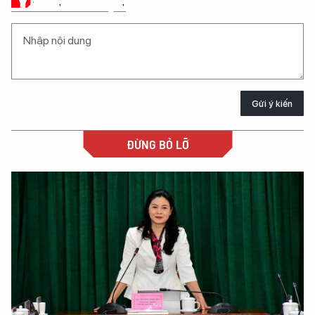
Ý KIẾN CỦA BẠN
Gửi ý kiến
ĐỪNG BỎ LỠ