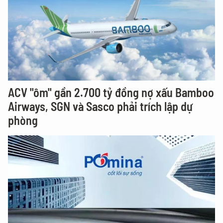
ACV "ôm" gần 2.700 tỷ đồng nợ xấu Bamboo
Airways, SGN và Sasco phải trích lập dự
phòng