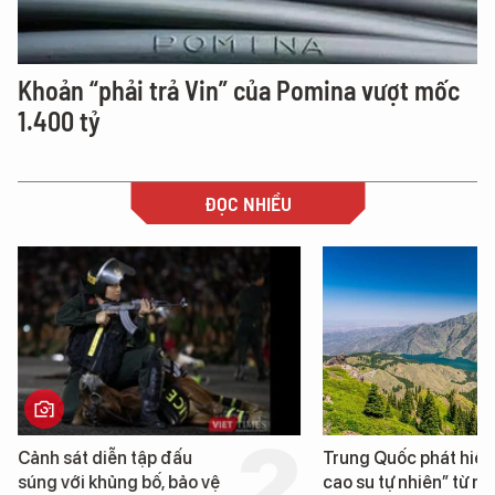
Khoản “phải trả Vin” của Pomina vượt mốc
1.400 tỷ
ĐỌC NHIỀU
Trung Quốc phát hiện “mỏ
Loạt dự án bất động 
cao su tự nhiên” từ một
Đà Nẵng sắp bị kiểm t