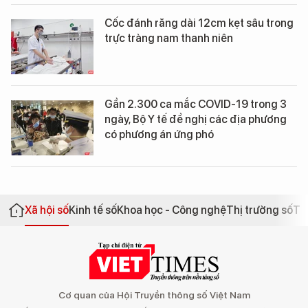
Cốc đánh răng dài 12cm kẹt sâu trong
trực tràng nam thanh niên
Gần 2.300 ca mắc COVID-19 trong 3
ngày, Bộ Y tế đề nghị các địa phương
có phương án ứng phó
Xã hội số
Kinh tế số
Khoa học - Công nghệ
Thị trường số
Th
Cơ quan của Hội Truyền thông số Việt Nam