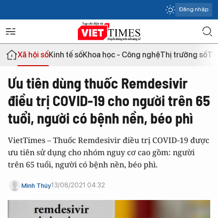
Đăng nhập
Xã hội số
Kinh tế số
Khoa học - Công nghệ
Thị trường số
Th
Ưu tiên dùng thuốc Remdesivir
điều trị COVID-19 cho người trên 65
tuổi, người có bệnh nền, béo phì
VietTimes – Thuốc Remdesivir điều trị COVID-19 được
ưu tiên sử dụng cho nhóm nguy cơ cao gồm: người
trên 65 tuổi, người có bệnh nền, béo phì.
13/08/2021 04:32
Minh Thúy