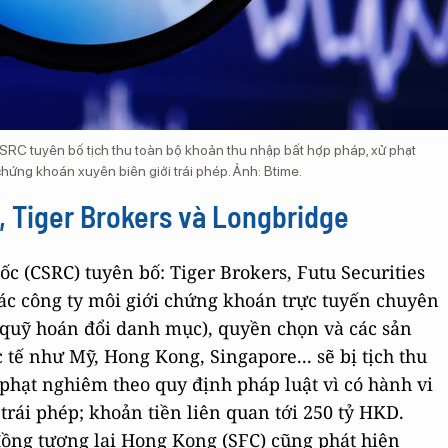
SRC tuyên bố tịch thu toàn bộ khoản thu nhập bất hợp pháp, xử phạt
hứng khoán xuyên biên giới trái phép. Ảnh: Btime.
, Tiger Brokers và Longbridge
 (CSRC) tuyên bố: Tiger Brokers, Futu Securities
các công ty môi giới chứng khoán trực tuyến chuyên
 (quỹ hoán đổi danh mục), quyền chọn và các sản
 tế như Mỹ, Hong Kong, Singapore... sẽ bị tịch thu
phạt nghiêm theo quy định pháp luật vì có hành vi
rái phép; khoản tiền liên quan tới 250 tỷ HKD.
ồng tương lai Hong Kong (SFC) cũng phát hiện