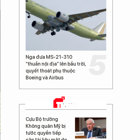
Nga đưa MS-21-310
“thuần nội địa” lên bầu trời,
quyết thoát phụ thuộc
Boeing và Airbus
TIN MỚI
Cựu Bộ trưởng
Không quân Mỹ bị
tước quyền tiếp
cận tài liệu mật do