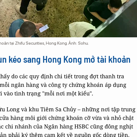
oản tại Zhifu Securities, Hong Kong. Ảnh: Sohu.
 ùn kéo sang Hong Kong mở tài khoản
hấy do các quy định chi tiết trong đợt thanh tra
 mỗi ngân hàng và công ty chứng khoán áp dụng
i vào tình trạng "mỗi nơi một kiểu".
 Cửu Long và khu Tiêm Sa Chủy – những nơi tập trung
cửa hàng môi giới chứng khoán cỡ vừa và nhỏ chật
 các chi nhánh của Ngân hàng HSBC cũng đông nghịt
oản phải ký thêm cam kết về nguồn gốc dòng tiền.