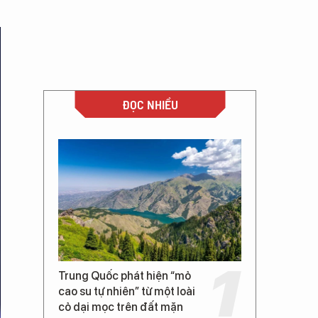
ĐỌC NHIỀU
Trung Quốc phát hiện “mỏ
cao su tự nhiên” từ một loài
cỏ dại mọc trên đất mặn