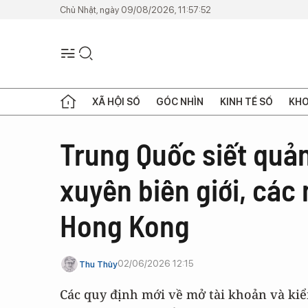
Chủ Nhật, ngày 09/08/2026, 11:57:52
XÃ HỘI SỐ
GÓC NHÌN
KINH TẾ SỐ
KHO
Trung Quốc siết quản
xuyên biên giới, các
Hong Kong
02/06/2026 12:15
Thu Thủy
Các quy định mới về mở tài khoản và kiể