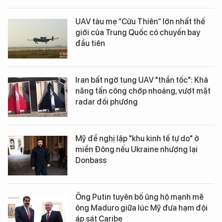
UAV tàu mẹ “Cửu Thiên” lớn nhất thế
giới của Trung Quốc có chuyến bay
đầu tiên
Iran bất ngờ tung UAV "thần tốc": Khả
năng tấn công chớp nhoáng, vượt mặt
radar đối phương
Mỹ đề nghị lập "khu kinh tế tự do" ở
miền Đông nếu Ukraine nhượng lại
Donbass
Ông Putin tuyên bố ủng hộ mạnh mẽ
ông Maduro giữa lúc Mỹ đưa hạm đội
áp sát Caribe