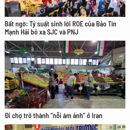
Bất ngờ: Tỷ suất sinh lời ROE của Bảo Tín
Mạnh Hải bỏ xa SJC và PNJ
Đi chợ trở thành “nỗi ám ảnh” ở Iran