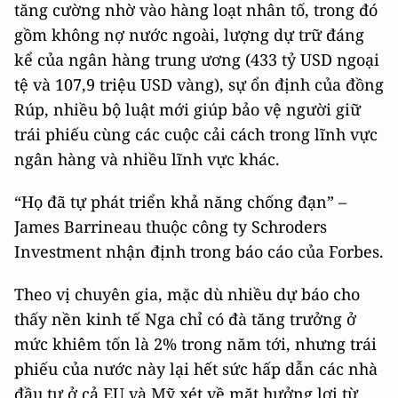
tăng cường nhờ vào hàng loạt nhân tố, trong đó
gồm không nợ nước ngoài, lượng dự trữ đáng
kể của ngân hàng trung ương (433 tỷ USD ngoại
tệ và 107,9 triệu USD vàng), sự ổn định của đồng
Rúp, nhiều bộ luật mới giúp bảo vệ người giữ
trái phiếu cùng các cuộc cải cách trong lĩnh vực
ngân hàng và nhiều lĩnh vực khác.
“Họ đã tự phát triển khả năng chống đạn” –
James Barrineau thuộc công ty Schroders
Investment nhận định trong báo cáo của Forbes.
Theo vị chuyên gia, mặc dù nhiều dự báo cho
thấy nền kinh tế Nga chỉ có đà tăng trưởng ở
mức khiêm tốn là 2% trong năm tới, nhưng trái
phiếu của nước này lại hết sức hấp dẫn các nhà
đầu tư ở cả EU và Mỹ xét về mặt hưởng lợi từ