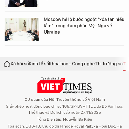
Moscow hé lộ bước ngoặt "xóa tan hiểu
lầm" trong đàm phán Mỹ–Nga về
Ukraine
Xã hội số
Kinh tế số
Khoa học - Công nghệ
Thị trường số
Th
Cơ quan của Hội Truyền thông số Việt Nam
Giấy phép hoạt động báo chí số 165/GP-BVHTTDL do Bộ Văn hóa,
Thể thao và Du lịch cấp ngày 27/11/2025
Tổng Biên tập:
Nguyễn Bá Kiên
Tòa soạn: LK16-18, Khu đô thị Hinode Royal Park, xã Hoài Đức, Hà