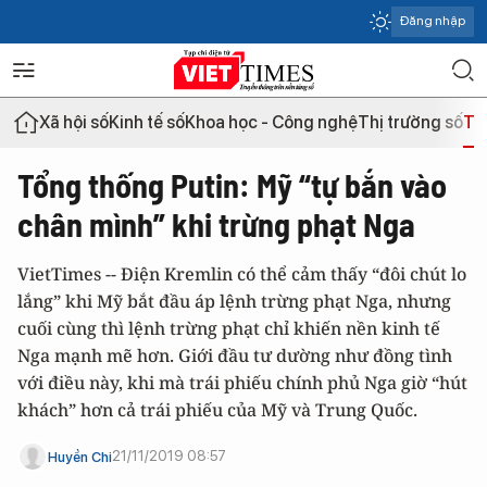
Đăng nhập
Xã hội số
Kinh tế số
Khoa học - Công nghệ
Thị trường số
Th
Tổng thống Putin: Mỹ “tự bắn vào
chân mình” khi trừng phạt Nga
VietTimes -- Điện Kremlin có thể cảm thấy “đôi chút lo
lắng” khi Mỹ bắt đầu áp lệnh trừng phạt Nga, nhưng
cuối cùng thì lệnh trừng phạt chỉ khiến nền kinh tế
Nga mạnh mẽ hơn. Giới đầu tư dường như đồng tình
với điều này, khi mà trái phiếu chính phủ Nga giờ “hút
khách” hơn cả trái phiếu của Mỹ và Trung Quốc.
21/11/2019 08:57
Huyền Chi