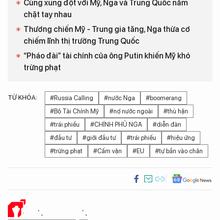
Cùng xung đột với Mỹ, Nga và Trung Quốc nắm
chặt tay nhau
Thương chiến Mỹ - Trung gia tăng, Nga thừa cơ
chiếm lĩnh thị trường Trung Quốc
“Pháo đài” tài chính của ông Putin khiến Mỹ khó
trừng phạt
TỪ KHÓA:
#Russia Calling
#nước Nga
#boomerang
#Bộ Tài Chính Mỹ
#nợ nước ngoài
#thù hận
#trái phiếu
#CHÍNH PHỦ NGA
#diễn đàn
#đầu tư
#giới đầu tư
#trái phiếu
#hiệu ứng
#trừng phạt
#Cấm vận
#EU
#tự bắn vào chân
Ý KIẾN CỦA BẠN