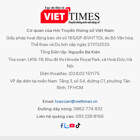
Cơ quan của Hội Truyền thông số Việt Nam
Giấy phép hoạt động báo chí số 165/GP-BVHTTDL do Bộ Văn hóa,
Thể thao và Du lịch cấp ngày 27/11/2025
Tổng Biên tập:
Nguyễn Bá Kiên
Tòa soạn: LK16-18, Khu đô thị Hinode Royal Park, xã Hoài Đức, Hà
Nội
Điện thoại/fax: (024)32 151175
VP đại diện tại miền Nam: Tầng 3, số 54, đường C1, phường Tân
Bình, TP.HCM
Email:
toasoan@viettimes.vn
Đường dây nóng:
0862 774 832
Liên hệ quảng cáo:
093 228 8166