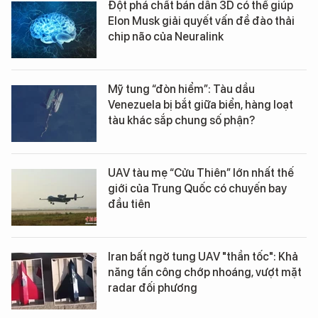
Đột phá chất bán dẫn 3D có thể giúp
Elon Musk giải quyết vấn đề đào thải
chip não của Neuralink
Mỹ tung “đòn hiểm”: Tàu dầu
Venezuela bị bắt giữa biển, hàng loạt
tàu khác sắp chung số phận?
UAV tàu mẹ “Cửu Thiên” lớn nhất thế
giới của Trung Quốc có chuyến bay
đầu tiên
Iran bất ngờ tung UAV "thần tốc": Khả
năng tấn công chớp nhoáng, vượt mặt
radar đối phương