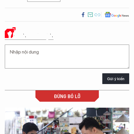
Ý KIẾN CỦA BẠN
Gửi ý kiến
ĐỪNG BỎ LỠ