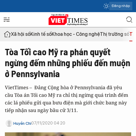
Đăng nhập
Xã hội số
Kinh tế số
Khoa học - Công nghệ
Thị trường số
Th
Tòa Tối cao Mỹ ra phán quyết
ngừng đếm những phiếu đến muộn
ở Pennsylvania
VietTimes – Đảng Cộng hòa ở Pennsylvania đã yêu
cầu Tòa án Tối cao Mỹ ra chỉ thị ngừng quá trình đếm
các lá phiếu gửi qua bưu điện mà giới chức bang này
tiếp nhận sau ngày bầu cử 3/11.
07/11/2020 04:20
Huyền Chi