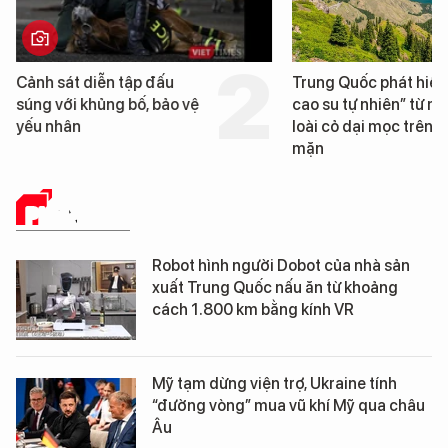
Trung Quốc phát hiện “mỏ
Loạt dự án bất động 
cao su tự nhiên” từ một
Đà Nẵng sắp bị kiểm t
loài cỏ dại mọc trên đất
mặn
PHÂN TÍCH
Robot hình người Dobot của nhà sản
xuất Trung Quốc nấu ăn từ khoảng
cách 1.800 km bằng kính VR
Mỹ tạm dừng viện trợ, Ukraine tính
“đường vòng” mua vũ khí Mỹ qua châu
Âu