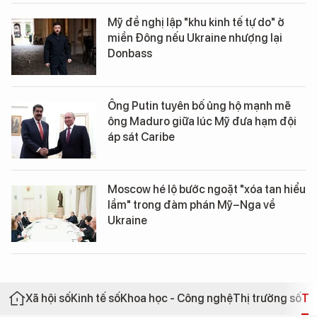
Mỹ đề nghị lập "khu kinh tế tự do" ở
miền Đông nếu Ukraine nhượng lại
Donbass
Ông Putin tuyên bố ủng hộ mạnh mẽ
ông Maduro giữa lúc Mỹ đưa hạm đội
áp sát Caribe
Moscow hé lộ bước ngoặt "xóa tan hiểu
lầm" trong đàm phán Mỹ–Nga về
Ukraine
Xã hội số
Kinh tế số
Khoa học - Công nghệ
Thị trường số
Th