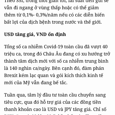
Theo SSI, trong thời gian tới, lãi suất tiền gửi sẽ
vẫn đi ngang ở vùng thấp hoặc có thể giảm
thêm từ 0,1%- 0,3%/năm nếu có các diễn biến
bất lợi của dịch bệnh trong nước và thế giới.
USD tăng giá, VND ổn định
Tổng số ca nhiễm Covid-19 toàn cầu đã vượt 40
triệu ca, trong đó Châu Âu đang có xu hướng trở
thành tâm dịch mới với số ca nhiễm trung bình
là 140 nghìn ca/ngày. Bên cạnh đó, đàm phán
Brexit kém lạc quan và gói kích thích kinh tế
mới của Mỹ vẫn đang bế tắc.
Tuần qua, tâm lý đầu tư toàn cầu chuyển sang
tiêu cực, qua đó hỗ trợ giá của các đồng tiền
thanh khoản cao là USD và JPY tăng giá. Chỉ số