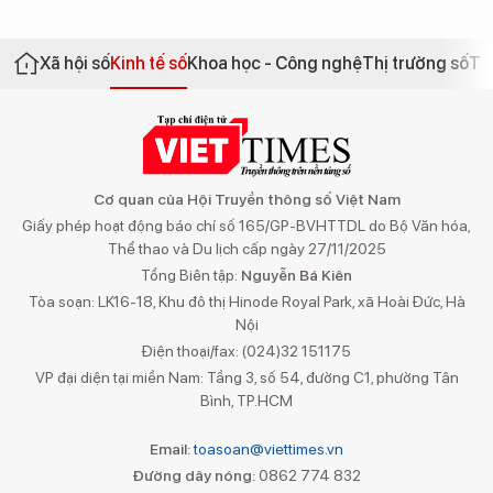
Xã hội số
Kinh tế số
Khoa học - Công nghệ
Thị trường số
Th
Cơ quan của Hội Truyền thông số Việt Nam
Giấy phép hoạt động báo chí số 165/GP-BVHTTDL do Bộ Văn hóa,
Thể thao và Du lịch cấp ngày 27/11/2025
Tổng Biên tập:
Nguyễn Bá Kiên
Tòa soạn: LK16-18, Khu đô thị Hinode Royal Park, xã Hoài Đức, Hà
Nội
Điện thoại/fax: (024)32 151175
VP đại diện tại miền Nam: Tầng 3, số 54, đường C1, phường Tân
Bình, TP.HCM
Email:
toasoan@viettimes.vn
Đường dây nóng:
0862 774 832