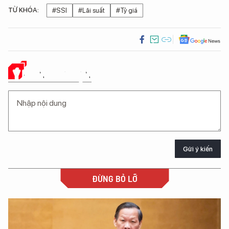
TỪ KHÓA:
#SSI
#Lãi suất
#Tỷ giá
Ý KIẾN CỦA BẠN
Gửi ý kiến
ĐỪNG BỎ LỠ