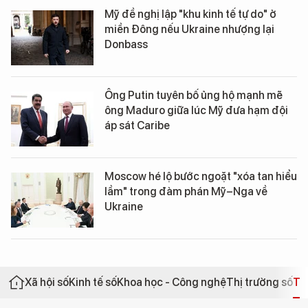
Mỹ đề nghị lập "khu kinh tế tự do" ở
miền Đông nếu Ukraine nhượng lại
Donbass
Ông Putin tuyên bố ủng hộ mạnh mẽ
ông Maduro giữa lúc Mỹ đưa hạm đội
áp sát Caribe
Moscow hé lộ bước ngoặt "xóa tan hiểu
lầm" trong đàm phán Mỹ–Nga về
Ukraine
Xã hội số
Kinh tế số
Khoa học - Công nghệ
Thị trường số
Th