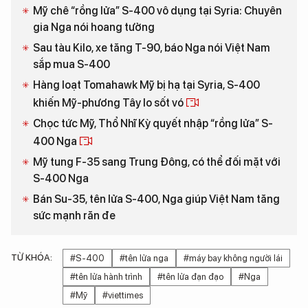
Mỹ chê “rồng lửa” S-400 vô dụng tại Syria: Chuyên
gia Nga nói hoang tưởng
Sau tàu Kilo, xe tăng T-90, báo Nga nói Việt Nam
sắp mua S-400
Hàng loạt Tomahawk Mỹ bị hạ tại Syria, S-400
khiến Mỹ-phương Tây lo sốt vó
Chọc tức Mỹ, Thổ Nhĩ Kỳ quyết nhập “rồng lửa” S-
400 Nga
Mỹ tung F-35 sang Trung Đông, có thể đối mặt với
S-400 Nga
Bán Su-35, tên lửa S-400, Nga giúp Việt Nam tăng
sức mạnh răn đe
TỪ KHÓA:
#S-400
#tên lửa nga
#máy bay không người lái
#tên lửa hành trình
#tên lửa đạn đạo
#Nga
#Mỹ
#viettimes