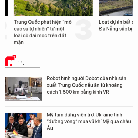
Trung Quốc phát hiện “mỏ
Loạt dự án bất động 
cao su tự nhiên” từ một
Đà Nẵng sắp bị kiểm t
loài cỏ dại mọc trên đất
mặn
PHÂN TÍCH
Robot hình người Dobot của nhà sản
xuất Trung Quốc nấu ăn từ khoảng
cách 1.800 km bằng kính VR
Mỹ tạm dừng viện trợ, Ukraine tính
“đường vòng” mua vũ khí Mỹ qua châu
Âu