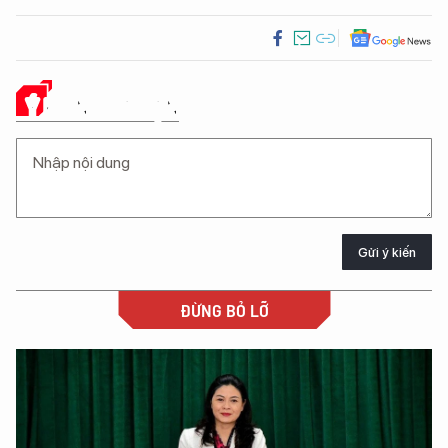
Ý KIẾN CỦA BẠN
Gửi ý kiến
ĐỪNG BỎ LỠ