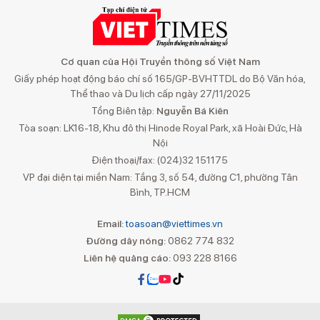
Cơ quan của Hội Truyền thông số Việt Nam
Giấy phép hoạt động báo chí số 165/GP-BVHTTDL do Bộ Văn hóa,
Thể thao và Du lịch cấp ngày 27/11/2025
Tổng Biên tập:
Nguyễn Bá Kiên
Tòa soạn: LK16-18, Khu đô thị Hinode Royal Park, xã Hoài Đức, Hà
Nội
Điện thoại/fax: (024)32 151175
VP đại diện tại miền Nam: Tầng 3, số 54, đường C1, phường Tân
Bình, TP.HCM
Email:
toasoan@viettimes.vn
Đường dây nóng:
0862 774 832
Liên hệ quảng cáo:
093 228 8166