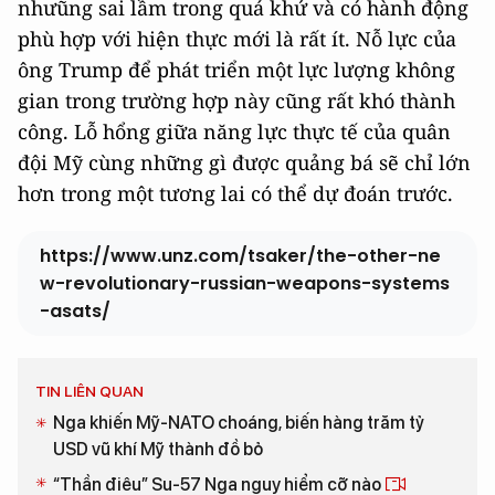
nhưũng sai lầm trong quá khứ và có hành động
phù hợp với hiện thực mới là rất ít. Nỗ lực của
ông Trump để phát triển một lực lượng không
gian trong trường hợp này cũng rất khó thành
công. Lỗ hổng giữa năng lực thực tế của quân
đội Mỹ cùng những gì được quảng bá sẽ chỉ lớn
hơn trong một tương lai có thể dự đoán trước.
https://www.unz.com/tsaker/the-other-ne
w-revolutionary-russian-weapons-systems
-asats/
TIN LIÊN QUAN
Nga khiến Mỹ-NATO choáng, biến hàng trăm tỷ
USD vũ khí Mỹ thành đồ bỏ
“Thần điêu” Su-57 Nga nguy hiểm cỡ nào