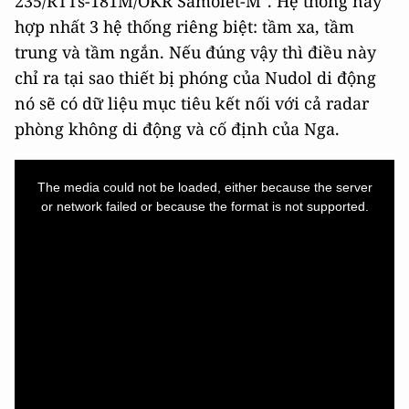
235/RTTs-181M/OKR Samolet-M". Hệ thống này
hợp nhất 3 hệ thống riêng biệt: tầm xa, tầm
trung và tầm ngắn. Nếu đúng vậy thì điều này
chỉ ra tại sao thiết bị phóng của Nudol di động
nó sẽ có dữ liệu mục tiêu kết nối với cả radar
phòng không di động và cố định của Nga.
This
is
a
The media could not be loaded, either because the server
modal
window.
or network failed or because the format is not supported.