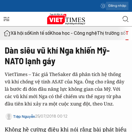
Đăng nhập
Xã hội số
Kinh tế số
Khoa học - Công nghệ
Thị trường số
Th
Dàn siêu vũ khí Nga khiến Mỹ-
NATO lạnh gáy
VietTimes – Tác giả TheSaker đã phân tích hệ thống
vũ khí chống vệ tinh ASAT của Nga. Ông cho rằng đây
là bước đi đón đầu năng lực không gian của Mỹ. Với
các vũ khí mới Nga có thể chiếm ưu thế ngay từ pha
đầu tiên khi xảy ra một cuộc xung đột, theo Unz.
25/07/2018 00:12
Tiệp Nguyễn
Không hề cường điệu khi nói rằng bài phát biểu