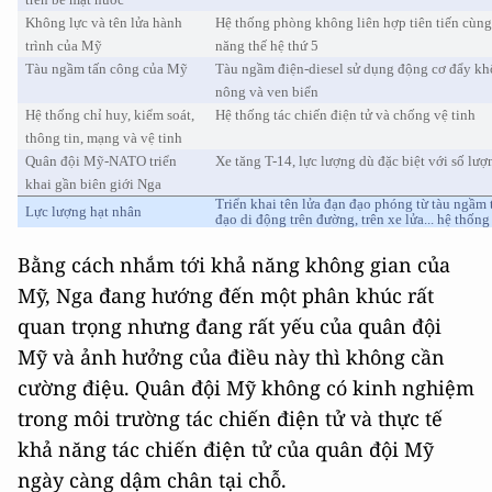
Không lực và tên lửa hành
Hệ thống phòng không liên hợp tiên tiến cùn
trình của Mỹ
năng thế hệ thứ 5
Tàu ngầm tấn công của Mỹ
Tàu ngầm điện-diesel sử dụng động cơ đẩy k
nông và ven biển
Hệ thống chỉ huy, kiểm soát,
Hệ thống tác chiến điện tử và chống vệ tinh
thông tin, mạng và vệ tinh
Quân đội Mỹ-NATO triển
Xe tăng T-14, lực lượng dù đặc biệt với số lượ
khai gần biên giới Nga
Triển khai tên lửa đạn đạo phóng từ tàu ngầm t
Lực lượng hạt nhân
đạo di động trên đường, trên xe lửa... hệ thốn
Bằng cách nhắm tới khả năng không gian của
Mỹ, Nga đang hướng đến một phân khúc rất
quan trọng nhưng đang rất yếu của quân đội
Mỹ và ảnh hưởng của điều này thì không cần
cường điệu. Quân đội Mỹ không có kinh nghiệm
trong môi trường tác chiến điện tử và thực tế
khả năng tác chiến điện tử của quân đội Mỹ
ngày càng dậm chân tại chỗ.