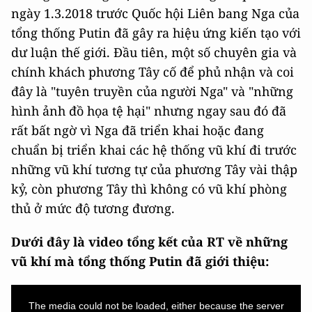
ngày 1.3.2018 trước Quốc hội Liên bang Nga của
tổng thống Putin đã gây ra hiệu ứng kiến tạo với
dư luận thế giới. Đầu tiên, một số chuyên gia và
chính khách phương Tây cố để phủ nhận và coi
đây là "tuyên truyền của người Nga" và "những
hình ảnh đồ họa tệ hại" nhưng ngay sau đó đã
rất bất ngờ vì Nga đã triển khai hoặc đang
chuẩn bị triển khai các hệ thống vũ khí đi trước
những vũ khí tương tự của phương Tây vài thập
kỷ, còn phương Tây thì không có vũ khí phòng
thủ ở mức độ tương đương.
Dưới đây là video tổng kết của RT về những
vũ khí mà tổng thống Putin đã giới thiệu:
This
is
a
The media could not be loaded, either because the server
modal