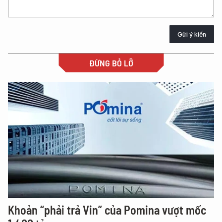
Gửi ý kiến
ĐỪNG BỎ LỠ
Khoản “phải trả Vin” của Pomina vượt mốc