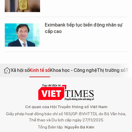
Eximbank tiếp tục biến động nhân sự
cấp cao
Xã hội số
Kinh tế số
Khoa học - Công nghệ
Thị trường số
Th
Cơ quan của Hội Truyền thông số Việt Nam
Giấy phép hoạt động báo chí số 165/GP-BVHTTDL do Bộ Văn hóa,
Thể thao và Du lịch cấp ngày 27/11/2025
Tổng Biên tập:
Nguyễn Bá Kiên