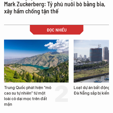
Mark Zuckerberg: Tỷ phú nuôi bò bằng bia,
xây hầm chống tận thế
ĐỌC NHIỀU
Loạt dự án bất động sản ở
Nga xây dựng hơn 1.
Đà Nẵng sắp bị kiểm tra
km "hành lang chống
UAV" bảo vệ tuyến hậ
cần trên chiến trườn