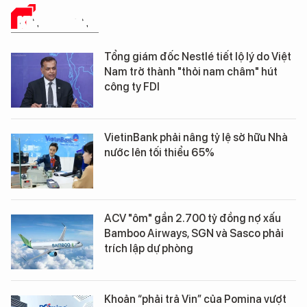
KINH DOANH
Tổng giám đốc Nestlé tiết lộ lý do Việt
Nam trở thành "thỏi nam châm" hút
công ty FDI
VietinBank phải nâng tỷ lệ sở hữu Nhà
nước lên tối thiểu 65%
ACV "ôm" gần 2.700 tỷ đồng nợ xấu
Bamboo Airways, SGN và Sasco phải
trích lập dự phòng
Khoản “phải trả Vin” của Pomina vượt