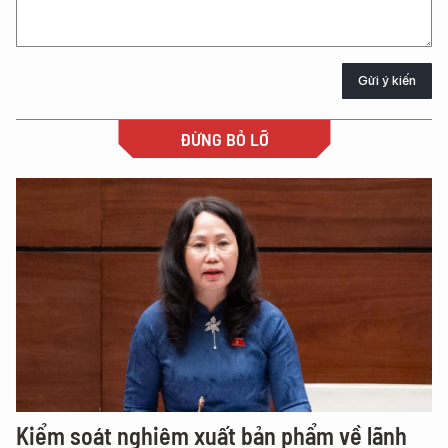
Gửi ý kiến
ĐỪNG BỎ LỠ
Kiểm soát nghiêm xuất bản phẩm về lãnh