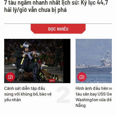
7 tàu ngầm nhanh nhất lịch sử: Kỷ lục 44,7
hải lý/giờ vẫn chưa bị phá
ĐỌC NHIỀU
Hình ảnh đầu tiên về siêu
Cận cảnh chiến hạm
tàu sân bay USS George
tống tàu sân bay US
Washington vừa đến Đà
George Washington
Nẵng
Đà Nẵng