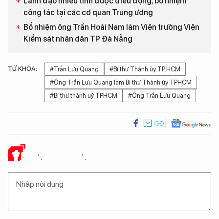
Lãnh đạo nhiều tỉnh được điều động, bổ nhiệm
công tác tại các cơ quan Trung ương
Bổ nhiệm ông Trần Hoài Nam làm Viện trưởng Viện
Kiểm sát nhân dân TP Đà Nẵng
TỪ KHÓA:
#Trần Lưu Quang
#Bí thư Thành ủy TP.HCM
#Ông Trần Lưu Quang làm Bí thư Thành ủy TPHCM
#Bí thư thành uỷ TPHCM
#Ông Trần Lưu Quang
Ý KIẾN CỦA BẠN