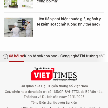
công bố ma"
Liên tiếp phát hiện thuốc giả, ngành y
tế kiểm soát chất lượng như thế nào?
Xã hội số
Kinh tế số
Khoa học - Công nghệ
Thị trường số
Th
Cơ quan của Hội Truyền thông số Việt Nam
Giấy phép hoạt động báo chí số 165/GP-BVHTTDL do Bộ Văn hóa,
Thể thao và Du lịch cấp ngày 27/11/2025
Tổng Biên tập:
Nguyễn Bá Kiên