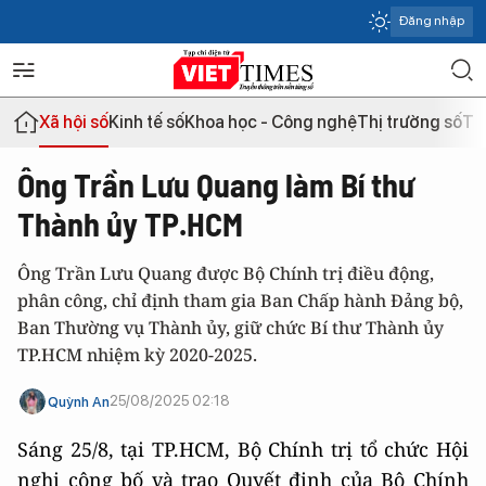
Đăng nhập
Xã hội số
Kinh tế số
Khoa học - Công nghệ
Thị trường số
Th
Ông Trần Lưu Quang làm Bí thư
Thành ủy TP.HCM
Ông Trần Lưu Quang được Bộ Chính trị điều động,
phân công, chỉ định tham gia Ban Chấp hành Đảng bộ,
Ban Thường vụ Thành ủy, giữ chức Bí thư Thành ủy
TP.HCM nhiệm kỳ 2020-2025.
25/08/2025 02:18
Quỳnh An
Sáng 25/8, tại TP.HCM, Bộ Chính trị tổ chức Hội
nghị công bố và trao Quyết định của Bộ Chính