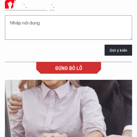
Ý KIẾN CỦA BẠN
Gửi ý kiến
ĐỪNG BỎ LỠ