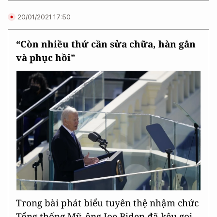
20/01/2021 17:50
“Còn nhiều thứ cần sửa chữa, hàn gắn
và phục hồi”
Trong bài phát biểu tuyên thệ nhậm chức
Tổng thống Mỹ, ông Joe Biden đã kêu gọi