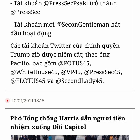
- Tài khoản @PressSecPsaki trở thành
@PressSec
- Tài khoản mới @SeconGentleman bắt
đầu hoạt động
Các tài khoản Twitter của chính quyền
Trump giờ được niêm cất; theo ông
Pacilio, bao gồm @POTUS45,
@WhiteHouse45, @VP45, @PressSec45,
@FLOTUS45 và @SecondLady45.
20/01/2021 18:18
Phó Tổng thống Harris dẫn người tiền
nhiệm xuống Đồi Capitol