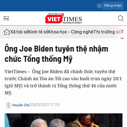
Đăng nhập
Xã hội số
Kinh tế số
Khoa học - Công nghệ
Thị trường số
Th
Ông Joe Biden tuyên thệ nhậm
chức Tổng thống Mỹ
VietTimes – Ông Joe Biden đã chính thức tuyên thệ
trước Chánh án Tòa án Tối cao vào buổi trưa ngày 20/1
(giờ Mỹ) và trở thành vị Tổng thống thứ 46 của nước
Mỹ.
20/01/2021 17:23
Huyền Chi